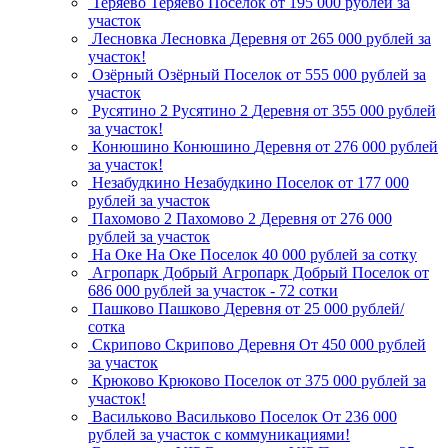
Теряево
Теряево
Поселок
от 195 000 рублей за
участок
Лесновка
Лесновка
Деревня
от 265 000 рублей за
участок!
Озёрный
Озёрный
Поселок
от 555 000 рублей за
участок
Русятино 2
Русятино 2
Деревня
от 355 000 рублей
за участок!
Конюшино
Конюшино
Деревня
от 276 000 рублей
за участок!
Незабудкино
Незабудкино
Поселок
от 177 000
рублей за участок
Пахомово 2
Пахомово 2
Деревня
от 276 000
рублей за участок
На Оке
На Оке
Поселок
40 000 рублей за сотку
Агропарк Добрый
Агропарк Добрый
Поселок
от
686 000 рублей за участок - 72 сотки
Пашково
Пашково
Деревня
от 25 000 рублей/
сотка
Скрипово
Скрипово
Деревня
От 450 000 рублей
за участок
Крюково
Крюково
Поселок
от 375 000 рублей за
участок!
Васильково
Васильково
Поселок
От 236 000
рублей за участок с коммуникациями!