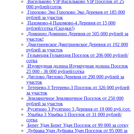
Васильково VIP
Васильково VIP
Поселок
от 25
000 рублей/соток
Горохово Эко
Горохово Эко
Деревня
от 185 000
рублей за участок
Пахомово-4
Пахомово-4
Деревня
от 15 000
рублей/сотка (Скидки!)
Домнино
Домнино
Деревня
от 505 000 рублей за
участок!
Дмитриевское
Дмитриевское
Деревня
от 192 000
рублей за участок
Гельвеция
Гельвеция
Поселок
от 206 000 рублей/
сотка
Изумрудная долина
Изумрудная долина
Поселок
25 000 - 36 000 рублей/сотка
Дятлово
Дятлово
Деревня
от 290 000 рублей за
участок
Тетерево-3
Тетерево-3
Поселок
от 326 000 рублей
за участок
Земляничное
Земляничное
Поселок
от 250 000
рублей за участок
Русятино 3
Русятино 3
Деревня
от 19 000 руб./сот.
Улыбка 3
Улыбка 3
Поселок
от 31 000 рублей/
сотка
Берег Удач
Берег Удач
Поселок
от 99 000 за сотку
Дубрава Удач
Дубрава Удач
Поселок
от 95 000 за