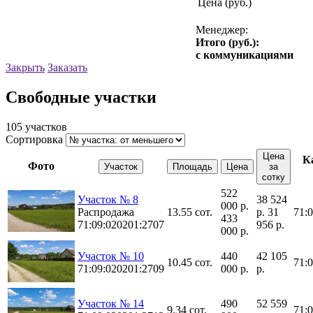
Цена (руб.)
Менеджер:
Итого (руб.):
с коммуникациями
Закрыть
Заказать
Свободные участки
105 участков
Сортировка
Цена
К
Фото
Участок
Площадь
Цена
за
сотку
522
Участок № 8
38 524
000 р.
Распродажа
13.55 сот.
р.
31
71:
433
71:09:020201:2707
956 р.
000 р.
Участок № 10
440
42 105
10.45 сот.
71:
71:09:020201:2709
000 р.
р.
Участок № 14
490
52 559
9.34 сот.
71: