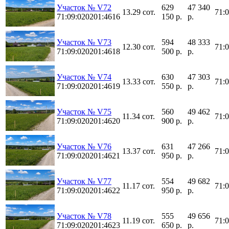
Участок № V72
629
47 340
13.29 сот.
71:
71:09:020201:4616
150 р.
р.
Участок № V73
594
48 333
12.30 сот.
71:
71:09:020201:4618
500 р.
р.
Участок № V74
630
47 303
13.33 сот.
71:
71:09:020201:4619
550 р.
р.
Участок № V75
560
49 462
11.34 сот.
71:
71:09:020201:4620
900 р.
р.
Участок № V76
631
47 266
13.37 сот.
71:
71:09:020201:4621
950 р.
р.
Участок № V77
554
49 682
11.17 сот.
71:
71:09:020201:4622
950 р.
р.
Участок № V78
555
49 656
11.19 сот.
71:
71:09:020201:4623
650 р.
р.