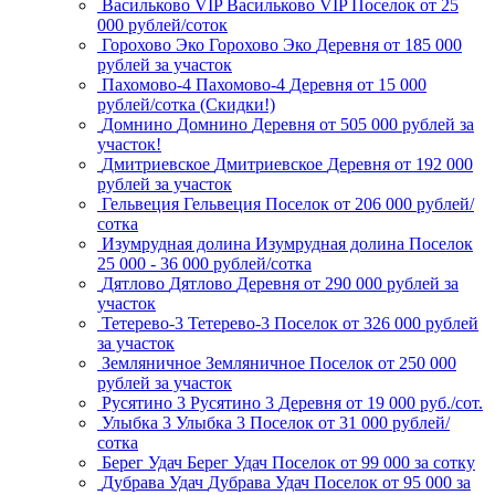
Васильково VIP
Васильково VIP
Поселок
от 25
000 рублей/соток
Горохово Эко
Горохово Эко
Деревня
от 185 000
рублей за участок
Пахомово-4
Пахомово-4
Деревня
от 15 000
рублей/сотка (Скидки!)
Домнино
Домнино
Деревня
от 505 000 рублей за
участок!
Дмитриевское
Дмитриевское
Деревня
от 192 000
рублей за участок
Гельвеция
Гельвеция
Поселок
от 206 000 рублей/
сотка
Изумрудная долина
Изумрудная долина
Поселок
25 000 - 36 000 рублей/сотка
Дятлово
Дятлово
Деревня
от 290 000 рублей за
участок
Тетерево-3
Тетерево-3
Поселок
от 326 000 рублей
за участок
Земляничное
Земляничное
Поселок
от 250 000
рублей за участок
Русятино 3
Русятино 3
Деревня
от 19 000 руб./сот.
Улыбка 3
Улыбка 3
Поселок
от 31 000 рублей/
сотка
Берег Удач
Берег Удач
Поселок
от 99 000 за сотку
Дубрава Удач
Дубрава Удач
Поселок
от 95 000 за