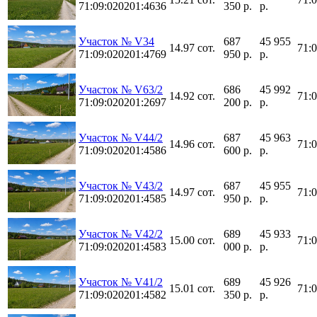
71:09:020201:4636
350 р.
р.
Участок № V34
687
45 955
14.97 сот.
71:
71:09:020201:4769
950 р.
р.
Участок № V63/2
686
45 992
14.92 сот.
71:
71:09:020201:2697
200 р.
р.
Участок № V44/2
687
45 963
14.96 сот.
71:
71:09:020201:4586
600 р.
р.
Участок № V43/2
687
45 955
14.97 сот.
71:
71:09:020201:4585
950 р.
р.
Участок № V42/2
689
45 933
15.00 сот.
71:
71:09:020201:4583
000 р.
р.
Участок № V41/2
689
45 926
15.01 сот.
71:
71:09:020201:4582
350 р.
р.