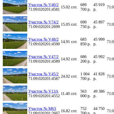
Участок № V40/2
689
45 919
15.02 сот.
71:
71:09:020201:4581
700 р.
р.
Участок № V74/2
690
45 897
15.05 сот.
71:
71:09:020201:2699
750 р.
р.
Участок № V48/2
685
45 999
14.91 сот.
71:
71:09:020201:4590
850 р.
р.
Участок № V47/2
686
45 992
14.92 сот.
71:
71:09:020201:4589
200 р.
р.
Участок № V45/2
1 004
41 828
24.02 сот.
71:
71:09:020201:4587
700 р.
р.
Участок № V13A
563
49 386
11.40 сот.
71:
71:09:020201:4552
000 р.
р.
Участок № M63
752
44 750
16.82 сот.
71:
71:09:020201:2667
700 р.
р.