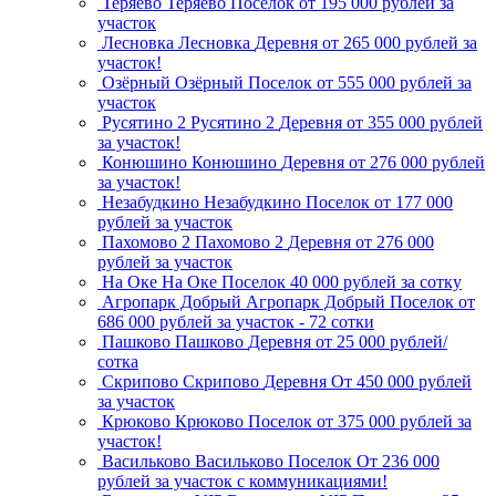
Теряево
Теряево
Поселок
от 195 000 рублей за
участок
Лесновка
Лесновка
Деревня
от 265 000 рублей за
участок!
Озёрный
Озёрный
Поселок
от 555 000 рублей за
участок
Русятино 2
Русятино 2
Деревня
от 355 000 рублей
за участок!
Конюшино
Конюшино
Деревня
от 276 000 рублей
за участок!
Незабудкино
Незабудкино
Поселок
от 177 000
рублей за участок
Пахомово 2
Пахомово 2
Деревня
от 276 000
рублей за участок
На Оке
На Оке
Поселок
40 000 рублей за сотку
Агропарк Добрый
Агропарк Добрый
Поселок
от
686 000 рублей за участок - 72 сотки
Пашково
Пашково
Деревня
от 25 000 рублей/
сотка
Скрипово
Скрипово
Деревня
От 450 000 рублей
за участок
Крюково
Крюково
Поселок
от 375 000 рублей за
участок!
Васильково
Васильково
Поселок
От 236 000
рублей за участок с коммуникациями!