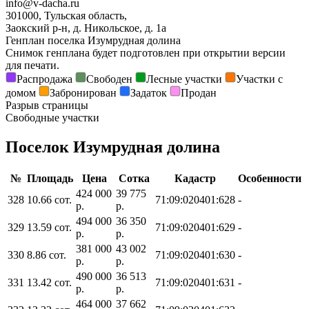
info@v-dacha.ru
301000, Тульская область,
Заокский р-н, д. Никольское, д. 1а
Генплан поселка Изумрудная долина
Снимок генплана будет подготовлен при открытии версии
для печати.
Распродажа
Свободен
Лесные участки
Участки с
домом
Забронирован
Задаток
Продан
Разрыв страницы
Свободные участки
Поселок Изумрудная долина
№
Площадь
Цена
Сотка
Кадастр
Особенности
424 000
39 775
328
10.66 сот.
71:09:020401:628
-
р.
р.
494 000
36 350
329
13.59 сот.
71:09:020401:629
-
р.
р.
381 000
43 002
330
8.86 сот.
71:09:020401:630
-
р.
р.
490 000
36 513
331
13.42 сот.
71:09:020401:631
-
р.
р.
464 000
37 662