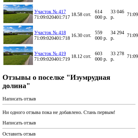
Участок № 417
614
33 046
18.58 сот.
71:0
71:09:020401:717
000 р.
р.
Участок № 418
559
34 294
16.30 сот.
71:0
71:09:020401:718
000 р.
р.
Участок № 419
603
33 278
18.12 сот.
71:0
71:09:020401:719
000 р.
р.
Отзывы о поселке "Изумрудная
долина"
Написать отзыв
Ни одного отзыва пока не добавлено. Стань первым!
Написать отзыв
Оставить отзыв