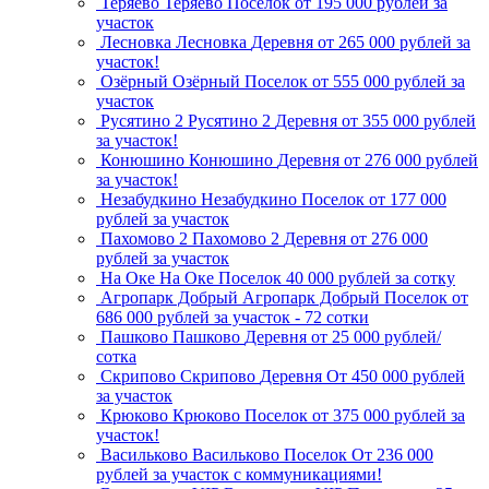
Теряево
Теряево
Поселок
от 195 000 рублей за
участок
Лесновка
Лесновка
Деревня
от 265 000 рублей за
участок!
Озёрный
Озёрный
Поселок
от 555 000 рублей за
участок
Русятино 2
Русятино 2
Деревня
от 355 000 рублей
за участок!
Конюшино
Конюшино
Деревня
от 276 000 рублей
за участок!
Незабудкино
Незабудкино
Поселок
от 177 000
рублей за участок
Пахомово 2
Пахомово 2
Деревня
от 276 000
рублей за участок
На Оке
На Оке
Поселок
40 000 рублей за сотку
Агропарк Добрый
Агропарк Добрый
Поселок
от
686 000 рублей за участок - 72 сотки
Пашково
Пашково
Деревня
от 25 000 рублей/
сотка
Скрипово
Скрипово
Деревня
От 450 000 рублей
за участок
Крюково
Крюково
Поселок
от 375 000 рублей за
участок!
Васильково
Васильково
Поселок
От 236 000
рублей за участок с коммуникациями!