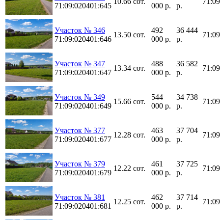
10.66 сот.
71:0
71:09:020401:645
000 р.
р.
Участок № 346
492
36 444
13.50 сот.
71:0
71:09:020401:646
000 р.
р.
Участок № 347
488
36 582
13.34 сот.
71:0
71:09:020401:647
000 р.
р.
Участок № 349
544
34 738
15.66 сот.
71:0
71:09:020401:649
000 р.
р.
Участок № 377
463
37 704
12.28 сот.
71:0
71:09:020401:677
000 р.
р.
Участок № 379
461
37 725
12.22 сот.
71:0
71:09:020401:679
000 р.
р.
Участок № 381
462
37 714
12.25 сот.
71:0
71:09:020401:681
000 р.
р.