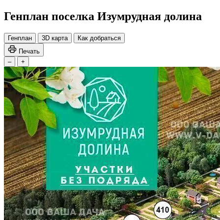
Генплан поселка Изумрудная долина
Генплан
3D карта
Как добраться
Печать
–
+