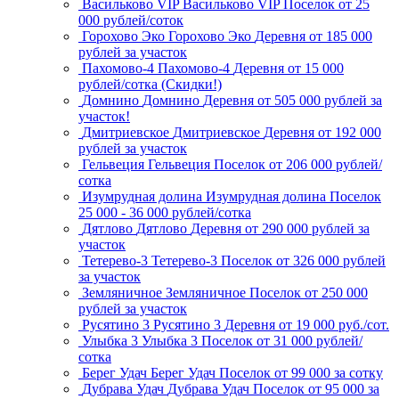
Васильково VIP
Васильково VIP
Поселок
от 25
000 рублей/соток
Горохово Эко
Горохово Эко
Деревня
от 185 000
рублей за участок
Пахомово-4
Пахомово-4
Деревня
от 15 000
рублей/сотка (Скидки!)
Домнино
Домнино
Деревня
от 505 000 рублей за
участок!
Дмитриевское
Дмитриевское
Деревня
от 192 000
рублей за участок
Гельвеция
Гельвеция
Поселок
от 206 000 рублей/
сотка
Изумрудная долина
Изумрудная долина
Поселок
25 000 - 36 000 рублей/сотка
Дятлово
Дятлово
Деревня
от 290 000 рублей за
участок
Тетерево-3
Тетерево-3
Поселок
от 326 000 рублей
за участок
Земляничное
Земляничное
Поселок
от 250 000
рублей за участок
Русятино 3
Русятино 3
Деревня
от 19 000 руб./сот.
Улыбка 3
Улыбка 3
Поселок
от 31 000 рублей/
сотка
Берег Удач
Берег Удач
Поселок
от 99 000 за сотку
Дубрава Удач
Дубрава Удач
Поселок
от 95 000 за