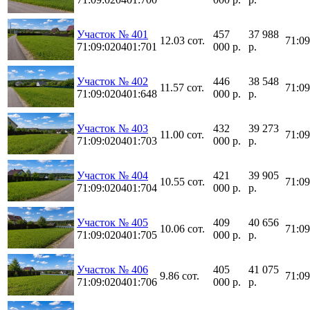
Участок № 401
457
37 988
12.03 сот.
71:0
71:09:020401:701
000 р.
р.
Участок № 402
446
38 548
11.57 сот.
71:0
71:09:020401:648
000 р.
р.
Участок № 403
432
39 273
11.00 сот.
71:0
71:09:020401:703
000 р.
р.
Участок № 404
421
39 905
10.55 сот.
71:0
71:09:020401:704
000 р.
р.
Участок № 405
409
40 656
10.06 сот.
71:0
71:09:020401:705
000 р.
р.
Участок № 406
405
41 075
9.86 сот.
71:0
71:09:020401:706
000 р.
р.