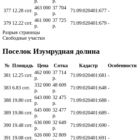
р.
р.
463 000
37 704
377
12.28 сот.
71:09:020401:677
-
р.
р.
461 000
37 725
379
12.22 сот.
71:09:020401:679
-
р.
р.
Разрыв страницы
Свободные участки
Поселок Изумрудная долина
№
Площадь
Цена
Сотка
Кадастр
Особенности
462 000
37 714
381
12.25 сот.
71:09:020401:681
-
р.
р.
332 000
48 609
383
6.83 сот.
71:09:020401:648
-
р.
р.
643 000
32 475
388
19.80 сот.
71:09:020401:688
-
р.
р.
645 000
32 477
389
19.86 сот.
71:09:020401:689
-
р.
р.
636 000
32 649
390
19.48 сот.
71:09:020401:690
-
р.
р.
626 000
32 809
391
19.08 сот.
71:09:020401:691
-