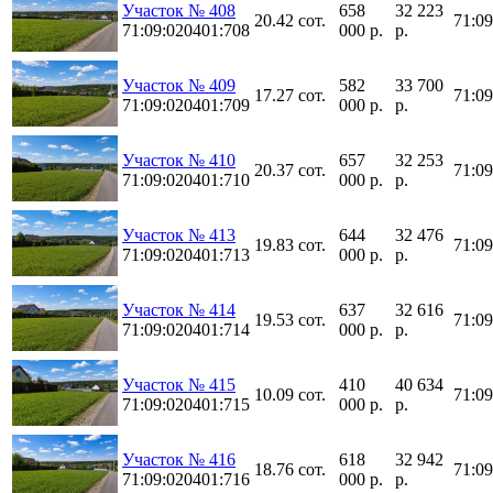
Участок № 408
658
32 223
20.42 сот.
71:0
71:09:020401:708
000 р.
р.
Участок № 409
582
33 700
17.27 сот.
71:0
71:09:020401:709
000 р.
р.
Участок № 410
657
32 253
20.37 сот.
71:0
71:09:020401:710
000 р.
р.
Участок № 413
644
32 476
19.83 сот.
71:0
71:09:020401:713
000 р.
р.
Участок № 414
637
32 616
19.53 сот.
71:0
71:09:020401:714
000 р.
р.
Участок № 415
410
40 634
10.09 сот.
71:0
71:09:020401:715
000 р.
р.
Участок № 416
618
32 942
18.76 сот.
71:0
71:09:020401:716
000 р.
р.