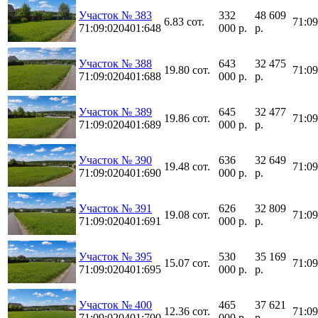
Участок № 383
332
48 609
6.83 сот.
71:0
71:09:020401:648
000 р.
р.
Участок № 388
643
32 475
19.80 сот.
71:0
71:09:020401:688
000 р.
р.
Участок № 389
645
32 477
19.86 сот.
71:0
71:09:020401:689
000 р.
р.
Участок № 390
636
32 649
19.48 сот.
71:0
71:09:020401:690
000 р.
р.
Участок № 391
626
32 809
19.08 сот.
71:0
71:09:020401:691
000 р.
р.
Участок № 395
530
35 169
15.07 сот.
71:0
71:09:020401:695
000 р.
р.
Участок № 400
465
37 621
12.36 сот.
71:0
71:09:020401:700
000 р.
р.