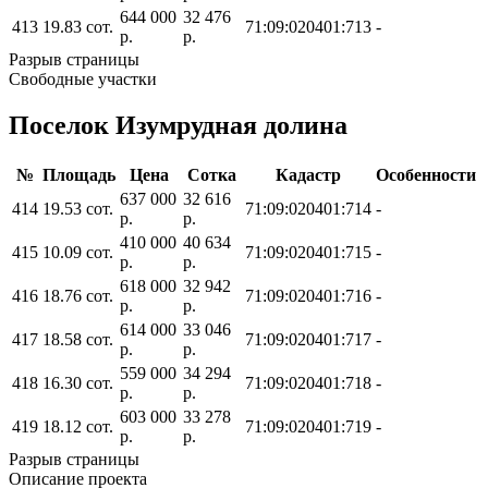
644 000
32 476
413
19.83 сот.
71:09:020401:713
-
р.
р.
Разрыв страницы
Свободные участки
Поселок Изумрудная долина
№
Площадь
Цена
Сотка
Кадастр
Особенности
637 000
32 616
414
19.53 сот.
71:09:020401:714
-
р.
р.
410 000
40 634
415
10.09 сот.
71:09:020401:715
-
р.
р.
618 000
32 942
416
18.76 сот.
71:09:020401:716
-
р.
р.
614 000
33 046
417
18.58 сот.
71:09:020401:717
-
р.
р.
559 000
34 294
418
16.30 сот.
71:09:020401:718
-
р.
р.
603 000
33 278
419
18.12 сот.
71:09:020401:719
-
р.
р.
Разрыв страницы
Описание проекта