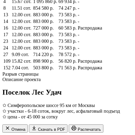
4
15.67 сот.
1 095 860 р.
69 934 р.
-
8
11.51 сот.
854 580 р.
74 247 р.
-
13
12.00 сот.
883 000 р.
73 583 р.
-
14
12.00 сот.
883 000 р.
73 583 р.
-
16
12.00 сот.
727 000 р.
60 583 р.
Распродажа
17
12.00 сот.
883 000 р.
73 583 р.
-
23
12.00 сот.
883 000 р.
73 583 р.
-
24
12.00 сот.
883 000 р.
73 583 р.
-
27
9.09 сот.
714 220 р.
78 572 р.
-
109
15.82 сот.
898 900 р.
56 820 р.
Распродажа
152
7.04 сот.
503 800 р.
71 563 р.
Распродажа
Разрыв страницы
Описание проекта
Поселок Лес Удач
✩ Симферопольское шоссе 95 км от Москвы
✩ участки - 6-18 соток, вокруг лес, асфальтовый подъезд
✩ цена - от 45 000 за сотку
Отмена
Скачать в PDF
Распечатать