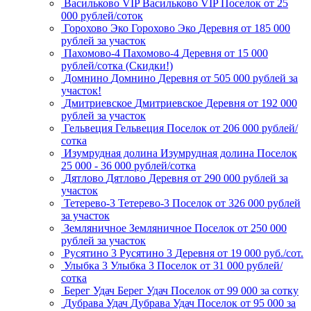
Васильково VIP
Васильково VIP
Поселок
от 25
000 рублей/соток
Горохово Эко
Горохово Эко
Деревня
от 185 000
рублей за участок
Пахомово-4
Пахомово-4
Деревня
от 15 000
рублей/сотка (Скидки!)
Домнино
Домнино
Деревня
от 505 000 рублей за
участок!
Дмитриевское
Дмитриевское
Деревня
от 192 000
рублей за участок
Гельвеция
Гельвеция
Поселок
от 206 000 рублей/
сотка
Изумрудная долина
Изумрудная долина
Поселок
25 000 - 36 000 рублей/сотка
Дятлово
Дятлово
Деревня
от 290 000 рублей за
участок
Тетерево-3
Тетерево-3
Поселок
от 326 000 рублей
за участок
Земляничное
Земляничное
Поселок
от 250 000
рублей за участок
Русятино 3
Русятино 3
Деревня
от 19 000 руб./сот.
Улыбка 3
Улыбка 3
Поселок
от 31 000 рублей/
сотка
Берег Удач
Берег Удач
Поселок
от 99 000 за сотку
Дубрава Удач
Дубрава Удач
Поселок
от 95 000 за