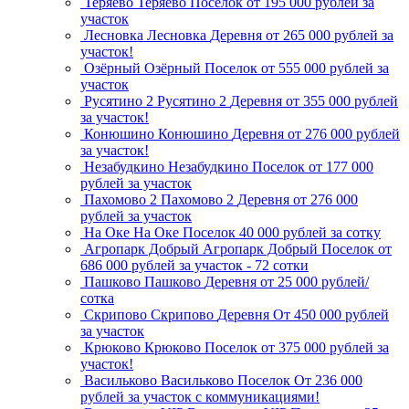
Теряево
Теряево
Поселок
от 195 000 рублей за
участок
Лесновка
Лесновка
Деревня
от 265 000 рублей за
участок!
Озёрный
Озёрный
Поселок
от 555 000 рублей за
участок
Русятино 2
Русятино 2
Деревня
от 355 000 рублей
за участок!
Конюшино
Конюшино
Деревня
от 276 000 рублей
за участок!
Незабудкино
Незабудкино
Поселок
от 177 000
рублей за участок
Пахомово 2
Пахомово 2
Деревня
от 276 000
рублей за участок
На Оке
На Оке
Поселок
40 000 рублей за сотку
Агропарк Добрый
Агропарк Добрый
Поселок
от
686 000 рублей за участок - 72 сотки
Пашково
Пашково
Деревня
от 25 000 рублей/
сотка
Скрипово
Скрипово
Деревня
От 450 000 рублей
за участок
Крюково
Крюково
Поселок
от 375 000 рублей за
участок!
Васильково
Васильково
Поселок
От 236 000
рублей за участок с коммуникациями!