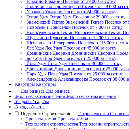
Елькино
Елькино
Поселок
от 39 000 за сотку
Прончищево
Прончищево
Поселок
от 59 000 за со
Ушаково
Ушаково
Поселок
от 24 000 за сотку
Озеро Удач
Озеро Удач
Поселок
от 29 000 за сотку
Знаменский Гектар
Знаменский Гектар
Поселок
от 
Новосёлки
Новосёлки
Поселок
от 7 000 за сотку
Новосёлковский Гектар
Новосёлковский Гектар
По
Шульгино
Шульгино
Поселок
от 15 000 за сотку
Шеверняево
Шеверняево
Поселок
от 15 000 за сотк
Лес Удач
Лес Удач
Поселок
от 45 000 за сотку
Домнинские Дворики
Домнинские Дворики
Посел
Бор Удач
Бор Удач
Поселок
от 25 000 за сотку
Йога Удач
Йога Удач
Поселок
от 30 000 за сотку
Дворяниново
Дворяниново
Поселок
от 25 000 за с
Парк Удач
Парк Удач
Поселок
от 25 000 за сотку
Александровка
Александровка
Поселок
от 38 000 з
Квартиры
Квартиры
Для бизнеса
Для бизнеса
Земли сельхозназначения
Земли сельхозназначения
Усадьбы
Усадьбы
Аренда
Аренда
Подменю: Строительство
Строительство
Строител
Проекты домов
Проекты домов
Технологии строительства
Технологии строительст