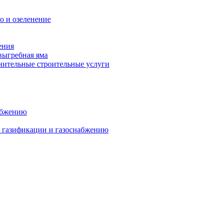
о и озеленение
ения
выгребная яма
ительные строительные услуги
абжению
о газификации и газоснабжению