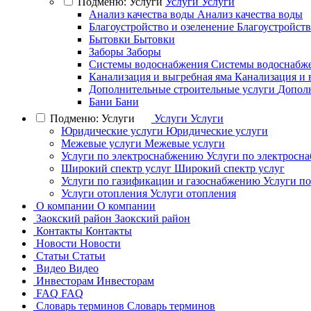
Подменю: Услуги
Услуги
Услуги
Анализ качества воды
Анализ качества воды
Благоустройство и озеленение
Благоустройств
Бытовки
Бытовки
Заборы
Заборы
Системы водоснабжения
Системы водоснабж
Канализация и выгребная яма
Канализация и 
Дополнительные строительные услуги
Дополн
Бани
Бани
Подменю: Услуги
Услуги
Услуги
Юридические услуги
Юридические услуги
Межевые услуги
Межевые услуги
Услуги по электроснабжению
Услуги по электросн
Широкий спектр услуг
Широкий спектр услуг
Услуги по газификации и газоснабжению
Услуги п
Услуги отопления
Услуги отопления
О компании
О компании
Заокский район
Заокский район
Контакты
Контакты
Новости
Новости
Статьи
Статьи
Видео
Видео
Инвесторам
Инвесторам
FAQ
FAQ
Словарь терминов
Словарь терминов