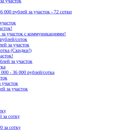
за участок
86 000 рублей за участок - 72 сотки
 участок
асток!
й за участок с коммуникациями!
 рублей/соток
лей за участок
сотка (Скидки!)
часток!
ублей за участок
тка
 000 - 36 000 рублей/сотка
сток
а участок
ей за участок
тку
й за сотку
00 за сотку