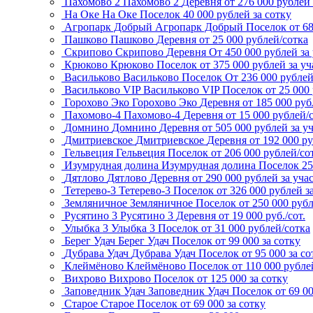
Пахомово 2
Пахомово 2
Деревня
от 276 000 рублей 
На Оке
На Оке
Поселок
40 000 рублей за сотку
Агропарк Добрый
Агропарк Добрый
Поселок
от 6
Пашково
Пашково
Деревня
от 25 000 рублей/сотка
Скрипово
Скрипово
Деревня
От 450 000 рублей за
Крюково
Крюково
Поселок
от 375 000 рублей за уч
Васильково
Васильково
Поселок
От 236 000 рубле
Васильково VIP
Васильково VIP
Поселок
от 25 000
Горохово Эко
Горохово Эко
Деревня
от 185 000 руб
Пахомово-4
Пахомово-4
Деревня
от 15 000 рублей/
Домнино
Домнино
Деревня
от 505 000 рублей за у
Дмитриевское
Дмитриевское
Деревня
от 192 000 р
Гельвеция
Гельвеция
Поселок
от 206 000 рублей/со
Изумрудная долина
Изумрудная долина
Поселок
25
Дятлово
Дятлово
Деревня
от 290 000 рублей за уча
Тетерево-3
Тетерево-3
Поселок
от 326 000 рублей з
Земляничное
Земляничное
Поселок
от 250 000 рубл
Русятино 3
Русятино 3
Деревня
от 19 000 руб./сот.
Улыбка 3
Улыбка 3
Поселок
от 31 000 рублей/сотка
Берег Удач
Берег Удач
Поселок
от 99 000 за сотку
Дубрава Удач
Дубрава Удач
Поселок
от 95 000 за со
Клеймёново
Клеймёново
Поселок
от 110 000 рубле
Вихрово
Вихрово
Поселок
от 125 000 за сотку
Заповедник Удач
Заповедник Удач
Поселок
от 69 0
Старое
Старое
Поселок
от 69 000 за сотку