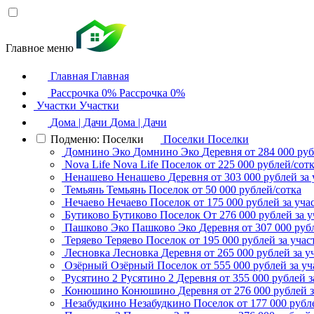
Главное меню
Главная
Главная
Рассрочка 0%
Рассрочка 0%
Участки
Участки
Дома | Дачи
Дома | Дачи
Подменю: Поселки
Поселки
Поселки
Домнино Эко
Домнино Эко
Деревня
от 284 000 руб
Nova Life
Nova Life
Поселок
от 225 000 рублей/сот
Ненашево
Ненашево
Деревня
от 303 000 рублей за 
Темьянь
Темьянь
Поселок
от 50 000 рублей/сотка
Нечаево
Нечаево
Поселок
от 175 000 рублей за уча
Бутиково
Бутиково
Поселок
От 276 000 рублей за у
Пашково Эко
Пашково Эко
Деревня
от 307 000 руб
Теряево
Теряево
Поселок
от 195 000 рублей за учас
Лесновка
Лесновка
Деревня
от 265 000 рублей за у
Озёрный
Озёрный
Поселок
от 555 000 рублей за уч
Русятино 2
Русятино 2
Деревня
от 355 000 рублей з
Конюшино
Конюшино
Деревня
от 276 000 рублей з
Незабудкино
Незабудкино
Поселок
от 177 000 рубл