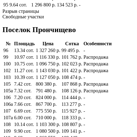
95
9.64 сот.
1 296 800 р.
134 523 р.
-
Разрыв страницы
Свободные участки
Поселок Прончищево
№
Площадь
Цена
Сотка
Особенности
96
13.34 сот.
1 327 260 р.
99 495 р.
-
99
10.97 сот.
1 116 330 р.
101 762 р.
Распродажа
100
10.75 сот.
1 096 750 р.
102 023 р.
Распродажа
102
11.27 сот.
1 143 030 р.
101 422 р.
Распродажа
103
10.39 сот.
1 127 050 р.
108 474 р.
-
105
7.42 сот.
800 380 р.
107 868 р.
Распродажа
105а
7.32 сот.
791 480 р.
108 126 р.
Распродажа
106
7.20 сот.
824 000 р.
114 444 р.
-
106а
7.66 сот.
867 700 р.
113 277 р.
-
107
6.69 сот.
775 550 р.
115 927 р.
-
107а
6.00 сот.
710 000 р.
118 333 р.
-
108
10.14 сот.
1 103 300 р.
108 807 р.
-
109
9.90 сот.
1 080 500 р.
109 141 р.
-