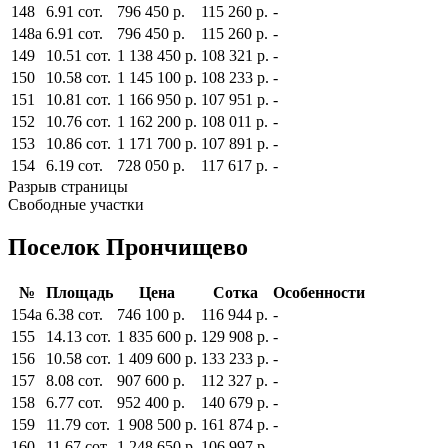
148
6.91 сот.
796 450 р.
115 260 р.
-
148а
6.91 сот.
796 450 р.
115 260 р.
-
149
10.51 сот.
1 138 450 р.
108 321 р.
-
150
10.58 сот.
1 145 100 р.
108 233 р.
-
151
10.81 сот.
1 166 950 р.
107 951 р.
-
152
10.76 сот.
1 162 200 р.
108 011 р.
-
153
10.86 сот.
1 171 700 р.
107 891 р.
-
154
6.19 сот.
728 050 р.
117 617 р.
-
Разрыв страницы
Свободные участки
Поселок Прончищево
№
Площадь
Цена
Сотка
Особенности
154а
6.38 сот.
746 100 р.
116 944 р.
-
155
14.13 сот.
1 835 600 р.
129 908 р.
-
156
10.58 сот.
1 409 600 р.
133 233 р.
-
157
8.08 сот.
907 600 р.
112 327 р.
-
158
6.77 сот.
952 400 р.
140 679 р.
-
159
11.79 сот.
1 908 500 р.
161 874 р.
-
160
11.67 сот.
1 248 650 р.
106 997 р.
-