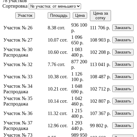
78 участков
Сортировка
Цена за
Участок
Площадь
Цена
сотку
936 100
Участок № 26
8.38 сот.
111 706 р.
Заказать
р.
1 096
Участок № 27
10.07 сот.
108 903 р.
Заказать
650 р.
Участок № 30
1 083
10.60 сот.
102 208 р.
Заказать
Распродажа
400 р.
877 200
Участок № 32
7.76 сот.
113 041 р.
Заказать
р.
1 126
Участок № 33
10.38 сот.
108 487 р.
Заказать
100 р.
Участок № 34
1 048
10.21 сот.
102 712 р.
Заказать
Распродажа
690 р.
Участок № 35
1 042
10.14 сот.
102 807 р.
Заказать
Распродажа
460 р.
1 215
Участок № 36
11.32 сот.
107 367 р.
Заказать
400 р.
Участок № 37
1 293
12.96 сот.
99 802 р.
Заказать
Распродажа
440 р.
Участок № 73
989 950