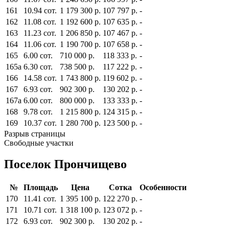
161
10.94 сот.
1 179 300 р.
107 797 р.
-
162
11.08 сот.
1 192 600 р.
107 635 р.
-
163
11.23 сот.
1 206 850 р.
107 467 р.
-
164
11.06 сот.
1 190 700 р.
107 658 р.
-
165
6.00 сот.
710 000 р.
118 333 р.
-
165а
6.30 сот.
738 500 р.
117 222 р.
-
166
14.58 сот.
1 743 800 р.
119 602 р.
-
167
6.93 сот.
902 300 р.
130 202 р.
-
167а
6.00 сот.
800 000 р.
133 333 р.
-
168
9.78 сот.
1 215 800 р.
124 315 р.
-
169
10.37 сот.
1 280 700 р.
123 500 р.
-
Разрыв страницы
Свободные участки
Поселок Прончищево
№
Площадь
Цена
Сотка
Особенности
170
11.41 сот.
1 395 100 р.
122 270 р.
-
171
10.71 сот.
1 318 100 р.
123 072 р.
-
172
6.93 сот.
902 300 р.
130 202 р.
-