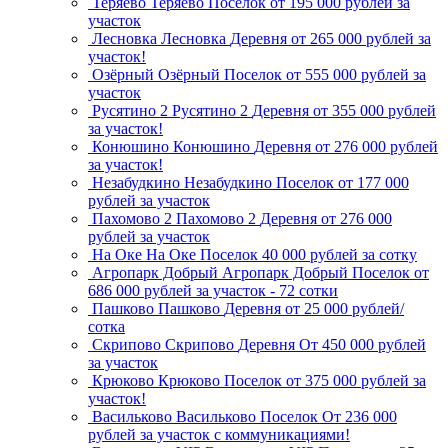
Теряево
Теряево
Поселок
от 195 000 рублей за
участок
Лесновка
Лесновка
Деревня
от 265 000 рублей за
участок!
Озёрный
Озёрный
Поселок
от 555 000 рублей за
участок
Русятино 2
Русятино 2
Деревня
от 355 000 рублей
за участок!
Конюшино
Конюшино
Деревня
от 276 000 рублей
за участок!
Незабудкино
Незабудкино
Поселок
от 177 000
рублей за участок
Пахомово 2
Пахомово 2
Деревня
от 276 000
рублей за участок
На Оке
На Оке
Поселок
40 000 рублей за сотку
Агропарк Добрый
Агропарк Добрый
Поселок
от
686 000 рублей за участок - 72 сотки
Пашково
Пашково
Деревня
от 25 000 рублей/
сотка
Скрипово
Скрипово
Деревня
От 450 000 рублей
за участок
Крюково
Крюково
Поселок
от 375 000 рублей за
участок!
Васильково
Васильково
Поселок
От 236 000
рублей за участок с коммуникациями!