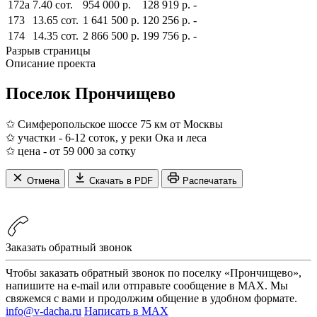
172а
7.40 сот.
954 000 р.
128 919 р.
-
173
13.65 сот.
1 641 500 р.
120 256 р.
-
174
14.35 сот.
2 866 500 р.
199 756 р.
-
Разрыв страницы
Описание проекта
Поселок Прончищево
✩ Симферопольское шоссе 75 км от Москвы
✩ участки - 6-12 соток, у реки Ока и леса
✩ цена - от 59 000 за сотку
Отмена
Скачать в PDF
Распечатать
Заказать обратный звонок
Чтобы заказать обратный звонок по поселку «Прончищево»,
напишите на e-mail или отправьте сообщение в MAX. Мы
свяжемся с вами и продолжим общение в удобном формате.
info@v-dacha.ru
Написать в MAX