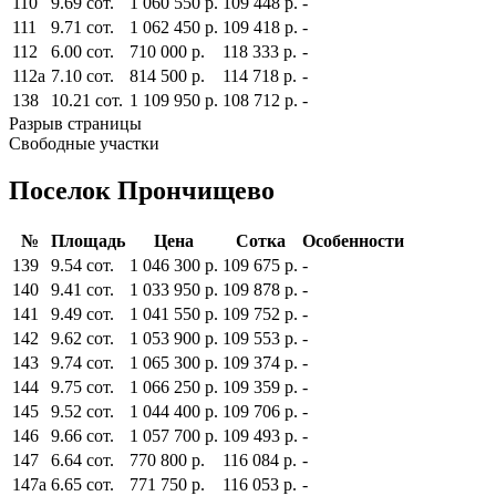
110
9.69 сот.
1 060 550 р.
109 448 р.
-
111
9.71 сот.
1 062 450 р.
109 418 р.
-
112
6.00 сот.
710 000 р.
118 333 р.
-
112а
7.10 сот.
814 500 р.
114 718 р.
-
138
10.21 сот.
1 109 950 р.
108 712 р.
-
Разрыв страницы
Свободные участки
Поселок Прончищево
№
Площадь
Цена
Сотка
Особенности
139
9.54 сот.
1 046 300 р.
109 675 р.
-
140
9.41 сот.
1 033 950 р.
109 878 р.
-
141
9.49 сот.
1 041 550 р.
109 752 р.
-
142
9.62 сот.
1 053 900 р.
109 553 р.
-
143
9.74 сот.
1 065 300 р.
109 374 р.
-
144
9.75 сот.
1 066 250 р.
109 359 р.
-
145
9.52 сот.
1 044 400 р.
109 706 р.
-
146
9.66 сот.
1 057 700 р.
109 493 р.
-
147
6.64 сот.
770 800 р.
116 084 р.
-
147а
6.65 сот.
771 750 р.
116 053 р.
-