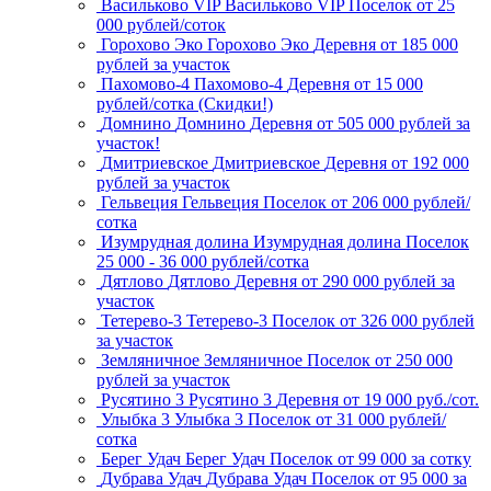
Васильково VIP
Васильково VIP
Поселок
от 25
000 рублей/соток
Горохово Эко
Горохово Эко
Деревня
от 185 000
рублей за участок
Пахомово-4
Пахомово-4
Деревня
от 15 000
рублей/сотка (Скидки!)
Домнино
Домнино
Деревня
от 505 000 рублей за
участок!
Дмитриевское
Дмитриевское
Деревня
от 192 000
рублей за участок
Гельвеция
Гельвеция
Поселок
от 206 000 рублей/
сотка
Изумрудная долина
Изумрудная долина
Поселок
25 000 - 36 000 рублей/сотка
Дятлово
Дятлово
Деревня
от 290 000 рублей за
участок
Тетерево-3
Тетерево-3
Поселок
от 326 000 рублей
за участок
Земляничное
Земляничное
Поселок
от 250 000
рублей за участок
Русятино 3
Русятино 3
Деревня
от 19 000 руб./сот.
Улыбка 3
Улыбка 3
Поселок
от 31 000 рублей/
сотка
Берег Удач
Берег Удач
Поселок
от 99 000 за сотку
Дубрава Удач
Дубрава Удач
Поселок
от 95 000 за