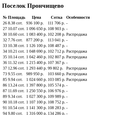
Поселок Прончищево
№
Площадь
Цена
Сотка
Особенности
26
8.38 сот.
936 100 р.
111 706 р.
-
27
10.07 сот.
1 096 650 р.
108 903 р.
-
30
10.60 сот.
1 083 400 р.
102 208 р.
Распродажа
32
7.76 сот.
877 200 р.
113 041 р.
-
33
10.38 сот.
1 126 100 р.
108 487 р.
-
34
10.21 сот.
1 048 690 р.
102 712 р.
Распродажа
35
10.14 сот.
1 042 460 р.
102 807 р.
Распродажа
36
11.32 сот.
1 215 400 р.
107 367 р.
-
37
12.96 сот.
1 293 440 р.
99 802 р.
Распродажа
73
9.55 сот.
989 950 р.
103 660 р.
Распродажа
85
9.94 сот.
1 024 660 р.
103 085 р.
Распродажа
86
13.24 сот.
1 397 800 р.
105 574 р.
-
87
11.69 сот.
1 250 550 р.
106 976 р.
-
89
9.34 сот.
1 027 300 р.
109 989 р.
-
90
10.18 сот.
1 107 100 р.
108 752 р.
-
91
10.54 сот.
1 141 300 р.
108 283 р.
-
94
9.80 сот.
1 316 000 р.
134 286 р.
-