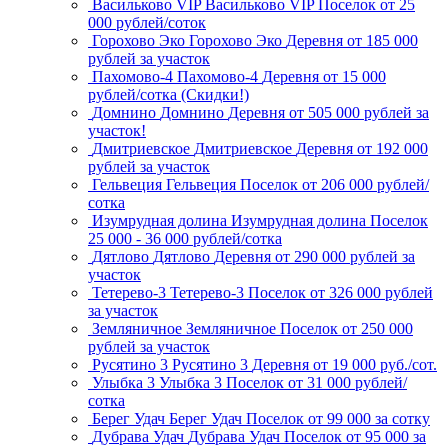
Васильково VIP
Васильково VIP
Поселок
от 25
000 рублей/соток
Горохово Эко
Горохово Эко
Деревня
от 185 000
рублей за участок
Пахомово-4
Пахомово-4
Деревня
от 15 000
рублей/сотка (Скидки!)
Домнино
Домнино
Деревня
от 505 000 рублей за
участок!
Дмитриевское
Дмитриевское
Деревня
от 192 000
рублей за участок
Гельвеция
Гельвеция
Поселок
от 206 000 рублей/
сотка
Изумрудная долина
Изумрудная долина
Поселок
25 000 - 36 000 рублей/сотка
Дятлово
Дятлово
Деревня
от 290 000 рублей за
участок
Тетерево-3
Тетерево-3
Поселок
от 326 000 рублей
за участок
Земляничное
Земляничное
Поселок
от 250 000
рублей за участок
Русятино 3
Русятино 3
Деревня
от 19 000 руб./сот.
Улыбка 3
Улыбка 3
Поселок
от 31 000 рублей/
сотка
Берег Удач
Берег Удач
Поселок
от 99 000 за сотку
Дубрава Удач
Дубрава Удач
Поселок
от 95 000 за