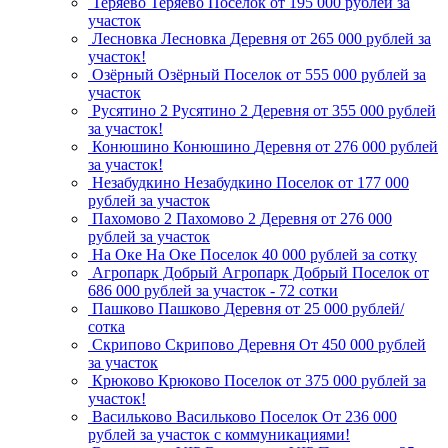
Теряево
Теряево
Поселок
от 195 000 рублей за
участок
Лесновка
Лесновка
Деревня
от 265 000 рублей за
участок!
Озёрный
Озёрный
Поселок
от 555 000 рублей за
участок
Русятино 2
Русятино 2
Деревня
от 355 000 рублей
за участок!
Конюшино
Конюшино
Деревня
от 276 000 рублей
за участок!
Незабудкино
Незабудкино
Поселок
от 177 000
рублей за участок
Пахомово 2
Пахомово 2
Деревня
от 276 000
рублей за участок
На Оке
На Оке
Поселок
40 000 рублей за сотку
Агропарк Добрый
Агропарк Добрый
Поселок
от
686 000 рублей за участок - 72 сотки
Пашково
Пашково
Деревня
от 25 000 рублей/
сотка
Скрипово
Скрипово
Деревня
От 450 000 рублей
за участок
Крюково
Крюково
Поселок
от 375 000 рублей за
участок!
Васильково
Васильково
Поселок
От 236 000
рублей за участок с коммуникациями!