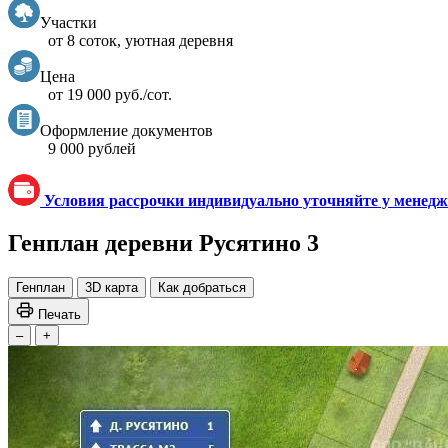
Участки
от 8 соток, уютная деревня
Цена
от 19 000 руб./сот.
Оформление документов
9 000 рублей
Условия рассрочки индивидуально уточняйте у менед
Генплан деревни Русятино 3
Генплан
3D карта
Как добраться
Печать
–
+