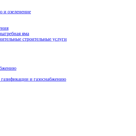
о и озеленение
ения
выгребная яма
ительные строительные услуги
абжению
о газификации и газоснабжению