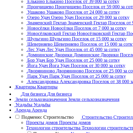
Елькино
Елькино
Поселок
от 39 000 за сотку
Прончищево
Прончищево
Поселок
от 59 000 за со
Ушаково
Ушаково
Поселок
от 24 000 за сотку
Озеро Удач
Озеро Удач
Поселок
от 29 000 за сотку
Знаменский Гектар
Знаменский Гектар
Поселок
от 
Новосёлки
Новосёлки
Поселок
от 7 000 за сотку
Новосёлковский Гектар
Новосёлковский Гектар
По
Шульгино
Шульгино
Поселок
от 15 000 за сотку
Шеверняево
Шеверняево
Поселок
от 15 000 за сотк
Лес Удач
Лес Удач
Поселок
от 45 000 за сотку
Домнинские Дворики
Домнинские Дворики
Посел
Бор Удач
Бор Удач
Поселок
от 25 000 за сотку
Йога Удач
Йога Удач
Поселок
от 30 000 за сотку
Дворяниново
Дворяниново
Поселок
от 25 000 за с
Парк Удач
Парк Удач
Поселок
от 25 000 за сотку
Александровка
Александровка
Поселок
от 38 000 з
Квартиры
Квартиры
Для бизнеса
Для бизнеса
Земли сельхозназначения
Земли сельхозназначения
Усадьбы
Усадьбы
Аренда
Аренда
Подменю: Строительство
Строительство
Строител
Проекты домов
Проекты домов
Технологии строительства
Технологии строительст