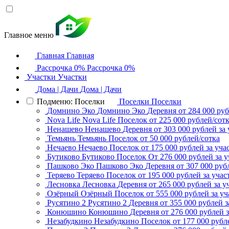
Главное меню
Главная
Главная
Рассрочка 0%
Рассрочка 0%
Участки
Участки
Дома | Дачи
Дома | Дачи
Подменю: Поселки
Поселки
Поселки
Домнино Эко
Домнино Эко
Деревня
от 284 000 руб
Nova Life
Nova Life
Поселок
от 225 000 рублей/сот
Ненашево
Ненашево
Деревня
от 303 000 рублей за 
Темьянь
Темьянь
Поселок
от 50 000 рублей/сотка
Нечаево
Нечаево
Поселок
от 175 000 рублей за уча
Бутиково
Бутиково
Поселок
От 276 000 рублей за у
Пашково Эко
Пашково Эко
Деревня
от 307 000 руб
Теряево
Теряево
Поселок
от 195 000 рублей за учас
Лесновка
Лесновка
Деревня
от 265 000 рублей за у
Озёрный
Озёрный
Поселок
от 555 000 рублей за уч
Русятино 2
Русятино 2
Деревня
от 355 000 рублей з
Конюшино
Конюшино
Деревня
от 276 000 рублей з
Незабудкино
Незабудкино
Поселок
от 177 000 рубл