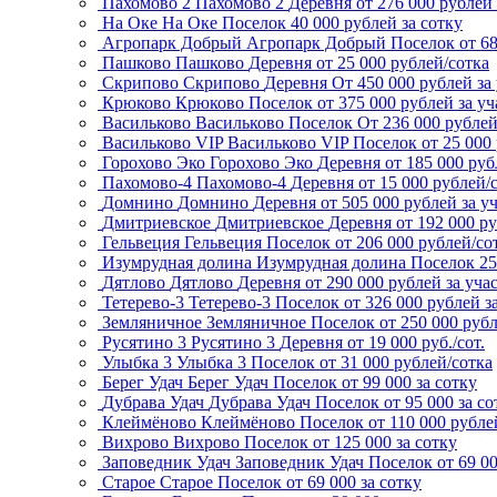
Пахомово 2
Пахомово 2
Деревня
от 276 000 рублей 
На Оке
На Оке
Поселок
40 000 рублей за сотку
Агропарк Добрый
Агропарк Добрый
Поселок
от 6
Пашково
Пашково
Деревня
от 25 000 рублей/сотка
Скрипово
Скрипово
Деревня
От 450 000 рублей за
Крюково
Крюково
Поселок
от 375 000 рублей за уч
Васильково
Васильково
Поселок
От 236 000 рубле
Васильково VIP
Васильково VIP
Поселок
от 25 000
Горохово Эко
Горохово Эко
Деревня
от 185 000 руб
Пахомово-4
Пахомово-4
Деревня
от 15 000 рублей/
Домнино
Домнино
Деревня
от 505 000 рублей за у
Дмитриевское
Дмитриевское
Деревня
от 192 000 р
Гельвеция
Гельвеция
Поселок
от 206 000 рублей/со
Изумрудная долина
Изумрудная долина
Поселок
25
Дятлово
Дятлово
Деревня
от 290 000 рублей за уча
Тетерево-3
Тетерево-3
Поселок
от 326 000 рублей з
Земляничное
Земляничное
Поселок
от 250 000 рубл
Русятино 3
Русятино 3
Деревня
от 19 000 руб./сот.
Улыбка 3
Улыбка 3
Поселок
от 31 000 рублей/сотка
Берег Удач
Берег Удач
Поселок
от 99 000 за сотку
Дубрава Удач
Дубрава Удач
Поселок
от 95 000 за со
Клеймёново
Клеймёново
Поселок
от 110 000 рубле
Вихрово
Вихрово
Поселок
от 125 000 за сотку
Заповедник Удач
Заповедник Удач
Поселок
от 69 0
Старое
Старое
Поселок
от 69 000 за сотку