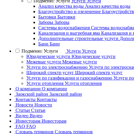
Подменю: Услуги
Услуги
Услуги
Анализ качества воды
Анализ качества воды
Благоустройство и озеленение
Благоустройств
Бытовки
Бытовки
Заборы
Заборы
Системы водоснабжения
Системы водоснабж
Канализация и выгребная яма
Канализация и 
Дополнительные строительные услуги
Дополн
Бани
Бани
Подменю: Услуги
Услуги
Услуги
Юридические услуги
Юридические услуги
Межевые услуги
Межевые услуги
Услуги по электроснабжению
Услуги по электросн
Широкий спектр услуг
Широкий спектр услуг
Услуги по газификации и газоснабжению
Услуги п
Услуги отопления
Услуги отопления
О компании
О компании
Заокский район
Заокский район
Контакты
Контакты
Новости
Новости
Статьи
Статьи
Видео
Видео
Инвесторам
Инвесторам
FAQ
FAQ
Словарь терминов
Словарь терминов