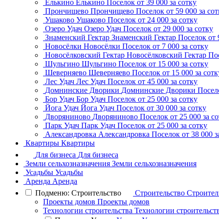
Елькино
Елькино
Поселок
от 39 000 за сотку
Прончищево
Прончищево
Поселок
от 59 000 за со
Ушаково
Ушаково
Поселок
от 24 000 за сотку
Озеро Удач
Озеро Удач
Поселок
от 29 000 за сотку
Знаменский Гектар
Знаменский Гектар
Поселок
от 
Новосёлки
Новосёлки
Поселок
от 7 000 за сотку
Новосёлковский Гектар
Новосёлковский Гектар
По
Шульгино
Шульгино
Поселок
от 15 000 за сотку
Шеверняево
Шеверняево
Поселок
от 15 000 за сотк
Лес Удач
Лес Удач
Поселок
от 45 000 за сотку
Домнинские Дворики
Домнинские Дворики
Посел
Бор Удач
Бор Удач
Поселок
от 25 000 за сотку
Йога Удач
Йога Удач
Поселок
от 30 000 за сотку
Дворяниново
Дворяниново
Поселок
от 25 000 за с
Парк Удач
Парк Удач
Поселок
от 25 000 за сотку
Александровка
Александровка
Поселок
от 38 000 з
Квартиры
Квартиры
Для бизнеса
Для бизнеса
Земли сельхозназначения
Земли сельхозназначения
Усадьбы
Усадьбы
Аренда
Аренда
Подменю: Строительство
Строительство
Строител
Проекты домов
Проекты домов
Технологии строительства
Технологии строительст