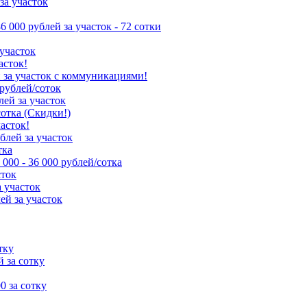
за участок
86 000 рублей за участок - 72 сотки
 участок
асток!
й за участок с коммуникациями!
 рублей/соток
лей за участок
сотка (Скидки!)
часток!
ублей за участок
тка
 000 - 36 000 рублей/сотка
сток
а участок
ей за участок
тку
й за сотку
00 за сотку