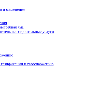
о и озеленение
ения
выгребная яма
ительные строительные услуги
абжению
о газификации и газоснабжению