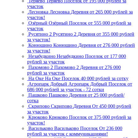
Теряево
Теряево
Поселок
от 195 000 рублей за
участок
Лесновка
Лесновка
Деревня
от 265 000 рублей за
участок!
Озёрный
Озёрный
Поселок
от 555 000 рублей за
участок
Русятино 2
Русятино 2
Деревня
от 355 000 рублей
за участок!
Конюшино
Конюшино
Деревня
от 276 000 рублей
за участок!
Незабудкино
Незабудкино
Поселок
от 177 000
рублей за участок
Пахомово 2
Пахомово 2
Деревня
от 276 000
рублей за участок
На Оке
На Оке
Поселок
40 000 рублей за сотку
Агропарк Добрый
Агропарк Добрый
Поселок
от
686 000 рублей за участок - 72 сотки
Пашково
Пашково
Деревня
от 25 000 рублей/
сотка
Скрипово
Скрипово
Деревня
От 450 000 рублей
за участок
Крюково
Крюково
Поселок
от 375 000 рублей за
участок!
Васильково
Васильково
Поселок
От 236 000
рублей за участок с коммуникациями!