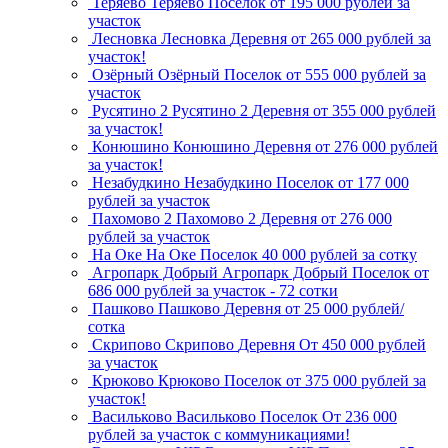
Теряево
Теряево
Поселок
от 195 000 рублей за
участок
Лесновка
Лесновка
Деревня
от 265 000 рублей за
участок!
Озёрный
Озёрный
Поселок
от 555 000 рублей за
участок
Русятино 2
Русятино 2
Деревня
от 355 000 рублей
за участок!
Конюшино
Конюшино
Деревня
от 276 000 рублей
за участок!
Незабудкино
Незабудкино
Поселок
от 177 000
рублей за участок
Пахомово 2
Пахомово 2
Деревня
от 276 000
рублей за участок
На Оке
На Оке
Поселок
40 000 рублей за сотку
Агропарк Добрый
Агропарк Добрый
Поселок
от
686 000 рублей за участок - 72 сотки
Пашково
Пашково
Деревня
от 25 000 рублей/
сотка
Скрипово
Скрипово
Деревня
От 450 000 рублей
за участок
Крюково
Крюково
Поселок
от 375 000 рублей за
участок!
Васильково
Васильково
Поселок
От 236 000
рублей за участок с коммуникациями!