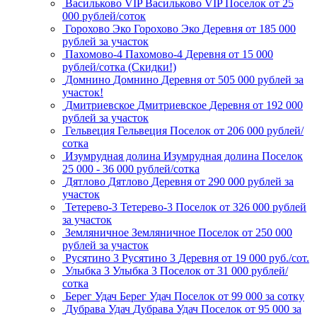
Васильково VIP
Васильково VIP
Поселок
от 25
000 рублей/соток
Горохово Эко
Горохово Эко
Деревня
от 185 000
рублей за участок
Пахомово-4
Пахомово-4
Деревня
от 15 000
рублей/сотка (Скидки!)
Домнино
Домнино
Деревня
от 505 000 рублей за
участок!
Дмитриевское
Дмитриевское
Деревня
от 192 000
рублей за участок
Гельвеция
Гельвеция
Поселок
от 206 000 рублей/
сотка
Изумрудная долина
Изумрудная долина
Поселок
25 000 - 36 000 рублей/сотка
Дятлово
Дятлово
Деревня
от 290 000 рублей за
участок
Тетерево-3
Тетерево-3
Поселок
от 326 000 рублей
за участок
Земляничное
Земляничное
Поселок
от 250 000
рублей за участок
Русятино 3
Русятино 3
Деревня
от 19 000 руб./сот.
Улыбка 3
Улыбка 3
Поселок
от 31 000 рублей/
сотка
Берег Удач
Берег Удач
Поселок
от 99 000 за сотку
Дубрава Удач
Дубрава Удач
Поселок
от 95 000 за