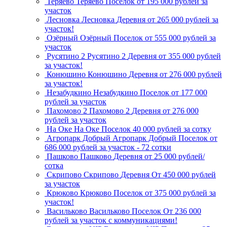
Теряево
Теряево
Поселок
от 195 000 рублей за
участок
Лесновка
Лесновка
Деревня
от 265 000 рублей за
участок!
Озёрный
Озёрный
Поселок
от 555 000 рублей за
участок
Русятино 2
Русятино 2
Деревня
от 355 000 рублей
за участок!
Конюшино
Конюшино
Деревня
от 276 000 рублей
за участок!
Незабудкино
Незабудкино
Поселок
от 177 000
рублей за участок
Пахомово 2
Пахомово 2
Деревня
от 276 000
рублей за участок
На Оке
На Оке
Поселок
40 000 рублей за сотку
Агропарк Добрый
Агропарк Добрый
Поселок
от
686 000 рублей за участок - 72 сотки
Пашково
Пашково
Деревня
от 25 000 рублей/
сотка
Скрипово
Скрипово
Деревня
От 450 000 рублей
за участок
Крюково
Крюково
Поселок
от 375 000 рублей за
участок!
Васильково
Васильково
Поселок
От 236 000
рублей за участок с коммуникациями!