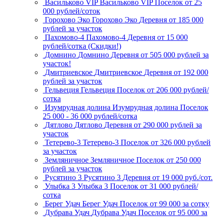
Васильково VIP
Васильково VIP
Поселок
от 25
000 рублей/соток
Горохово Эко
Горохово Эко
Деревня
от 185 000
рублей за участок
Пахомово-4
Пахомово-4
Деревня
от 15 000
рублей/сотка (Скидки!)
Домнино
Домнино
Деревня
от 505 000 рублей за
участок!
Дмитриевское
Дмитриевское
Деревня
от 192 000
рублей за участок
Гельвеция
Гельвеция
Поселок
от 206 000 рублей/
сотка
Изумрудная долина
Изумрудная долина
Поселок
25 000 - 36 000 рублей/сотка
Дятлово
Дятлово
Деревня
от 290 000 рублей за
участок
Тетерево-3
Тетерево-3
Поселок
от 326 000 рублей
за участок
Земляничное
Земляничное
Поселок
от 250 000
рублей за участок
Русятино 3
Русятино 3
Деревня
от 19 000 руб./сот.
Улыбка 3
Улыбка 3
Поселок
от 31 000 рублей/
сотка
Берег Удач
Берег Удач
Поселок
от 99 000 за сотку
Дубрава Удач
Дубрава Удач
Поселок
от 95 000 за