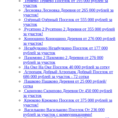
Теряево
Теряево
Поселок
от 195 000 рублей за
участок
Лесновка
Лесновка
Деревня
от 265 000 рублей за
участок!
Озёрный
Озёрный
Поселок
от 555 000 рублей за
участок
Русятино 2
Русятино 2
Деревня
от 355 000 рублей
за участок!
Конюшино
Конюшино
Деревня
от 276 000 рублей
за участок!
Незабудкино
Незабудкино
Поселок
от 177 000
рублей за участок
Пахомово 2
Пахомово 2
Деревня
от 276 000
рублей за участок
На Оке
На Оке
Поселок
40 000 рублей за сотку
Агропарк Добрый
Агропарк Добрый
Поселок
от
686 000 рублей за участок - 72 сотки
Пашково
Пашково
Деревня
от 25 000 рублей/
сотка
Скрипово
Скрипово
Деревня
От 450 000 рублей
за участок
Крюково
Крюково
Поселок
от 375 000 рублей за
участок!
Васильково
Васильково
Поселок
От 236 000
рублей за участок с коммуникациями!