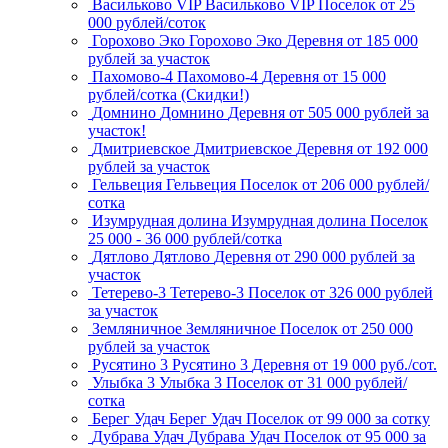
Васильково VIP
Васильково VIP
Поселок
от 25
000 рублей/соток
Горохово Эко
Горохово Эко
Деревня
от 185 000
рублей за участок
Пахомово-4
Пахомово-4
Деревня
от 15 000
рублей/сотка (Скидки!)
Домнино
Домнино
Деревня
от 505 000 рублей за
участок!
Дмитриевское
Дмитриевское
Деревня
от 192 000
рублей за участок
Гельвеция
Гельвеция
Поселок
от 206 000 рублей/
сотка
Изумрудная долина
Изумрудная долина
Поселок
25 000 - 36 000 рублей/сотка
Дятлово
Дятлово
Деревня
от 290 000 рублей за
участок
Тетерево-3
Тетерево-3
Поселок
от 326 000 рублей
за участок
Земляничное
Земляничное
Поселок
от 250 000
рублей за участок
Русятино 3
Русятино 3
Деревня
от 19 000 руб./сот.
Улыбка 3
Улыбка 3
Поселок
от 31 000 рублей/
сотка
Берег Удач
Берег Удач
Поселок
от 99 000 за сотку
Дубрава Удач
Дубрава Удач
Поселок
от 95 000 за