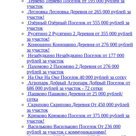
Теряево
Теряево
Поселок
от 195 000 рублей за
участок
Лесновка
Лесновка
Деревня
от 265 000 рублей за
участок!
Озёрный
Озёрный
Поселок
от 555 000 рублей за
участок
Русятино 2
Русятино 2
Деревня
от 355 000 рублей
за участок!
Конюшино
Конюшино
Деревня
от 276 000 рублей
за участок!
Незабудкино
Незабудкино
Поселок
от 177 000
рублей за участок
Пахомово 2
Пахомово 2
Деревня
от 276 000
рублей за участок
На Оке
На Оке
Поселок
40 000 рублей за сотку
Агропарк Добрый
Агропарк Добрый
Поселок
от
686 000 рублей за участок - 72 сотки
Пашково
Пашково
Деревня
от 25 000 рублей/
сотка
Скрипово
Скрипово
Деревня
От 450 000 рублей
за участок
Крюково
Крюково
Поселок
от 375 000 рублей за
участок!
Васильково
Васильково
Поселок
От 236 000
рублей за участок с коммуникациями!