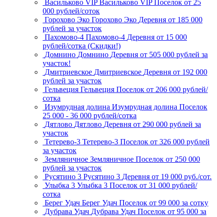
Васильково VIP
Васильково VIP
Поселок
от 25
000 рублей/соток
Горохово Эко
Горохово Эко
Деревня
от 185 000
рублей за участок
Пахомово-4
Пахомово-4
Деревня
от 15 000
рублей/сотка (Скидки!)
Домнино
Домнино
Деревня
от 505 000 рублей за
участок!
Дмитриевское
Дмитриевское
Деревня
от 192 000
рублей за участок
Гельвеция
Гельвеция
Поселок
от 206 000 рублей/
сотка
Изумрудная долина
Изумрудная долина
Поселок
25 000 - 36 000 рублей/сотка
Дятлово
Дятлово
Деревня
от 290 000 рублей за
участок
Тетерево-3
Тетерево-3
Поселок
от 326 000 рублей
за участок
Земляничное
Земляничное
Поселок
от 250 000
рублей за участок
Русятино 3
Русятино 3
Деревня
от 19 000 руб./сот.
Улыбка 3
Улыбка 3
Поселок
от 31 000 рублей/
сотка
Берег Удач
Берег Удач
Поселок
от 99 000 за сотку
Дубрава Удач
Дубрава Удач
Поселок
от 95 000 за