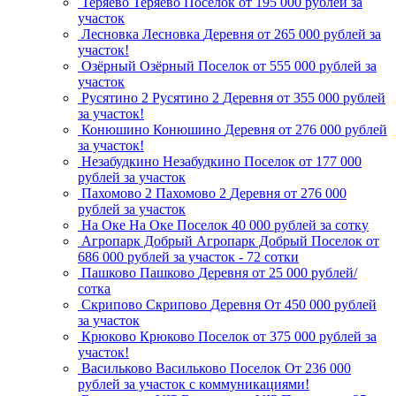
Теряево
Теряево
Поселок
от 195 000 рублей за
участок
Лесновка
Лесновка
Деревня
от 265 000 рублей за
участок!
Озёрный
Озёрный
Поселок
от 555 000 рублей за
участок
Русятино 2
Русятино 2
Деревня
от 355 000 рублей
за участок!
Конюшино
Конюшино
Деревня
от 276 000 рублей
за участок!
Незабудкино
Незабудкино
Поселок
от 177 000
рублей за участок
Пахомово 2
Пахомово 2
Деревня
от 276 000
рублей за участок
На Оке
На Оке
Поселок
40 000 рублей за сотку
Агропарк Добрый
Агропарк Добрый
Поселок
от
686 000 рублей за участок - 72 сотки
Пашково
Пашково
Деревня
от 25 000 рублей/
сотка
Скрипово
Скрипово
Деревня
От 450 000 рублей
за участок
Крюково
Крюково
Поселок
от 375 000 рублей за
участок!
Васильково
Васильково
Поселок
От 236 000
рублей за участок с коммуникациями!