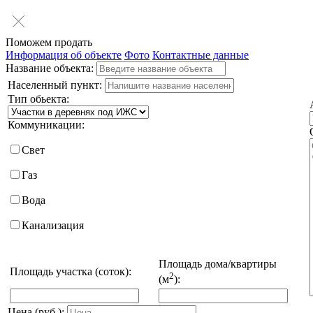
Поможем продать
Информация об объекте
Фото
Контактные данные
Название объекта:
Населенный пункт:
Тип обьекта:
Коммуникации:
Свет
Газ
Вода
Канализация
Площадь дома/квартиры
Площадь участка (соток):
2
(м
):
Цена (руб.):