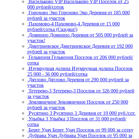
Васильково VIP
Васильково VIP
Поселок
от 25
000 рублей/соток
Горохово Эко
Горохово Эко
Деревня
от 185 000
рублей за участок
Пахомово-4
Пахомово-4
Деревня
от 15 000
рублей/сотка (Скидки!)
Домнино
Домнино
Деревня
от 505 000 рублей за
участок!
Дмитриевское
Дмитриевское
Деревня
от 192 000
рублей за участок
Гельвеция
Гельвеция
Поселок
от 206 000 рублей/
сотка
Изумрудная долина
Изумрудная долина
Поселок
25 000 - 36 000 рублей/сотка
Дятлово
Дятлово
Деревня
от 290 000 рублей за
участок
Тетерево-3
Тетерево-3
Поселок
от 326 000 рублей
за участок
Земляничное
Земляничное
Поселок
от 250 000
рублей за участок
Русятино 3
Русятино 3
Деревня
от 19 000 руб./сот.
Улыбка 3
Улыбка 3
Поселок
от 31 000 рублей/
сотка
Берег Удач
Берег Удач
Поселок
от 99 000 за сотку
Дубрава Удач
Дубрава Удач
Поселок
от 95 000 за