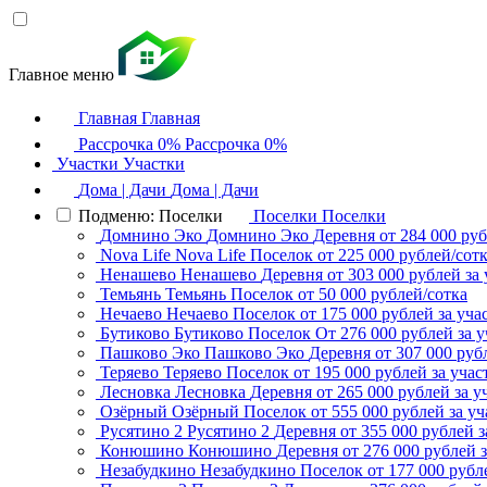
Главное меню
Главная
Главная
Рассрочка 0%
Рассрочка 0%
Участки
Участки
Дома | Дачи
Дома | Дачи
Подменю: Поселки
Поселки
Поселки
Домнино Эко
Домнино Эко
Деревня
от 284 000 руб
Nova Life
Nova Life
Поселок
от 225 000 рублей/сот
Ненашево
Ненашево
Деревня
от 303 000 рублей за 
Темьянь
Темьянь
Поселок
от 50 000 рублей/сотка
Нечаево
Нечаево
Поселок
от 175 000 рублей за уча
Бутиково
Бутиково
Поселок
От 276 000 рублей за у
Пашково Эко
Пашково Эко
Деревня
от 307 000 руб
Теряево
Теряево
Поселок
от 195 000 рублей за учас
Лесновка
Лесновка
Деревня
от 265 000 рублей за у
Озёрный
Озёрный
Поселок
от 555 000 рублей за уч
Русятино 2
Русятино 2
Деревня
от 355 000 рублей з
Конюшино
Конюшино
Деревня
от 276 000 рублей з
Незабудкино
Незабудкино
Поселок
от 177 000 рубл