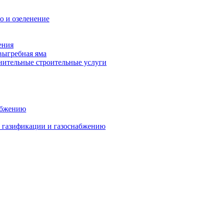
о и озеленение
ения
выгребная яма
ительные строительные услуги
абжению
о газификации и газоснабжению