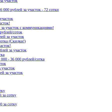
за участок
86 000 рублей за участок - 72 сотки
 участок
асток!
й за участок с коммуникациями!
 рублей/соток
лей за участок
сотка (Скидки!)
часток!
ублей за участок
тка
 000 - 36 000 рублей/сотка
сток
а участок
ей за участок
тку
й за сотку
00 за сотку