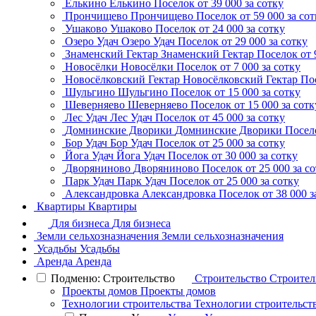
Елькино
Елькино
Поселок
от 39 000 за сотку
Прончищево
Прончищево
Поселок
от 59 000 за со
Ушаково
Ушаково
Поселок
от 24 000 за сотку
Озеро Удач
Озеро Удач
Поселок
от 29 000 за сотку
Знаменский Гектар
Знаменский Гектар
Поселок
от 
Новосёлки
Новосёлки
Поселок
от 7 000 за сотку
Новосёлковский Гектар
Новосёлковский Гектар
По
Шульгино
Шульгино
Поселок
от 15 000 за сотку
Шеверняево
Шеверняево
Поселок
от 15 000 за сотк
Лес Удач
Лес Удач
Поселок
от 45 000 за сотку
Домнинские Дворики
Домнинские Дворики
Посел
Бор Удач
Бор Удач
Поселок
от 25 000 за сотку
Йога Удач
Йога Удач
Поселок
от 30 000 за сотку
Дворяниново
Дворяниново
Поселок
от 25 000 за с
Парк Удач
Парк Удач
Поселок
от 25 000 за сотку
Александровка
Александровка
Поселок
от 38 000 з
Квартиры
Квартиры
Для бизнеса
Для бизнеса
Земли сельхозназначения
Земли сельхозназначения
Усадьбы
Усадьбы
Аренда
Аренда
Подменю: Строительство
Строительство
Строител
Проекты домов
Проекты домов
Технологии строительства
Технологии строительст