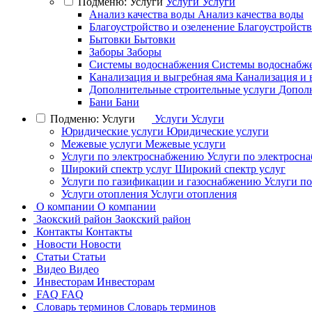
Подменю: Услуги
Услуги
Услуги
Анализ качества воды
Анализ качества воды
Благоустройство и озеленение
Благоустройств
Бытовки
Бытовки
Заборы
Заборы
Системы водоснабжения
Системы водоснабж
Канализация и выгребная яма
Канализация и 
Дополнительные строительные услуги
Дополн
Бани
Бани
Подменю: Услуги
Услуги
Услуги
Юридические услуги
Юридические услуги
Межевые услуги
Межевые услуги
Услуги по электроснабжению
Услуги по электросн
Широкий спектр услуг
Широкий спектр услуг
Услуги по газификации и газоснабжению
Услуги п
Услуги отопления
Услуги отопления
О компании
О компании
Заокский район
Заокский район
Контакты
Контакты
Новости
Новости
Статьи
Статьи
Видео
Видео
Инвесторам
Инвесторам
FAQ
FAQ
Словарь терминов
Словарь терминов