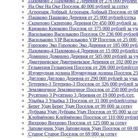
Пахомово 2
Пахомово 2
Деревня
от 276 000 рублей 
На Оке
На Оке
Поселок
40 000 рублей за сотку
Агропарк Добрый
Агропарк Добрый
Поселок
от 6
Пашково
Пашково
Деревня
от 25 000 рублей/сотка
Скрипово
Скрипово
Деревня
От 450 000 рублей за
Крюково
Крюково
Поселок
от 375 000 рублей за уч
Васильково
Васильково
Поселок
От 236 000 рубле
Васильково VIP
Васильково VIP
Поселок
от 25 000
Горохово Эко
Горохово Эко
Деревня
от 185 000 руб
Пахомово-4
Пахомово-4
Деревня
от 15 000 рублей/
Домнино
Домнино
Деревня
от 505 000 рублей за у
Дмитриевское
Дмитриевское
Деревня
от 192 000 р
Гельвеция
Гельвеция
Поселок
от 206 000 рублей/со
Изумрудная долина
Изумрудная долина
Поселок
25
Дятлово
Дятлово
Деревня
от 290 000 рублей за уча
Тетерево-3
Тетерево-3
Поселок
от 326 000 рублей з
Земляничное
Земляничное
Поселок
от 250 000 рубл
Русятино 3
Русятино 3
Деревня
от 19 000 руб./сот.
Улыбка 3
Улыбка 3
Поселок
от 31 000 рублей/сотка
Берег Удач
Берег Удач
Поселок
от 99 000 за сотку
Дубрава Удач
Дубрава Удач
Поселок
от 95 000 за со
Клеймёново
Клеймёново
Поселок
от 110 000 рубле
Вихрово
Вихрово
Поселок
от 125 000 за сотку
Заповедник Удач
Заповедник Удач
Поселок
от 69 0
Старое
Старое
Поселок
от 69 000 за сотку