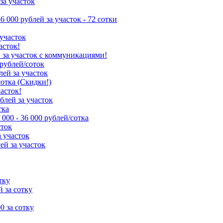
за участок
86 000 рублей за участок - 72 сотки
 участок
асток!
й за участок с коммуникациями!
 рублей/соток
лей за участок
сотка (Скидки!)
часток!
ублей за участок
тка
 000 - 36 000 рублей/сотка
сток
а участок
ей за участок
тку
й за сотку
00 за сотку