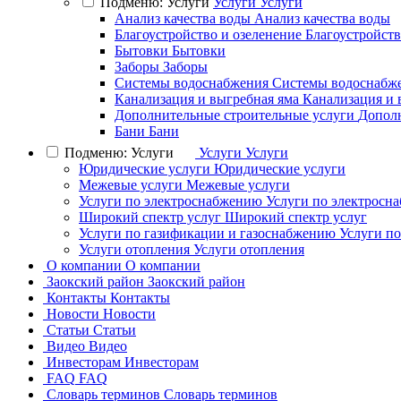
Подменю: Услуги
Услуги
Услуги
Анализ качества воды
Анализ качества воды
Благоустройство и озеленение
Благоустройств
Бытовки
Бытовки
Заборы
Заборы
Системы водоснабжения
Системы водоснабж
Канализация и выгребная яма
Канализация и 
Дополнительные строительные услуги
Дополн
Бани
Бани
Подменю: Услуги
Услуги
Услуги
Юридические услуги
Юридические услуги
Межевые услуги
Межевые услуги
Услуги по электроснабжению
Услуги по электросн
Широкий спектр услуг
Широкий спектр услуг
Услуги по газификации и газоснабжению
Услуги п
Услуги отопления
Услуги отопления
О компании
О компании
Заокский район
Заокский район
Контакты
Контакты
Новости
Новости
Статьи
Статьи
Видео
Видео
Инвесторам
Инвесторам
FAQ
FAQ
Словарь терминов
Словарь терминов