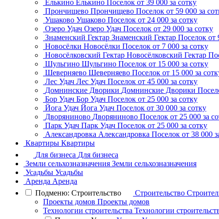
Елькино
Елькино
Поселок
от 39 000 за сотку
Прончищево
Прончищево
Поселок
от 59 000 за со
Ушаково
Ушаково
Поселок
от 24 000 за сотку
Озеро Удач
Озеро Удач
Поселок
от 29 000 за сотку
Знаменский Гектар
Знаменский Гектар
Поселок
от 
Новосёлки
Новосёлки
Поселок
от 7 000 за сотку
Новосёлковский Гектар
Новосёлковский Гектар
По
Шульгино
Шульгино
Поселок
от 15 000 за сотку
Шеверняево
Шеверняево
Поселок
от 15 000 за сотк
Лес Удач
Лес Удач
Поселок
от 45 000 за сотку
Домнинские Дворики
Домнинские Дворики
Посел
Бор Удач
Бор Удач
Поселок
от 25 000 за сотку
Йога Удач
Йога Удач
Поселок
от 30 000 за сотку
Дворяниново
Дворяниново
Поселок
от 25 000 за с
Парк Удач
Парк Удач
Поселок
от 25 000 за сотку
Александровка
Александровка
Поселок
от 38 000 з
Квартиры
Квартиры
Для бизнеса
Для бизнеса
Земли сельхозназначения
Земли сельхозназначения
Усадьбы
Усадьбы
Аренда
Аренда
Подменю: Строительство
Строительство
Строител
Проекты домов
Проекты домов
Технологии строительства
Технологии строительст