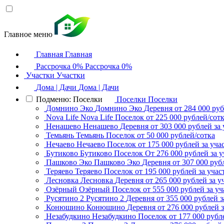
Главное меню
Главная
Главная
Рассрочка 0%
Рассрочка 0%
Участки
Участки
Дома | Дачи
Дома | Дачи
Подменю: Поселки
Поселки
Поселки
Домнино Эко
Домнино Эко
Деревня
от 284 000 руб
Nova Life
Nova Life
Поселок
от 225 000 рублей/сот
Ненашево
Ненашево
Деревня
от 303 000 рублей за 
Темьянь
Темьянь
Поселок
от 50 000 рублей/сотка
Нечаево
Нечаево
Поселок
от 175 000 рублей за уча
Бутиково
Бутиково
Поселок
От 276 000 рублей за у
Пашково Эко
Пашково Эко
Деревня
от 307 000 руб
Теряево
Теряево
Поселок
от 195 000 рублей за учас
Лесновка
Лесновка
Деревня
от 265 000 рублей за у
Озёрный
Озёрный
Поселок
от 555 000 рублей за уч
Русятино 2
Русятино 2
Деревня
от 355 000 рублей з
Конюшино
Конюшино
Деревня
от 276 000 рублей з
Незабудкино
Незабудкино
Поселок
от 177 000 рубл