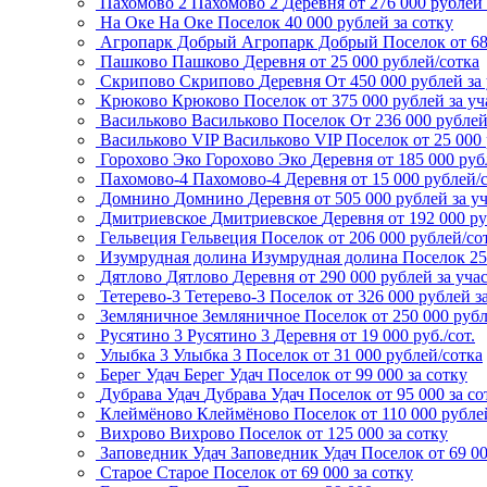
Пахомово 2
Пахомово 2
Деревня
от 276 000 рублей 
На Оке
На Оке
Поселок
40 000 рублей за сотку
Агропарк Добрый
Агропарк Добрый
Поселок
от 6
Пашково
Пашково
Деревня
от 25 000 рублей/сотка
Скрипово
Скрипово
Деревня
От 450 000 рублей за
Крюково
Крюково
Поселок
от 375 000 рублей за уч
Васильково
Васильково
Поселок
От 236 000 рубле
Васильково VIP
Васильково VIP
Поселок
от 25 000
Горохово Эко
Горохово Эко
Деревня
от 185 000 руб
Пахомово-4
Пахомово-4
Деревня
от 15 000 рублей/
Домнино
Домнино
Деревня
от 505 000 рублей за у
Дмитриевское
Дмитриевское
Деревня
от 192 000 р
Гельвеция
Гельвеция
Поселок
от 206 000 рублей/со
Изумрудная долина
Изумрудная долина
Поселок
25
Дятлово
Дятлово
Деревня
от 290 000 рублей за уча
Тетерево-3
Тетерево-3
Поселок
от 326 000 рублей з
Земляничное
Земляничное
Поселок
от 250 000 рубл
Русятино 3
Русятино 3
Деревня
от 19 000 руб./сот.
Улыбка 3
Улыбка 3
Поселок
от 31 000 рублей/сотка
Берег Удач
Берег Удач
Поселок
от 99 000 за сотку
Дубрава Удач
Дубрава Удач
Поселок
от 95 000 за со
Клеймёново
Клеймёново
Поселок
от 110 000 рубле
Вихрово
Вихрово
Поселок
от 125 000 за сотку
Заповедник Удач
Заповедник Удач
Поселок
от 69 0
Старое
Старое
Поселок
от 69 000 за сотку