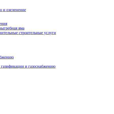
о и озеленение
ения
выгребная яма
ительные строительные услуги
абжению
о газификации и газоснабжению