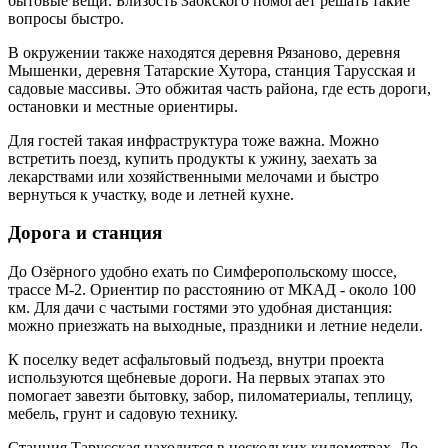
бытовые вещи. Близость Заокского помогает решать такие
вопросы быстро.
В окружении также находятся деревня Рязаново, деревня
Мышенки, деревня Татарские Хутора, станция Тарусская и
садовые массивы. Это обжитая часть района, где есть дороги,
остановки и местные ориентиры.
Для гостей такая инфраструктура тоже важна. Можно
встретить поезд, купить продукты к ужину, заехать за
лекарствами или хозяйственными мелочами и быстро
вернуться к участку, воде и летней кухне.
Дорога и станция
До Озёрного удобно ехать по Симферопольскому шоссе,
трассе М-2. Ориентир по расстоянию от МКАД - около 100
км. Для дачи с частыми гостями это удобная дистанция:
можно приезжать на выходные, праздники и летние недели.
К поселку ведет асфальтовый подъезд, внутри проекта
используются щебневые дороги. На первых этапах это
помогает завезти бытовку, забор, пиломатериалы, теплицу,
мебель, грунт и садовую технику.
Станция Тарусская находится в нескольких километрах. До