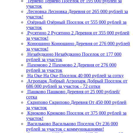
Теряево
Теряево
Поселок
от 195 000 рублей за
участок
Лесновка
Лесновка
Деревня
от 265 000 рублей за
участок!
Озёрный
Озёрный
Поселок
от 555 000 рублей за
участок
Русятино 2
Русятино 2
Деревня
от 355 000 рублей
за участок!
Конюшино
Конюшино
Деревня
от 276 000 рублей
за участок!
Незабудкино
Незабудкино
Поселок
от 177 000
рублей за участок
Пахомово 2
Пахомово 2
Деревня
от 276 000
рублей за участок
На Оке
На Оке
Поселок
40 000 рублей за сотку
Агропарк Добрый
Агропарк Добрый
Поселок
от
686 000 рублей за участок - 72 сотки
Пашково
Пашково
Деревня
от 25 000 рублей/
сотка
Скрипово
Скрипово
Деревня
От 450 000 рублей
за участок
Крюково
Крюково
Поселок
от 375 000 рублей за
участок!
Васильково
Васильково
Поселок
От 236 000
рублей за участок с коммуникациями!