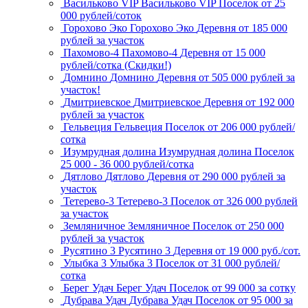
Васильково VIP
Васильково VIP
Поселок
от 25
000 рублей/соток
Горохово Эко
Горохово Эко
Деревня
от 185 000
рублей за участок
Пахомово-4
Пахомово-4
Деревня
от 15 000
рублей/сотка (Скидки!)
Домнино
Домнино
Деревня
от 505 000 рублей за
участок!
Дмитриевское
Дмитриевское
Деревня
от 192 000
рублей за участок
Гельвеция
Гельвеция
Поселок
от 206 000 рублей/
сотка
Изумрудная долина
Изумрудная долина
Поселок
25 000 - 36 000 рублей/сотка
Дятлово
Дятлово
Деревня
от 290 000 рублей за
участок
Тетерево-3
Тетерево-3
Поселок
от 326 000 рублей
за участок
Земляничное
Земляничное
Поселок
от 250 000
рублей за участок
Русятино 3
Русятино 3
Деревня
от 19 000 руб./сот.
Улыбка 3
Улыбка 3
Поселок
от 31 000 рублей/
сотка
Берег Удач
Берег Удач
Поселок
от 99 000 за сотку
Дубрава Удач
Дубрава Удач
Поселок
от 95 000 за