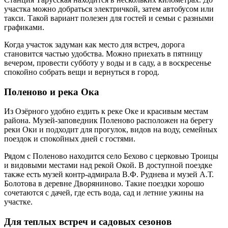
участка можно добраться электричкой, затем автобусом или
такси. Такой вариант полезен для гостей и семьи с разными
графиками.
Когда участок задуман как место для встреч, дорога
становится частью удобства. Можно приехать в пятницу
вечером, провести субботу у воды и в саду, а в воскресенье
спокойно собрать вещи и вернуться в город.
Поленово и река Ока
Из Озёрного удобно ездить к реке Оке и красивым местам
района. Музей-заповедник Поленово расположен на берегу
реки Оки и подходит для прогулок, видов на воду, семейных
поездок и спокойных дней с гостями.
Рядом с Поленово находится село Бехово с церковью Троицы
и видовыми местами над рекой Окой. В доступной поездке
также есть музей контр-адмирала В.Ф. Руднева и музей А.Т.
Болотова в деревне Дворяниново. Такие поездки хорошо
сочетаются с дачей, где есть вода, сад и летние ужины на
участке.
Для теплых встреч и садовых сезонов