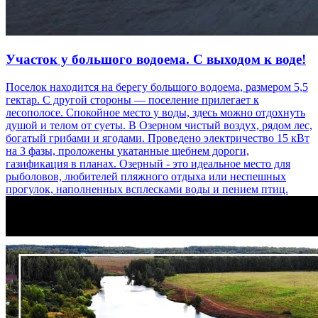
Участок у большого водоема. С выходом к воде!
Поселок находится на берегу большого водоема, размером 5,5
гектар. С другой стороны — поселение прилегает к
лесополосе. Спокойное место у воды, здесь можно отдохнуть
душой и телом от суеты. В Озерном чистый воздух, рядом лес,
богатый грибами и ягодами. Проведено электричество 15 кВт
на 3 фазы, проложены укатанные щебнем дороги,
газификация в планах. Озерный - это идеальное место для
рыболовов, любителей пляжного отдыха или неспешных
прогулок, наполненных всплесками воды и пением птиц.