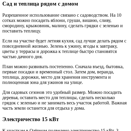
Сад и теплица рядом с домом
Разрешенное использование связано с садоводством. На 10
сотках можно посадить яблони, груши, вишню, сливу,
смородину, крыжовник, малину, сделать грядки с зеленью и
поставить теплицу.
Если на участке будет летняя кухня, сад лучше делать рядом с
повседневной жизнью. Зелень к ужину, ягоды к завтраку,
цветы у террасы и дорожка к теплице быстро становятся
частью дачного дня.
План можно развивать постепенно. Сначала въезд, бытовка,
первые посадки и временный стол. Затем дом, веранда,
теплица, дорожки, место для хранения инструмента и
полноценная зона для ужинов на улице.
Для садовых сезонов это удобный размер. Можно посадить
деревья, оставить место для теплицы, сделать несколько
грядок с зеленью и не занимать весь участок работой. Важная
часть земли останется для отдыха у дома.
Электричество 15 кВт
К участкам в Озёрном подведено электричество 15 кВт, 3