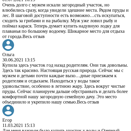
Очень долго с мужем искали загородный участок, но
влюбились сразу, когда увидели здешние места. Рядом пруды и
лес. В шаговой доступности есть возможно
…
сть искупаться,
сходить за грибами и на рыбалку. Муж уже ловил рыбу и
поймал карася. Теперь думает купить надувную лодку для
плаванья по большому водоему. Шикарное место для отдыха
от города.
Весь отзыв
Ольга
30.06.2021 13:15
Купила здесь участок год назад родителям. Они так довольны.
Здесь так красиво. Настоящая русская природа. Сейчас мы с
мужем и детьми почти каждые выхо
…
дные приезжаем к
родителям и отдыхаем. Находиться у воды такое
удовольствие, особенно в летнюю жару. Здесь вокруг чистые
пруды. Сейчас планируем дальше обустраивать и делать более
комфортной нашу загородную семейную дачу. Это место
объединило и укрепило нашу семью.
Весь отзыв
Егор
11.03.2021 15:13
Для меня важным было купить участок у воды и Озерный