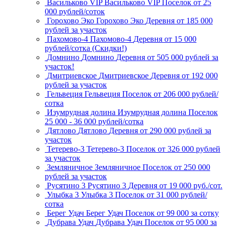
Васильково VIP
Васильково VIP
Поселок
от 25
000 рублей/соток
Горохово Эко
Горохово Эко
Деревня
от 185 000
рублей за участок
Пахомово-4
Пахомово-4
Деревня
от 15 000
рублей/сотка (Скидки!)
Домнино
Домнино
Деревня
от 505 000 рублей за
участок!
Дмитриевское
Дмитриевское
Деревня
от 192 000
рублей за участок
Гельвеция
Гельвеция
Поселок
от 206 000 рублей/
сотка
Изумрудная долина
Изумрудная долина
Поселок
25 000 - 36 000 рублей/сотка
Дятлово
Дятлово
Деревня
от 290 000 рублей за
участок
Тетерево-3
Тетерево-3
Поселок
от 326 000 рублей
за участок
Земляничное
Земляничное
Поселок
от 250 000
рублей за участок
Русятино 3
Русятино 3
Деревня
от 19 000 руб./сот.
Улыбка 3
Улыбка 3
Поселок
от 31 000 рублей/
сотка
Берег Удач
Берег Удач
Поселок
от 99 000 за сотку
Дубрава Удач
Дубрава Удач
Поселок
от 95 000 за