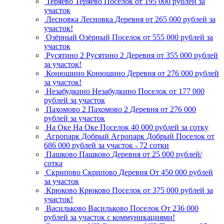
Теряево
Теряево
Поселок
от 195 000 рублей за
участок
Лесновка
Лесновка
Деревня
от 265 000 рублей за
участок!
Озёрный
Озёрный
Поселок
от 555 000 рублей за
участок
Русятино 2
Русятино 2
Деревня
от 355 000 рублей
за участок!
Конюшино
Конюшино
Деревня
от 276 000 рублей
за участок!
Незабудкино
Незабудкино
Поселок
от 177 000
рублей за участок
Пахомово 2
Пахомово 2
Деревня
от 276 000
рублей за участок
На Оке
На Оке
Поселок
40 000 рублей за сотку
Агропарк Добрый
Агропарк Добрый
Поселок
от
686 000 рублей за участок - 72 сотки
Пашково
Пашково
Деревня
от 25 000 рублей/
сотка
Скрипово
Скрипово
Деревня
От 450 000 рублей
за участок
Крюково
Крюково
Поселок
от 375 000 рублей за
участок!
Васильково
Васильково
Поселок
От 236 000
рублей за участок с коммуникациями!