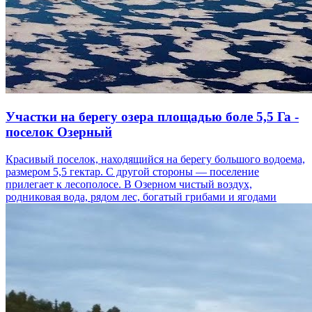
Участки на берегу озера площадью боле 5,5 Га -
поселок Озерный
Красивый поселок, находящийся на берегу большого водоема,
размером 5,5 гектар. С другой стороны — поселение
прилегает к лесополосе. В Озерном чистый воздух,
родниковая вода, рядом лес, богатый грибами и ягодами