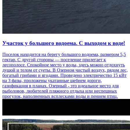
Участок у большого водоема. С выходом к воде!
Поселок находится на берегу большого водоема, размером 5,5
гектар. С другой стороны — поселение прилегает к
лесополосе. Спокойное место у воды, здесь можно отдохнуть
душой и телом от суеты. В Озерном чистый воздух, рядом лес,
богатый грибами и ягодами. Проведено электричество 15 кВт
на 3 фазы, проложены укатанные щебнем дороги,
газификация в планах. Озерный - это идеальное место для
рыболовов, любителей пляжного отдыха или неспешных
прогулок, наполненных всплесками воды и пением птиц.