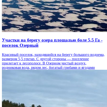
Участки на берегу озера площадью боле 5,5 Га -
поселок Озерный
Красивый поселок, находящийся на берегу большого водоема,
размером 5,5 гектар. С другой стороны — поселение
прилегает к лесополосе. В Озерном чистый воздух,
родниковая вода, рядом лес, богатый грибами и ягодами