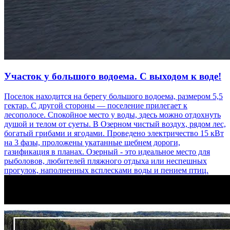
Участок у большого водоема. С выходом к воде!
Поселок находится на берегу большого водоема, размером 5,5
гектар. С другой стороны — поселение прилегает к
лесополосе. Спокойное место у воды, здесь можно отдохнуть
душой и телом от суеты. В Озерном чистый воздух, рядом лес,
богатый грибами и ягодами. Проведено электричество 15 кВт
на 3 фазы, проложены укатанные щебнем дороги,
газификация в планах. Озерный - это идеальное место для
рыболовов, любителей пляжного отдыха или неспешных
прогулок, наполненных всплесками воды и пением птиц.