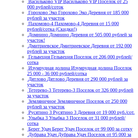
Васильково VIP
Васильково VIP
Поселок
от 25
000 рублей/соток
Горохово Эко
Горохово Эко
Деревня
от 185 000
рублей за участок
Пахомово-4
Пахомово-4
Деревня
от 15 000
рублей/сотка (Скидки!)
Домнино
Домнино
Деревня
от 505 000 рублей за
участок!
Дмитриевское
Дмитриевское
Деревня
от 192 000
рублей за участок
Гельвеция
Гельвеция
Поселок
от 206 000 рублей/
сотка
Изумрудная долина
Изумрудная долина
Поселок
25 000 - 36 000 рублей/сотка
Дятлово
Дятлово
Деревня
от 290 000 рублей за
участок
Тетерево-3
Тетерево-3
Поселок
от 326 000 рублей
за участок
Земляничное
Земляничное
Поселок
от 250 000
рублей за участок
Русятино 3
Русятино 3
Деревня
от 19 000 руб./сот.
Улыбка 3
Улыбка 3
Поселок
от 31 000 рублей/
сотка
Берег Удач
Берег Удач
Поселок
от 99 000 за сотку
Дубрава Удач
Дубрава Удач
Поселок
от 95 000 за