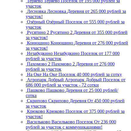
Теряево
Теряево
Поселок
от 195 000 рублей за
участок
Лесновка
Лесновка
Деревня
от 265 000 рублей за
участок!
Озёрный
Озёрный
Поселок
от 555 000 рублей за
участок
Русятино 2
Русятино 2
Деревня
от 355 000 рублей
за участок!
Конюшино
Конюшино
Деревня
от 276 000 рублей
за участок!
Незабудкино
Незабудкино
Поселок
от 177 000
рублей за участок
Пахомово 2
Пахомово 2
Деревня
от 276 000
рублей за участок
На Оке
На Оке
Поселок
40 000 рублей за сотку
Агропарк Добрый
Агропарк Добрый
Поселок
от
686 000 рублей за участок - 72 сотки
Пашково
Пашково
Деревня
от 25 000 рублей/
сотка
Скрипово
Скрипово
Деревня
От 450 000 рублей
за участок
Крюково
Крюково
Поселок
от 375 000 рублей за
участок!
Васильково
Васильково
Поселок
От 236 000
рублей за участок с коммуникациями!