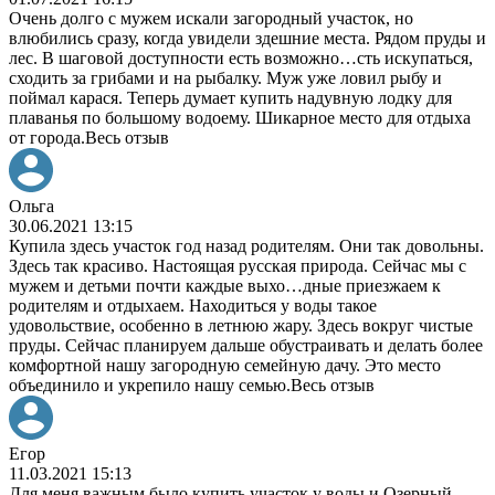
Очень долго с мужем искали загородный участок, но
влюбились сразу, когда увидели здешние места. Рядом пруды и
лес. В шаговой доступности есть возможно
…
сть искупаться,
сходить за грибами и на рыбалку. Муж уже ловил рыбу и
поймал карася. Теперь думает купить надувную лодку для
плаванья по большому водоему. Шикарное место для отдыха
от города.
Весь отзыв
Ольга
30.06.2021 13:15
Купила здесь участок год назад родителям. Они так довольны.
Здесь так красиво. Настоящая русская природа. Сейчас мы с
мужем и детьми почти каждые выхо
…
дные приезжаем к
родителям и отдыхаем. Находиться у воды такое
удовольствие, особенно в летнюю жару. Здесь вокруг чистые
пруды. Сейчас планируем дальше обустраивать и делать более
комфортной нашу загородную семейную дачу. Это место
объединило и укрепило нашу семью.
Весь отзыв
Егор
11.03.2021 15:13
Для меня важным было купить участок у воды и Озерный