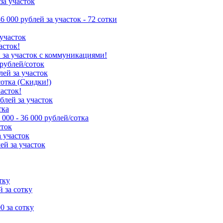
за участок
86 000 рублей за участок - 72 сотки
 участок
асток!
й за участок с коммуникациями!
 рублей/соток
лей за участок
сотка (Скидки!)
часток!
ублей за участок
тка
 000 - 36 000 рублей/сотка
сток
а участок
ей за участок
тку
й за сотку
00 за сотку