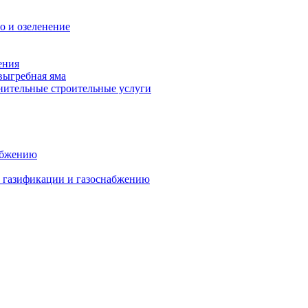
о и озеленение
ения
выгребная яма
ительные строительные услуги
абжению
о газификации и газоснабжению