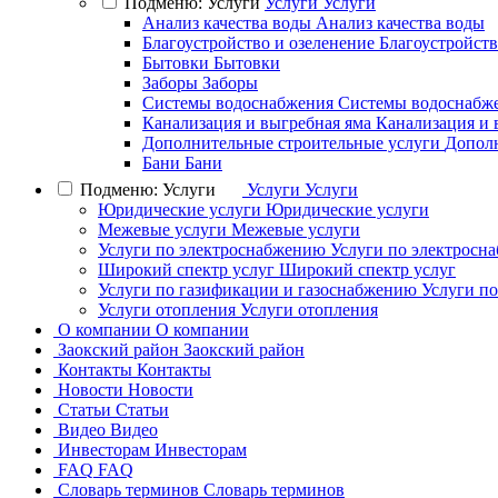
Подменю: Услуги
Услуги
Услуги
Анализ качества воды
Анализ качества воды
Благоустройство и озеленение
Благоустройств
Бытовки
Бытовки
Заборы
Заборы
Системы водоснабжения
Системы водоснабж
Канализация и выгребная яма
Канализация и 
Дополнительные строительные услуги
Дополн
Бани
Бани
Подменю: Услуги
Услуги
Услуги
Юридические услуги
Юридические услуги
Межевые услуги
Межевые услуги
Услуги по электроснабжению
Услуги по электросн
Широкий спектр услуг
Широкий спектр услуг
Услуги по газификации и газоснабжению
Услуги п
Услуги отопления
Услуги отопления
О компании
О компании
Заокский район
Заокский район
Контакты
Контакты
Новости
Новости
Статьи
Статьи
Видео
Видео
Инвесторам
Инвесторам
FAQ
FAQ
Словарь терминов
Словарь терминов