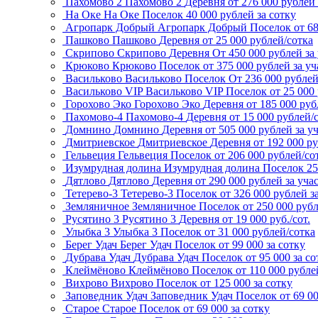
Пахомово 2
Пахомово 2
Деревня
от 276 000 рублей 
На Оке
На Оке
Поселок
40 000 рублей за сотку
Агропарк Добрый
Агропарк Добрый
Поселок
от 6
Пашково
Пашково
Деревня
от 25 000 рублей/сотка
Скрипово
Скрипово
Деревня
От 450 000 рублей за
Крюково
Крюково
Поселок
от 375 000 рублей за уч
Васильково
Васильково
Поселок
От 236 000 рубле
Васильково VIP
Васильково VIP
Поселок
от 25 000
Горохово Эко
Горохово Эко
Деревня
от 185 000 руб
Пахомово-4
Пахомово-4
Деревня
от 15 000 рублей/
Домнино
Домнино
Деревня
от 505 000 рублей за у
Дмитриевское
Дмитриевское
Деревня
от 192 000 р
Гельвеция
Гельвеция
Поселок
от 206 000 рублей/со
Изумрудная долина
Изумрудная долина
Поселок
25
Дятлово
Дятлово
Деревня
от 290 000 рублей за уча
Тетерево-3
Тетерево-3
Поселок
от 326 000 рублей з
Земляничное
Земляничное
Поселок
от 250 000 рубл
Русятино 3
Русятино 3
Деревня
от 19 000 руб./сот.
Улыбка 3
Улыбка 3
Поселок
от 31 000 рублей/сотка
Берег Удач
Берег Удач
Поселок
от 99 000 за сотку
Дубрава Удач
Дубрава Удач
Поселок
от 95 000 за со
Клеймёново
Клеймёново
Поселок
от 110 000 рубле
Вихрово
Вихрово
Поселок
от 125 000 за сотку
Заповедник Удач
Заповедник Удач
Поселок
от 69 0
Старое
Старое
Поселок
от 69 000 за сотку