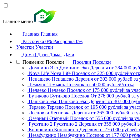
Главное меню
Главная
Главная
Рассрочка 0%
Рассрочка 0%
Участки
Участки
Дома | Дачи
Дома | Дачи
Подменю: Поселки
Поселки
Поселки
Домнино Эко
Домнино Эко
Деревня
от 284 000 руб
Nova Life
Nova Life
Поселок
от 225 000 рублей/сот
Ненашево
Ненашево
Деревня
от 303 000 рублей за 
Темьянь
Темьянь
Поселок
от 50 000 рублей/сотка
Нечаево
Нечаево
Поселок
от 175 000 рублей за уча
Бутиково
Бутиково
Поселок
От 276 000 рублей за у
Пашково Эко
Пашково Эко
Деревня
от 307 000 руб
Теряево
Теряево
Поселок
от 195 000 рублей за учас
Лесновка
Лесновка
Деревня
от 265 000 рублей за у
Озёрный
Озёрный
Поселок
от 555 000 рублей за уч
Русятино 2
Русятино 2
Деревня
от 355 000 рублей з
Конюшино
Конюшино
Деревня
от 276 000 рублей з
Незабудкино
Незабудкино
Поселок
от 177 000 рубл