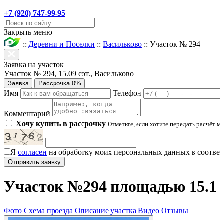
+7 (
920
) 747-99-95
Закрыть меню
::
Деревни и Поселки
::
Васильково
::
Участок № 294
Заявка на участок
Участок № 294, 15.09 сот., Васильково
Заявка
Рассрочка 0%
Имя
Телефон
Комментарий
Хочу купить в рассрочку
Отметьте, если хотите передать расчёт 
Я
согласен
на обработку моих персональных данных в соотве
Участок №294 площадью 15.1 
Фото
Схема проезда
Описание участка
Видео
Отзывы