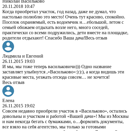
Николай Васильково
20.11.2018 10:47
Когда приобретал участок, год назад, даже не думал, что
настолько полюблю это место! Очень тут красиво, спокойно.
Поселок охраняемый, есть водоемчик н
…
ебольшой, летом с
семьей обожаем отдыхать возле него, много соседей,
практически со всеми подружились, дети вместе на площадке,
родители отдыхают! Спасибо Ваша дача!
Весь отзыв
Людмила и Евгений
26.11.2015 19:03
И мы, мы тоже теперь васильковичи))) Одно название
заставляет улыбнутся ,«Васильково»:):):), а когда видишь эти
красивые места, уезжать отсюда совсем
…
не хочется!
Весь отзыв
Елена
26.11.2015 19:02
Совсем недавно приобрели участок в «Васильково», остались
довольны и участком и работой «Вашей дачи»! Мы из Москвы
и нам некогда бегать с бумажками, о
…
формлять документы,
все взяло на себя агентство, мы только за готовыми