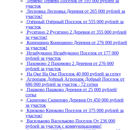
Теряево
Теряево
Поселок
от 195 000 рублей за
участок
Лесновка
Лесновка
Деревня
от 265 000 рублей за
участок!
Озёрный
Озёрный
Поселок
от 555 000 рублей за
участок
Русятино 2
Русятино 2
Деревня
от 355 000 рублей
за участок!
Конюшино
Конюшино
Деревня
от 276 000 рублей
за участок!
Незабудкино
Незабудкино
Поселок
от 177 000
рублей за участок
Пахомово 2
Пахомово 2
Деревня
от 276 000
рублей за участок
На Оке
На Оке
Поселок
40 000 рублей за сотку
Агропарк Добрый
Агропарк Добрый
Поселок
от
686 000 рублей за участок - 72 сотки
Пашково
Пашково
Деревня
от 25 000 рублей/
сотка
Скрипово
Скрипово
Деревня
От 450 000 рублей
за участок
Крюково
Крюково
Поселок
от 375 000 рублей за
участок!
Васильково
Васильково
Поселок
От 236 000
рублей за участок с коммуникациями!