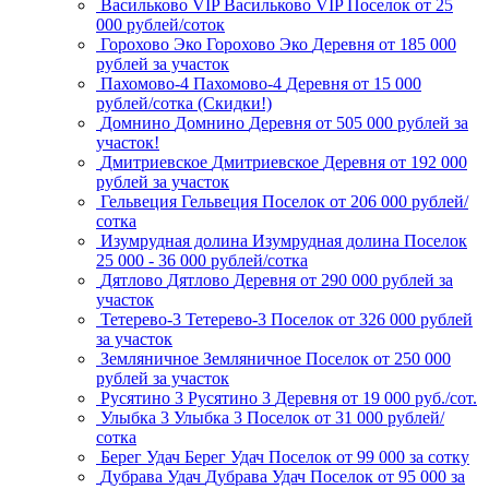
Васильково VIP
Васильково VIP
Поселок
от 25
000 рублей/соток
Горохово Эко
Горохово Эко
Деревня
от 185 000
рублей за участок
Пахомово-4
Пахомово-4
Деревня
от 15 000
рублей/сотка (Скидки!)
Домнино
Домнино
Деревня
от 505 000 рублей за
участок!
Дмитриевское
Дмитриевское
Деревня
от 192 000
рублей за участок
Гельвеция
Гельвеция
Поселок
от 206 000 рублей/
сотка
Изумрудная долина
Изумрудная долина
Поселок
25 000 - 36 000 рублей/сотка
Дятлово
Дятлово
Деревня
от 290 000 рублей за
участок
Тетерево-3
Тетерево-3
Поселок
от 326 000 рублей
за участок
Земляничное
Земляничное
Поселок
от 250 000
рублей за участок
Русятино 3
Русятино 3
Деревня
от 19 000 руб./сот.
Улыбка 3
Улыбка 3
Поселок
от 31 000 рублей/
сотка
Берег Удач
Берег Удач
Поселок
от 99 000 за сотку
Дубрава Удач
Дубрава Удач
Поселок
от 95 000 за