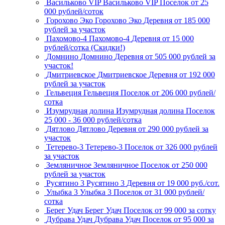
Васильково VIP
Васильково VIP
Поселок
от 25
000 рублей/соток
Горохово Эко
Горохово Эко
Деревня
от 185 000
рублей за участок
Пахомово-4
Пахомово-4
Деревня
от 15 000
рублей/сотка (Скидки!)
Домнино
Домнино
Деревня
от 505 000 рублей за
участок!
Дмитриевское
Дмитриевское
Деревня
от 192 000
рублей за участок
Гельвеция
Гельвеция
Поселок
от 206 000 рублей/
сотка
Изумрудная долина
Изумрудная долина
Поселок
25 000 - 36 000 рублей/сотка
Дятлово
Дятлово
Деревня
от 290 000 рублей за
участок
Тетерево-3
Тетерево-3
Поселок
от 326 000 рублей
за участок
Земляничное
Земляничное
Поселок
от 250 000
рублей за участок
Русятино 3
Русятино 3
Деревня
от 19 000 руб./сот.
Улыбка 3
Улыбка 3
Поселок
от 31 000 рублей/
сотка
Берег Удач
Берег Удач
Поселок
от 99 000 за сотку
Дубрава Удач
Дубрава Удач
Поселок
от 95 000 за