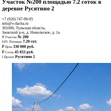
Участок №200 площадью 7.2 соток в
деревне Русятино 2
+7 (920) 747-99-95
info@v-dacha.ru
301000, Тульская область,
Заокский р-н, д. Никольское, д. 1а
#
№ 200
Участок
сот.
7.20 сот.
Площадь
₽
330 000 руб.
Цена
₽
45 833 руб.
Сотка
i
Русятино 2
Проект