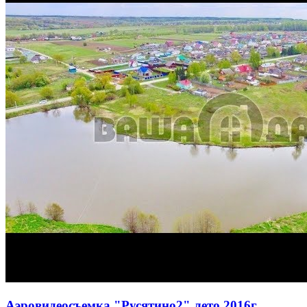
Аэровидеосъемка "Русятино2" лето 2016г