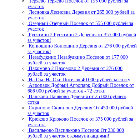
Теряево
Теряево
Поселок
от 195 000 рублей за
участок
Лесновка
Лесновка
Деревня
от 265 000 рублей за
участок!
Озёрный
Озёрный
Поселок
от 555 000 рублей за
участок
Русятино 2
Русятино 2
Деревня
от 355 000 рублей
за участок!
Конюшино
Конюшино
Деревня
от 276 000 рублей
за участок!
Незабудкино
Незабудкино
Поселок
от 177 000
рублей за участок
Пахомово 2
Пахомово 2
Деревня
от 276 000
рублей за участок
На Оке
На Оке
Поселок
40 000 рублей за сотку
Агропарк Добрый
Агропарк Добрый
Поселок
от
686 000 рублей за участок - 72 сотки
Пашково
Пашково
Деревня
от 25 000 рублей/
сотка
Скрипово
Скрипово
Деревня
От 450 000 рублей
за участок
Крюково
Крюково
Поселок
от 375 000 рублей за
участок!
Васильково
Васильково
Поселок
От 236 000
рублей за участок с коммуникациями!