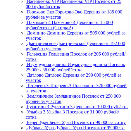
Васильково VIP
Васильково VIP
Поселок
от 25
000 рублей/соток
Горохово Эко
Горохово Эко
Деревня
от 185 000
рублей за участок
Пахомово-4
Пахомово-4
Деревня
от 15 000
рублей/сотка (Скидки!)
Домнино
Домнино
Деревня
от 505 000 рублей за
участок!
Дмитриевское
Дмитриевское
Деревня
от 192 000
рублей за участок
Гельвеция
Гельвеция
Поселок
от 206 000 рублей/
сотка
Изумрудная долина
Изумрудная долина
Поселок
25 000 - 36 000 рублей/сотка
Дятлово
Дятлово
Деревня
от 290 000 рублей за
участок
Тетерево-3
Тетерево-3
Поселок
от 326 000 рублей
за участок
Земляничное
Земляничное
Поселок
от 250 000
рублей за участок
Русятино 3
Русятино 3
Деревня
от 19 000 руб./сот.
Улыбка 3
Улыбка 3
Поселок
от 31 000 рублей/
сотка
Берег Удач
Берег Удач
Поселок
от 99 000 за сотку
Дубрава Удач
Дубрава Удач
Поселок
от 95 000 за