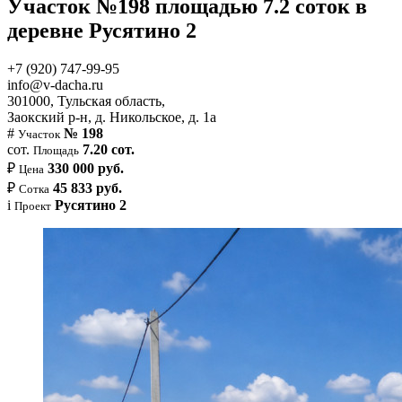
Участок №198 площадью 7.2 соток в
деревне Русятино 2
+7 (920) 747-99-95
info@v-dacha.ru
301000, Тульская область,
Заокский р-н, д. Никольское, д. 1а
#
№ 198
Участок
сот.
7.20 сот.
Площадь
₽
330 000 руб.
Цена
₽
45 833 руб.
Сотка
i
Русятино 2
Проект