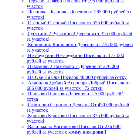
Теряево
Теряево
Поселок
от 195 000 рублей за
участок
Лесновка
Лесновка
Деревня
от 265 000 рублей за
участок!
Озёрный
Озёрный
Поселок
от 555 000 рублей за
участок
Русятино 2
Русятино 2
Деревня
от 355 000 рублей
за участок!
Конюшино
Конюшино
Деревня
от 276 000 рублей
за участок!
Незабудкино
Незабудкино
Поселок
от 177 000
рублей за участок
Пахомово 2
Пахомово 2
Деревня
от 276 000
рублей за участок
На Оке
На Оке
Поселок
40 000 рублей за сотку
Агропарк Добрый
Агропарк Добрый
Поселок
от
686 000 рублей за участок - 72 сотки
Пашково
Пашково
Деревня
от 25 000 рублей/
сотка
Скрипово
Скрипово
Деревня
От 450 000 рублей
за участок
Крюково
Крюково
Поселок
от 375 000 рублей за
участок!
Васильково
Васильково
Поселок
От 236 000
рублей за участок с коммуникациями!