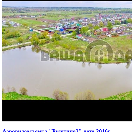
Аэровидеосъемка "Русятино2" лето 2016г