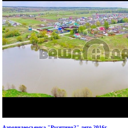
Аэровидеосъемка "Русятино2" лето 2016г