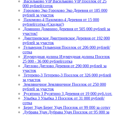
Васильково VIP
Васильково VIP
Поселок
от 25
000 рублей/соток
Горохово Эко
Горохово Эко
Деревня
от 185 000
рублей за участок
Пахомово-4
Пахомово-4
Деревня
от 15 000
рублей/сотка (Скидки!)
Домнино
Домнино
Деревня
от 505 000 рублей за
участок!
Дмитриевское
Дмитриевское
Деревня
от 192 000
рублей за участок
Гельвеция
Гельвеция
Поселок
от 206 000 рублей/
сотка
Изумрудная долина
Изумрудная долина
Поселок
25 000 - 36 000 рублей/сотка
Дятлово
Дятлово
Деревня
от 290 000 рублей за
участок
Тетерево-3
Тетерево-3
Поселок
от 326 000 рублей
за участок
Земляничное
Земляничное
Поселок
от 250 000
рублей за участок
Русятино 3
Русятино 3
Деревня
от 19 000 руб./сот.
Улыбка 3
Улыбка 3
Поселок
от 31 000 рублей/
сотка
Берег Удач
Берег Удач
Поселок
от 99 000 за сотку
Дубрава Удач
Дубрава Удач
Поселок
от 95 000 за