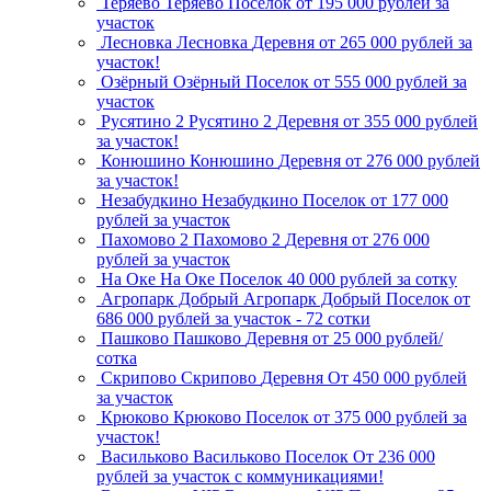
Теряево
Теряево
Поселок
от 195 000 рублей за
участок
Лесновка
Лесновка
Деревня
от 265 000 рублей за
участок!
Озёрный
Озёрный
Поселок
от 555 000 рублей за
участок
Русятино 2
Русятино 2
Деревня
от 355 000 рублей
за участок!
Конюшино
Конюшино
Деревня
от 276 000 рублей
за участок!
Незабудкино
Незабудкино
Поселок
от 177 000
рублей за участок
Пахомово 2
Пахомово 2
Деревня
от 276 000
рублей за участок
На Оке
На Оке
Поселок
40 000 рублей за сотку
Агропарк Добрый
Агропарк Добрый
Поселок
от
686 000 рублей за участок - 72 сотки
Пашково
Пашково
Деревня
от 25 000 рублей/
сотка
Скрипово
Скрипово
Деревня
От 450 000 рублей
за участок
Крюково
Крюково
Поселок
от 375 000 рублей за
участок!
Васильково
Васильково
Поселок
От 236 000
рублей за участок с коммуникациями!