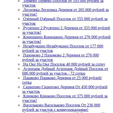
Теряево
Теряево
Поселок
от 195 000 рублей за
участок
Лесновка
Лесновка
Деревня
от 265 000 рублей за
участок!
Озёрный
Озёрный
Поселок
от 555 000 рублей за
участок
Русятино 2
Русятино 2
Деревня
от 355 000 рублей
за участок!
Конюшино
Конюшино
Деревня
от 276 000 рублей
за участок!
Незабудкино
Незабудкино
Поселок
от 177 000
рублей за участок
Пахомово 2
Пахомово 2
Деревня
от 276 000
рублей за участок
На Оке
На Оке
Поселок
40 000 рублей за сотку
Агропарк Добрый
Агропарк Добрый
Поселок
от
686 000 рублей за участок - 72 сотки
Пашково
Пашково
Деревня
от 25 000 рублей/
сотка
Скрипово
Скрипово
Деревня
От 450 000 рублей
за участок
Крюково
Крюково
Поселок
от 375 000 рублей за
участок!
Васильково
Васильково
Поселок
От 236 000
рублей за участок с коммуникациями!