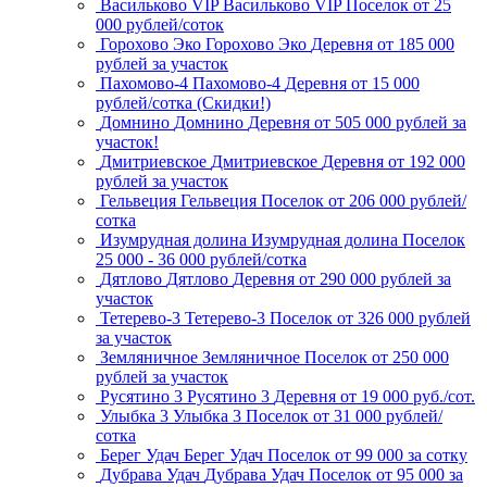
Васильково VIP
Васильково VIP
Поселок
от 25
000 рублей/соток
Горохово Эко
Горохово Эко
Деревня
от 185 000
рублей за участок
Пахомово-4
Пахомово-4
Деревня
от 15 000
рублей/сотка (Скидки!)
Домнино
Домнино
Деревня
от 505 000 рублей за
участок!
Дмитриевское
Дмитриевское
Деревня
от 192 000
рублей за участок
Гельвеция
Гельвеция
Поселок
от 206 000 рублей/
сотка
Изумрудная долина
Изумрудная долина
Поселок
25 000 - 36 000 рублей/сотка
Дятлово
Дятлово
Деревня
от 290 000 рублей за
участок
Тетерево-3
Тетерево-3
Поселок
от 326 000 рублей
за участок
Земляничное
Земляничное
Поселок
от 250 000
рублей за участок
Русятино 3
Русятино 3
Деревня
от 19 000 руб./сот.
Улыбка 3
Улыбка 3
Поселок
от 31 000 рублей/
сотка
Берег Удач
Берег Удач
Поселок
от 99 000 за сотку
Дубрава Удач
Дубрава Удач
Поселок
от 95 000 за