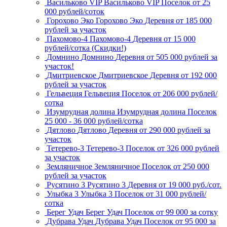
Васильково VIP
Васильково VIP
Поселок
от 25
000 рублей/соток
Горохово Эко
Горохово Эко
Деревня
от 185 000
рублей за участок
Пахомово-4
Пахомово-4
Деревня
от 15 000
рублей/сотка (Скидки!)
Домнино
Домнино
Деревня
от 505 000 рублей за
участок!
Дмитриевское
Дмитриевское
Деревня
от 192 000
рублей за участок
Гельвеция
Гельвеция
Поселок
от 206 000 рублей/
сотка
Изумрудная долина
Изумрудная долина
Поселок
25 000 - 36 000 рублей/сотка
Дятлово
Дятлово
Деревня
от 290 000 рублей за
участок
Тетерево-3
Тетерево-3
Поселок
от 326 000 рублей
за участок
Земляничное
Земляничное
Поселок
от 250 000
рублей за участок
Русятино 3
Русятино 3
Деревня
от 19 000 руб./сот.
Улыбка 3
Улыбка 3
Поселок
от 31 000 рублей/
сотка
Берег Удач
Берег Удач
Поселок
от 99 000 за сотку
Дубрава Удач
Дубрава Удач
Поселок
от 95 000 за