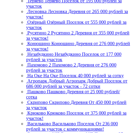
Теряево
Теряево
Поселок
от 195 000 рублей за
участок
Лесновка
Лесновка
Деревня
от 265 000 рублей за
участок!
Озёрный
Озёрный
Поселок
от 555 000 рублей за
участок
Русятино 2
Русятино 2
Деревня
от 355 000 рублей
за участок!
Конюшино
Конюшино
Деревня
от 276 000 рублей
за участок!
Незабудкино
Незабудкино
Поселок
от 177 000
рублей за участок
Пахомово 2
Пахомово 2
Деревня
от 276 000
рублей за участок
На Оке
На Оке
Поселок
40 000 рублей за сотку
Агропарк Добрый
Агропарк Добрый
Поселок
от
686 000 рублей за участок - 72 сотки
Пашково
Пашково
Деревня
от 25 000 рублей/
сотка
Скрипово
Скрипово
Деревня
От 450 000 рублей
за участок
Крюково
Крюково
Поселок
от 375 000 рублей за
участок!
Васильково
Васильково
Поселок
От 236 000
рублей за участок с коммуникациями!