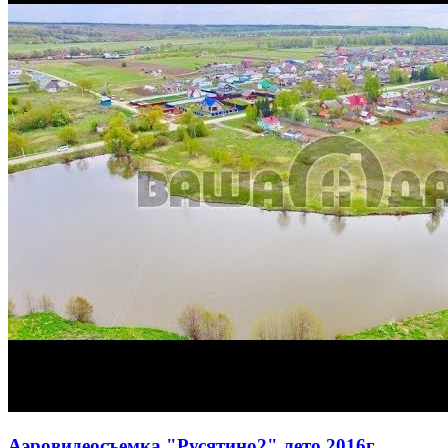
Аэровидеосъемка "Русятино2" лето 2016г