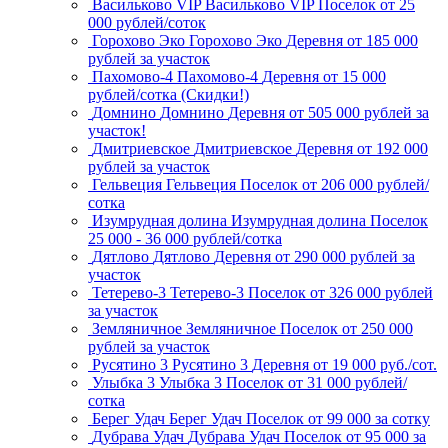
Васильково VIP
Васильково VIP
Поселок
от 25
000 рублей/соток
Горохово Эко
Горохово Эко
Деревня
от 185 000
рублей за участок
Пахомово-4
Пахомово-4
Деревня
от 15 000
рублей/сотка (Скидки!)
Домнино
Домнино
Деревня
от 505 000 рублей за
участок!
Дмитриевское
Дмитриевское
Деревня
от 192 000
рублей за участок
Гельвеция
Гельвеция
Поселок
от 206 000 рублей/
сотка
Изумрудная долина
Изумрудная долина
Поселок
25 000 - 36 000 рублей/сотка
Дятлово
Дятлово
Деревня
от 290 000 рублей за
участок
Тетерево-3
Тетерево-3
Поселок
от 326 000 рублей
за участок
Земляничное
Земляничное
Поселок
от 250 000
рублей за участок
Русятино 3
Русятино 3
Деревня
от 19 000 руб./сот.
Улыбка 3
Улыбка 3
Поселок
от 31 000 рублей/
сотка
Берег Удач
Берег Удач
Поселок
от 99 000 за сотку
Дубрава Удач
Дубрава Удач
Поселок
от 95 000 за