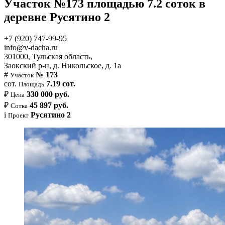
Участок №173 площадью 7.2 соток в
деревне Русятино 2
+7 (920) 747-99-95
info@v-dacha.ru
301000, Тульская область,
Заокский р-н, д. Никольское, д. 1а
#
№ 173
Участок
сот.
7.19 сот.
Площадь
₽
330 000 руб.
Цена
₽
45 897 руб.
Сотка
i
Русятино 2
Проект