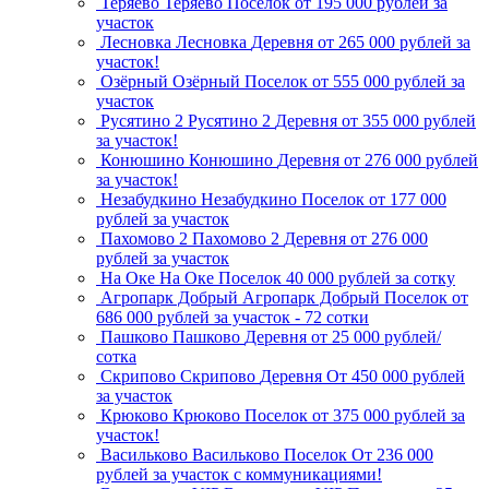
Теряево
Теряево
Поселок
от 195 000 рублей за
участок
Лесновка
Лесновка
Деревня
от 265 000 рублей за
участок!
Озёрный
Озёрный
Поселок
от 555 000 рублей за
участок
Русятино 2
Русятино 2
Деревня
от 355 000 рублей
за участок!
Конюшино
Конюшино
Деревня
от 276 000 рублей
за участок!
Незабудкино
Незабудкино
Поселок
от 177 000
рублей за участок
Пахомово 2
Пахомово 2
Деревня
от 276 000
рублей за участок
На Оке
На Оке
Поселок
40 000 рублей за сотку
Агропарк Добрый
Агропарк Добрый
Поселок
от
686 000 рублей за участок - 72 сотки
Пашково
Пашково
Деревня
от 25 000 рублей/
сотка
Скрипово
Скрипово
Деревня
От 450 000 рублей
за участок
Крюково
Крюково
Поселок
от 375 000 рублей за
участок!
Васильково
Васильково
Поселок
От 236 000
рублей за участок с коммуникациями!