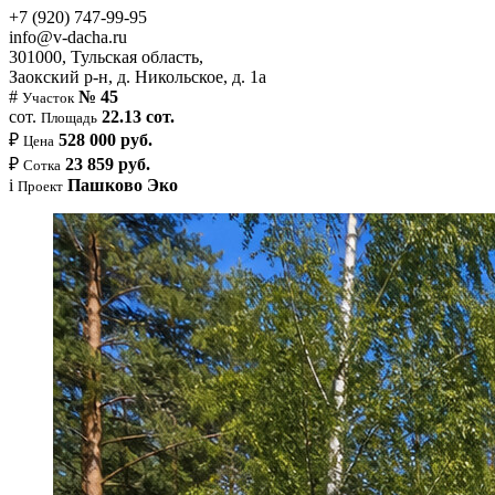
+7 (920) 747-99-95
info@v-dacha.ru
301000, Тульская область,
Заокский р-н, д. Никольское, д. 1а
#
№ 45
Участок
сот.
22.13 сот.
Площадь
₽
528 000 руб.
Цена
₽
23 859 руб.
Сотка
i
Пашково Эко
Проект