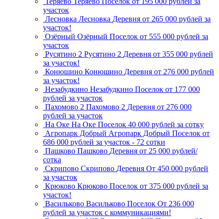
Теряево
Теряево
Поселок
от 195 000 рублей за
участок
Лесновка
Лесновка
Деревня
от 265 000 рублей за
участок!
Озёрный
Озёрный
Поселок
от 555 000 рублей за
участок
Русятино 2
Русятино 2
Деревня
от 355 000 рублей
за участок!
Конюшино
Конюшино
Деревня
от 276 000 рублей
за участок!
Незабудкино
Незабудкино
Поселок
от 177 000
рублей за участок
Пахомово 2
Пахомово 2
Деревня
от 276 000
рублей за участок
На Оке
На Оке
Поселок
40 000 рублей за сотку
Агропарк Добрый
Агропарк Добрый
Поселок
от
686 000 рублей за участок - 72 сотки
Пашково
Пашково
Деревня
от 25 000 рублей/
сотка
Скрипово
Скрипово
Деревня
От 450 000 рублей
за участок
Крюково
Крюково
Поселок
от 375 000 рублей за
участок!
Васильково
Васильково
Поселок
От 236 000
рублей за участок с коммуникациями!