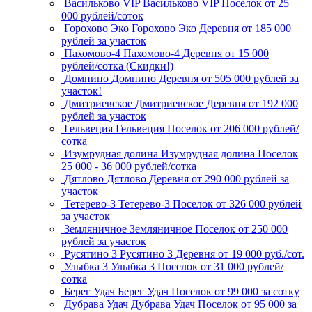
Васильково VIP
Васильково VIP
Поселок
от 25
000 рублей/соток
Горохово Эко
Горохово Эко
Деревня
от 185 000
рублей за участок
Пахомово-4
Пахомово-4
Деревня
от 15 000
рублей/сотка (Скидки!)
Домнино
Домнино
Деревня
от 505 000 рублей за
участок!
Дмитриевское
Дмитриевское
Деревня
от 192 000
рублей за участок
Гельвеция
Гельвеция
Поселок
от 206 000 рублей/
сотка
Изумрудная долина
Изумрудная долина
Поселок
25 000 - 36 000 рублей/сотка
Дятлово
Дятлово
Деревня
от 290 000 рублей за
участок
Тетерево-3
Тетерево-3
Поселок
от 326 000 рублей
за участок
Земляничное
Земляничное
Поселок
от 250 000
рублей за участок
Русятино 3
Русятино 3
Деревня
от 19 000 руб./сот.
Улыбка 3
Улыбка 3
Поселок
от 31 000 рублей/
сотка
Берег Удач
Берег Удач
Поселок
от 99 000 за сотку
Дубрава Удач
Дубрава Удач
Поселок
от 95 000 за