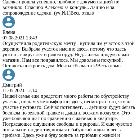
Сделка прошла успешно, проблем с документацией не
возникло. Спасибо Алексею за консуль
…
тацию и за
сопровождение сделки. (уч.№1)
Весь отзыв
Елена
07.08.2021 23:43
Осуществила родительскую мечту - купила им участок в этой
деревне. Выбрала участок именно здесь, потому что здесь
уютно - вокруг лес и рядом пруд. Нед
…
алеко продуктовый
магазин. Нам все понравилось. Мы довольны покупкой.
Осталось построить дом. Мечты сбываются!
Весь отзыв
Дмитрий
11.05.2021 12:14
Нашей семье еще предстоит много работы по обустройству
участка, но нам уже комфортно здесь, несмотря на то, что на
участке пустовато. Сейчас потеплеет
…
, детишки будут бегать
босиком по зеленой травке и дышать всежим воздухом. Это
уже большой шаг по сравнению с жизнью в квартире.
Потрясающее ощущение свободы и природы. И еще чувство
ностальгии по детству, когда я с бабушкой ходил в лес за
грибами. Здесь уже я буду ходить за грибами с женой и