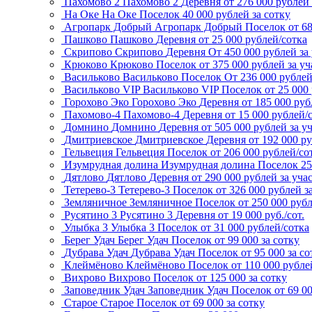
Пахомово 2
Пахомово 2
Деревня
от 276 000 рублей 
На Оке
На Оке
Поселок
40 000 рублей за сотку
Агропарк Добрый
Агропарк Добрый
Поселок
от 6
Пашково
Пашково
Деревня
от 25 000 рублей/сотка
Скрипово
Скрипово
Деревня
От 450 000 рублей за
Крюково
Крюково
Поселок
от 375 000 рублей за уч
Васильково
Васильково
Поселок
От 236 000 рубле
Васильково VIP
Васильково VIP
Поселок
от 25 000
Горохово Эко
Горохово Эко
Деревня
от 185 000 руб
Пахомово-4
Пахомово-4
Деревня
от 15 000 рублей/
Домнино
Домнино
Деревня
от 505 000 рублей за у
Дмитриевское
Дмитриевское
Деревня
от 192 000 р
Гельвеция
Гельвеция
Поселок
от 206 000 рублей/со
Изумрудная долина
Изумрудная долина
Поселок
25
Дятлово
Дятлово
Деревня
от 290 000 рублей за уча
Тетерево-3
Тетерево-3
Поселок
от 326 000 рублей з
Земляничное
Земляничное
Поселок
от 250 000 рубл
Русятино 3
Русятино 3
Деревня
от 19 000 руб./сот.
Улыбка 3
Улыбка 3
Поселок
от 31 000 рублей/сотка
Берег Удач
Берег Удач
Поселок
от 99 000 за сотку
Дубрава Удач
Дубрава Удач
Поселок
от 95 000 за со
Клеймёново
Клеймёново
Поселок
от 110 000 рубле
Вихрово
Вихрово
Поселок
от 125 000 за сотку
Заповедник Удач
Заповедник Удач
Поселок
от 69 0
Старое
Старое
Поселок
от 69 000 за сотку