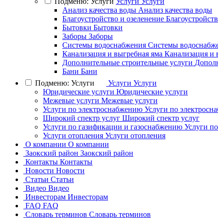
Подменю: Услуги
Услуги
Услуги
Анализ качества воды
Анализ качества воды
Благоустройство и озеленение
Благоустройств
Бытовки
Бытовки
Заборы
Заборы
Системы водоснабжения
Системы водоснабж
Канализация и выгребная яма
Канализация и 
Дополнительные строительные услуги
Дополн
Бани
Бани
Подменю: Услуги
Услуги
Услуги
Юридические услуги
Юридические услуги
Межевые услуги
Межевые услуги
Услуги по электроснабжению
Услуги по электросн
Широкий спектр услуг
Широкий спектр услуг
Услуги по газификации и газоснабжению
Услуги п
Услуги отопления
Услуги отопления
О компании
О компании
Заокский район
Заокский район
Контакты
Контакты
Новости
Новости
Статьи
Статьи
Видео
Видео
Инвесторам
Инвесторам
FAQ
FAQ
Словарь терминов
Словарь терминов