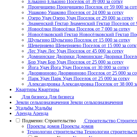
Елькино
Елькино
Поселок
от 39 000 за сотку
Прончищево
Прончищево
Поселок
от 59 000 за со
Ушаково
Ушаково
Поселок
от 24 000 за сотку
Озеро Удач
Озеро Удач
Поселок
от 29 000 за сотку
Знаменский Гектар
Знаменский Гектар
Поселок
от 
Новосёлки
Новосёлки
Поселок
от 7 000 за сотку
Новосёлковский Гектар
Новосёлковский Гектар
По
Шульгино
Шульгино
Поселок
от 15 000 за сотку
Шеверняево
Шеверняево
Поселок
от 15 000 за сотк
Лес Удач
Лес Удач
Поселок
от 45 000 за сотку
Домнинские Дворики
Домнинские Дворики
Посел
Бор Удач
Бор Удач
Поселок
от 25 000 за сотку
Йога Удач
Йога Удач
Поселок
от 30 000 за сотку
Дворяниново
Дворяниново
Поселок
от 25 000 за с
Парк Удач
Парк Удач
Поселок
от 25 000 за сотку
Александровка
Александровка
Поселок
от 38 000 з
Квартиры
Квартиры
Для бизнеса
Для бизнеса
Земли сельхозназначения
Земли сельхозназначения
Усадьбы
Усадьбы
Аренда
Аренда
Подменю: Строительство
Строительство
Строител
Проекты домов
Проекты домов
Технологии строительства
Технологии строительст