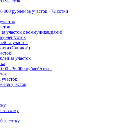
за участок
86 000 рублей за участок - 72 сотки
 участок
асток!
й за участок с коммуникациями!
 рублей/соток
лей за участок
сотка (Скидки!)
часток!
ублей за участок
тка
 000 - 36 000 рублей/сотка
сток
а участок
ей за участок
тку
й за сотку
00 за сотку