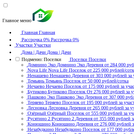
Главное меню
Главная
Главная
Рассрочка 0%
Рассрочка 0%
Участки
Участки
Дома | Дачи
Дома | Дачи
Подменю: Поселки
Поселки
Поселки
Домнино Эко
Домнино Эко
Деревня
от 284 000 руб
Nova Life
Nova Life
Поселок
от 225 000 рублей/сот
Ненашево
Ненашево
Деревня
от 303 000 рублей за 
Темьянь
Темьянь
Поселок
от 50 000 рублей/сотка
Нечаево
Нечаево
Поселок
от 175 000 рублей за уча
Бутиково
Бутиково
Поселок
От 276 000 рублей за у
Пашково Эко
Пашково Эко
Деревня
от 307 000 руб
Теряево
Теряево
Поселок
от 195 000 рублей за учас
Лесновка
Лесновка
Деревня
от 265 000 рублей за у
Озёрный
Озёрный
Поселок
от 555 000 рублей за уч
Русятино 2
Русятино 2
Деревня
от 355 000 рублей з
Конюшино
Конюшино
Деревня
от 276 000 рублей з
Незабудкино
Незабудкино
Поселок
от 177 000 рубл