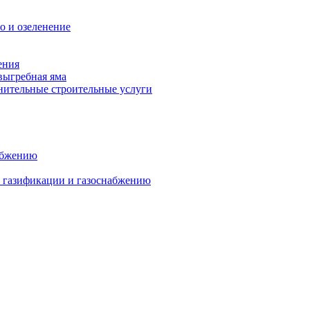
о и озеленение
ения
выгребная яма
ительные строительные услуги
абжению
о газификации и газоснабжению