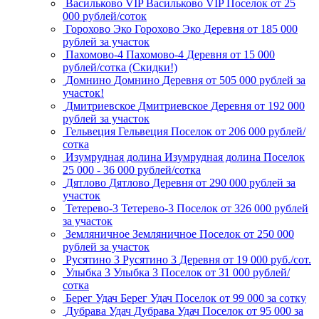
Васильково VIP
Васильково VIP
Поселок
от 25
000 рублей/соток
Горохово Эко
Горохово Эко
Деревня
от 185 000
рублей за участок
Пахомово-4
Пахомово-4
Деревня
от 15 000
рублей/сотка (Скидки!)
Домнино
Домнино
Деревня
от 505 000 рублей за
участок!
Дмитриевское
Дмитриевское
Деревня
от 192 000
рублей за участок
Гельвеция
Гельвеция
Поселок
от 206 000 рублей/
сотка
Изумрудная долина
Изумрудная долина
Поселок
25 000 - 36 000 рублей/сотка
Дятлово
Дятлово
Деревня
от 290 000 рублей за
участок
Тетерево-3
Тетерево-3
Поселок
от 326 000 рублей
за участок
Земляничное
Земляничное
Поселок
от 250 000
рублей за участок
Русятино 3
Русятино 3
Деревня
от 19 000 руб./сот.
Улыбка 3
Улыбка 3
Поселок
от 31 000 рублей/
сотка
Берег Удач
Берег Удач
Поселок
от 99 000 за сотку
Дубрава Удач
Дубрава Удач
Поселок
от 95 000 за