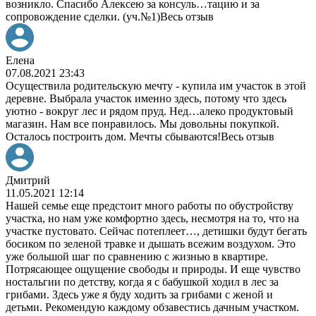
возникло. Спасибо Алексею за консуль
…
тацию и за
сопровождение сделки. (уч.№1)
Весь отзыв
Елена
07.08.2021 23:43
Осуществила родительскую мечту - купила им участок в этой
деревне. Выбрала участок именно здесь, потому что здесь
уютно - вокруг лес и рядом пруд. Нед
…
алеко продуктовый
магазин. Нам все понравилось. Мы довольны покупкой.
Осталось построить дом. Мечты сбываются!
Весь отзыв
Дмитрий
11.05.2021 12:14
Нашей семье еще предстоит много работы по обустройству
участка, но нам уже комфортно здесь, несмотря на то, что на
участке пустовато. Сейчас потеплеет
…
, детишки будут бегать
босиком по зеленой травке и дышать всежим воздухом. Это
уже большой шаг по сравнению с жизнью в квартире.
Потрясающее ощущение свободы и природы. И еще чувство
ностальгии по детству, когда я с бабушкой ходил в лес за
грибами. Здесь уже я буду ходить за грибами с женой и
детьми. Рекомендую каждому обзавестись дачным участком.