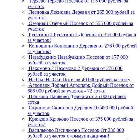
Теряево
Теряево
Поселок
от 195 000 рублей за
участок
Лесновка
Лесновка
Деревня
от 265 000 рублей за
участок!
Озёрный
Озёрный
Поселок
от 555 000 рублей за
участок
Русятино 2
Русятино 2
Деревня
от 355 000 рублей
за участок!
Конюшино
Конюшино
Деревня
от 276 000 рублей
за участок!
Незабудкино
Незабудкино
Поселок
от 177 000
рублей за участок
Пахомово 2
Пахомово 2
Деревня
от 276 000
рублей за участок
На Оке
На Оке
Поселок
40 000 рублей за сотку
Агропарк Добрый
Агропарк Добрый
Поселок
от
686 000 рублей за участок - 72 сотки
Пашково
Пашково
Деревня
от 25 000 рублей/
сотка
Скрипово
Скрипово
Деревня
От 450 000 рублей
за участок
Крюково
Крюково
Поселок
от 375 000 рублей за
участок!
Васильково
Васильково
Поселок
От 236 000
рублей за участок с коммуникациями!