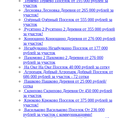
Теряево
Теряево
Поселок
от 195 000 рублей за
участок
Лесновка
Лесновка
Деревня
от 265 000 рублей за
участок!
Озёрный
Озёрный
Поселок
от 555 000 рублей за
участок
Русятино 2
Русятино 2
Деревня
от 355 000 рублей
за участок!
Конюшино
Конюшино
Деревня
от 276 000 рублей
за участок!
Незабудкино
Незабудкино
Поселок
от 177 000
рублей за участок
Пахомово 2
Пахомово 2
Деревня
от 276 000
рублей за участок
На Оке
На Оке
Поселок
40 000 рублей за сотку
Агропарк Добрый
Агропарк Добрый
Поселок
от
686 000 рублей за участок - 72 сотки
Пашково
Пашково
Деревня
от 25 000 рублей/
сотка
Скрипово
Скрипово
Деревня
От 450 000 рублей
за участок
Крюково
Крюково
Поселок
от 375 000 рублей за
участок!
Васильково
Васильково
Поселок
От 236 000
рублей за участок с коммуникациями!