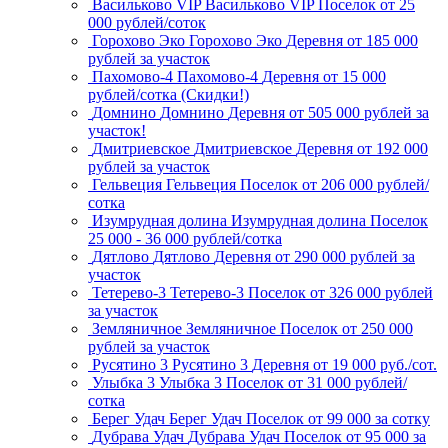
Васильково VIP
Васильково VIP
Поселок
от 25
000 рублей/соток
Горохово Эко
Горохово Эко
Деревня
от 185 000
рублей за участок
Пахомово-4
Пахомово-4
Деревня
от 15 000
рублей/сотка (Скидки!)
Домнино
Домнино
Деревня
от 505 000 рублей за
участок!
Дмитриевское
Дмитриевское
Деревня
от 192 000
рублей за участок
Гельвеция
Гельвеция
Поселок
от 206 000 рублей/
сотка
Изумрудная долина
Изумрудная долина
Поселок
25 000 - 36 000 рублей/сотка
Дятлово
Дятлово
Деревня
от 290 000 рублей за
участок
Тетерево-3
Тетерево-3
Поселок
от 326 000 рублей
за участок
Земляничное
Земляничное
Поселок
от 250 000
рублей за участок
Русятино 3
Русятино 3
Деревня
от 19 000 руб./сот.
Улыбка 3
Улыбка 3
Поселок
от 31 000 рублей/
сотка
Берег Удач
Берег Удач
Поселок
от 99 000 за сотку
Дубрава Удач
Дубрава Удач
Поселок
от 95 000 за