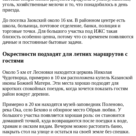
уголь, хозяйственные мелочи и то, что понадобилось в день
приезда.
До поселка Заокский около 16 км. В районном центре есть
школа, больница, почтовое отделение, банки, полиция и
торговые точки. Для большого участка под ИЖС такая
близость особенно ценна, потому что со временем появляются
дачные и постоянные бытовые задачи.
Окрестности подходят для летних маршрутов с
гостями
Около 5 км от Лесновки находится церковь Николая
Чудотворца, примерно в 10 км расположена купель Казанской
иконы Божией Матери. Эти места хорошо подходят для
коротких спокойных поездок, когда хочется показать гостям
район вокруг деревни.
Примерно в 20 км находятся музей-заповедник Поленово,
река Ока, село Бехово и обзорное место Обрыв любви. У
большого участка появляется хорошая роль: он становится
домашней точкой, куда возвращаются после поездки к воде,
храмам и окским видам. Вечером можно растопить баню,
накрыть стол на улице и остаться на своей земле без спешки.