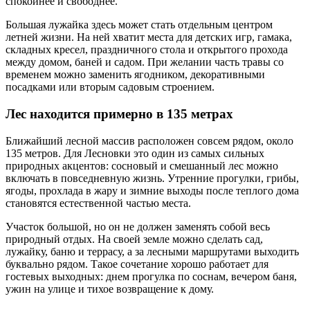
спокойнее и свободнее.
Большая лужайка здесь может стать отдельным центром
летней жизни. На ней хватит места для детских игр, гамака,
складных кресел, праздничного стола и открытого прохода
между домом, баней и садом. При желании часть травы со
временем можно заменить ягодником, декоративными
посадками или вторым садовым строением.
Лес находится примерно в 135 метрах
Ближайший лесной массив расположен совсем рядом, около
135 метров. Для Лесновки это один из самых сильных
природных акцентов: сосновый и смешанный лес можно
включать в повседневную жизнь. Утренние прогулки, грибы,
ягоды, прохлада в жару и зимние выходы после теплого дома
становятся естественной частью места.
Участок большой, но он не должен заменять собой весь
природный отдых. На своей земле можно сделать сад,
лужайку, баню и террасу, а за лесными маршрутами выходить
буквально рядом. Такое сочетание хорошо работает для
гостевых выходных: днем прогулка по соснам, вечером баня,
ужин на улице и тихое возвращение к дому.