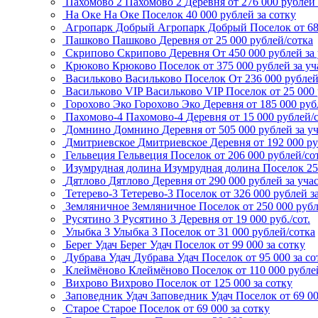
Пахомово 2
Пахомово 2
Деревня
от 276 000 рублей 
На Оке
На Оке
Поселок
40 000 рублей за сотку
Агропарк Добрый
Агропарк Добрый
Поселок
от 6
Пашково
Пашково
Деревня
от 25 000 рублей/сотка
Скрипово
Скрипово
Деревня
От 450 000 рублей за
Крюково
Крюково
Поселок
от 375 000 рублей за уч
Васильково
Васильково
Поселок
От 236 000 рубле
Васильково VIP
Васильково VIP
Поселок
от 25 000
Горохово Эко
Горохово Эко
Деревня
от 185 000 руб
Пахомово-4
Пахомово-4
Деревня
от 15 000 рублей/
Домнино
Домнино
Деревня
от 505 000 рублей за у
Дмитриевское
Дмитриевское
Деревня
от 192 000 р
Гельвеция
Гельвеция
Поселок
от 206 000 рублей/со
Изумрудная долина
Изумрудная долина
Поселок
25
Дятлово
Дятлово
Деревня
от 290 000 рублей за уча
Тетерево-3
Тетерево-3
Поселок
от 326 000 рублей з
Земляничное
Земляничное
Поселок
от 250 000 рубл
Русятино 3
Русятино 3
Деревня
от 19 000 руб./сот.
Улыбка 3
Улыбка 3
Поселок
от 31 000 рублей/сотка
Берег Удач
Берег Удач
Поселок
от 99 000 за сотку
Дубрава Удач
Дубрава Удач
Поселок
от 95 000 за со
Клеймёново
Клеймёново
Поселок
от 110 000 рубле
Вихрово
Вихрово
Поселок
от 125 000 за сотку
Заповедник Удач
Заповедник Удач
Поселок
от 69 0
Старое
Старое
Поселок
от 69 000 за сотку