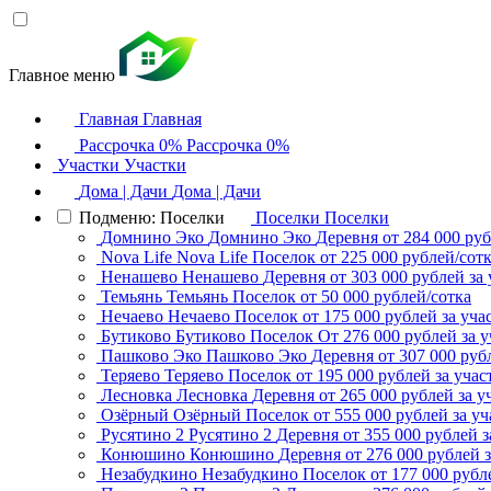
Главное меню
Главная
Главная
Рассрочка 0%
Рассрочка 0%
Участки
Участки
Дома | Дачи
Дома | Дачи
Подменю: Поселки
Поселки
Поселки
Домнино Эко
Домнино Эко
Деревня
от 284 000 руб
Nova Life
Nova Life
Поселок
от 225 000 рублей/сот
Ненашево
Ненашево
Деревня
от 303 000 рублей за 
Темьянь
Темьянь
Поселок
от 50 000 рублей/сотка
Нечаево
Нечаево
Поселок
от 175 000 рублей за уча
Бутиково
Бутиково
Поселок
От 276 000 рублей за у
Пашково Эко
Пашково Эко
Деревня
от 307 000 руб
Теряево
Теряево
Поселок
от 195 000 рублей за учас
Лесновка
Лесновка
Деревня
от 265 000 рублей за у
Озёрный
Озёрный
Поселок
от 555 000 рублей за уч
Русятино 2
Русятино 2
Деревня
от 355 000 рублей з
Конюшино
Конюшино
Деревня
от 276 000 рублей з
Незабудкино
Незабудкино
Поселок
от 177 000 рубл