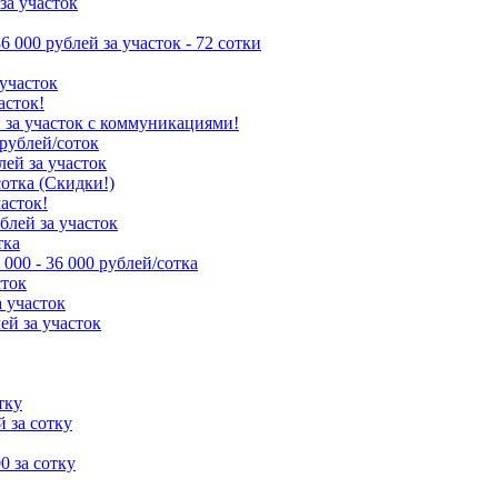
за участок
86 000 рублей за участок - 72 сотки
 участок
асток!
й за участок с коммуникациями!
 рублей/соток
лей за участок
сотка (Скидки!)
часток!
ублей за участок
тка
 000 - 36 000 рублей/сотка
сток
а участок
ей за участок
тку
й за сотку
00 за сотку