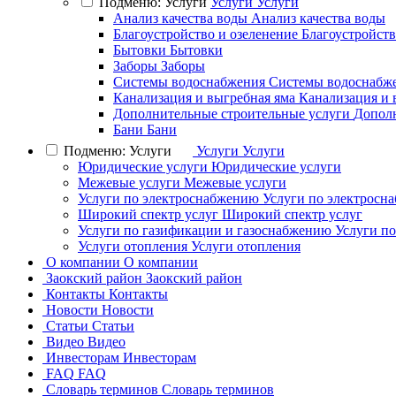
Подменю: Услуги
Услуги
Услуги
Анализ качества воды
Анализ качества воды
Благоустройство и озеленение
Благоустройств
Бытовки
Бытовки
Заборы
Заборы
Системы водоснабжения
Системы водоснабж
Канализация и выгребная яма
Канализация и 
Дополнительные строительные услуги
Дополн
Бани
Бани
Подменю: Услуги
Услуги
Услуги
Юридические услуги
Юридические услуги
Межевые услуги
Межевые услуги
Услуги по электроснабжению
Услуги по электросн
Широкий спектр услуг
Широкий спектр услуг
Услуги по газификации и газоснабжению
Услуги п
Услуги отопления
Услуги отопления
О компании
О компании
Заокский район
Заокский район
Контакты
Контакты
Новости
Новости
Статьи
Статьи
Видео
Видео
Инвесторам
Инвесторам
FAQ
FAQ
Словарь терминов
Словарь терминов