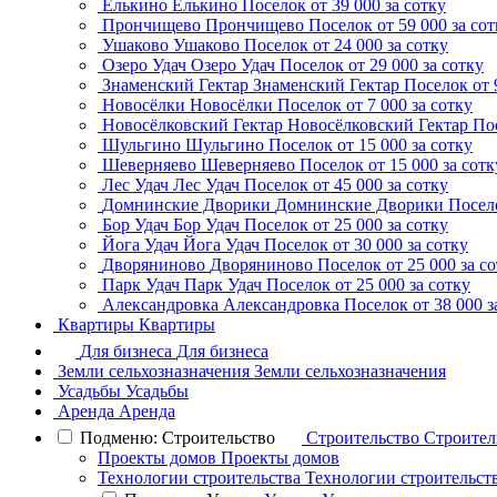
Елькино
Елькино
Поселок
от 39 000 за сотку
Прончищево
Прончищево
Поселок
от 59 000 за со
Ушаково
Ушаково
Поселок
от 24 000 за сотку
Озеро Удач
Озеро Удач
Поселок
от 29 000 за сотку
Знаменский Гектар
Знаменский Гектар
Поселок
от 
Новосёлки
Новосёлки
Поселок
от 7 000 за сотку
Новосёлковский Гектар
Новосёлковский Гектар
По
Шульгино
Шульгино
Поселок
от 15 000 за сотку
Шеверняево
Шеверняево
Поселок
от 15 000 за сотк
Лес Удач
Лес Удач
Поселок
от 45 000 за сотку
Домнинские Дворики
Домнинские Дворики
Посел
Бор Удач
Бор Удач
Поселок
от 25 000 за сотку
Йога Удач
Йога Удач
Поселок
от 30 000 за сотку
Дворяниново
Дворяниново
Поселок
от 25 000 за с
Парк Удач
Парк Удач
Поселок
от 25 000 за сотку
Александровка
Александровка
Поселок
от 38 000 з
Квартиры
Квартиры
Для бизнеса
Для бизнеса
Земли сельхозназначения
Земли сельхозназначения
Усадьбы
Усадьбы
Аренда
Аренда
Подменю: Строительство
Строительство
Строител
Проекты домов
Проекты домов
Технологии строительства
Технологии строительст