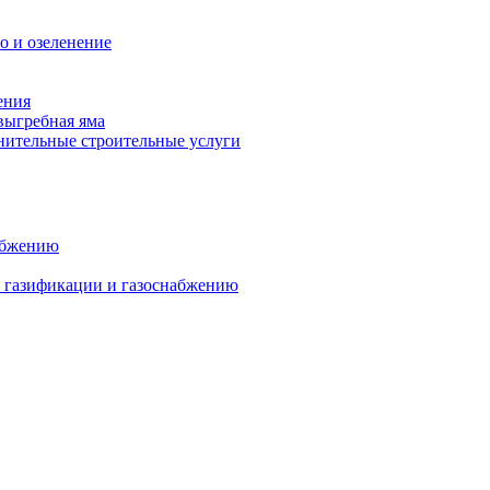
о и озеленение
ения
выгребная яма
ительные строительные услуги
абжению
о газификации и газоснабжению