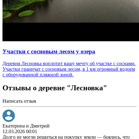
Участки с сосновым лесом у озера
Деревня Лесновка воплотит вашу мечту об участке с соснами.
Участки граничат с сосновым лесом, в 1 км огромный водоем
с оборудованной пляжной зоной.
Отзывы о деревне "Лесновка"
Написать отзыв
Екатерина и Дмитрий
12.03.2026 00:01
Долго не могли решиться на покупку земли — боялись, что