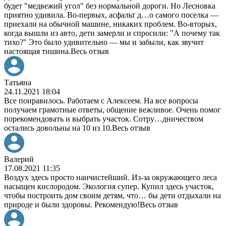
будет "медвежий угол" без нормальной дороги. Но Лесновка
приятно удивила. Во-первых, асфальт д
…
о самого поселка —
приехали на обычной машине, никаких проблем. Во-вторых,
когда вышли из авто, дети замерли и спросили: "А почему так
тихо?" Это было удивительно — мы и забыли, как звучит
настоящая тишина.
Весь отзыв
Татьяна
24.11.2021 18:04
Все понравилось. Работаем с Алексеем. На все вопросы
получаем грамотные ответы, общение вежливое. Очень помог
порекомендовать и выбрать участок. Сотру
…
дничеством
остались довольны на 10 из 10.
Весь отзыв
Валерий
17.08.2021 11:35
Воздух здесь просто наичистейший. Из-за окружающего леса
насыщен кислородом. Экология супер. Купил здесь участок,
чтобы построить дом своим детям, что
…
бы дети отдыхали на
природе и были здоровы. Рекомендую!
Весь отзыв