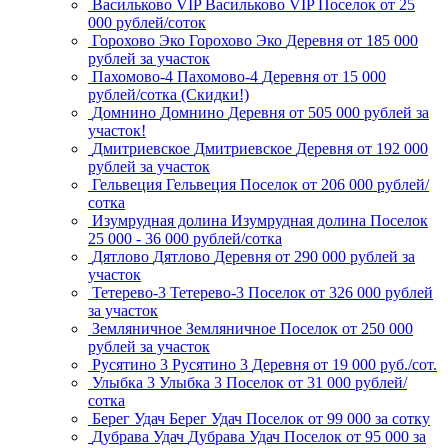
Васильково VIP
Васильково VIP
Поселок
от 25
000 рублей/соток
Горохово Эко
Горохово Эко
Деревня
от 185 000
рублей за участок
Пахомово-4
Пахомово-4
Деревня
от 15 000
рублей/сотка (Скидки!)
Домнино
Домнино
Деревня
от 505 000 рублей за
участок!
Дмитриевское
Дмитриевское
Деревня
от 192 000
рублей за участок
Гельвеция
Гельвеция
Поселок
от 206 000 рублей/
сотка
Изумрудная долина
Изумрудная долина
Поселок
25 000 - 36 000 рублей/сотка
Дятлово
Дятлово
Деревня
от 290 000 рублей за
участок
Тетерево-3
Тетерево-3
Поселок
от 326 000 рублей
за участок
Земляничное
Земляничное
Поселок
от 250 000
рублей за участок
Русятино 3
Русятино 3
Деревня
от 19 000 руб./сот.
Улыбка 3
Улыбка 3
Поселок
от 31 000 рублей/
сотка
Берег Удач
Берег Удач
Поселок
от 99 000 за сотку
Дубрава Удач
Дубрава Удач
Поселок
от 95 000 за