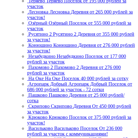
Теряево
Теряево
Поселок
от 195 000 рублей за
участок
Лесновка
Лесновка
Деревня
от 265 000 рублей за
участок!
Озёрный
Озёрный
Поселок
от 555 000 рублей за
участок
Русятино 2
Русятино 2
Деревня
от 355 000 рублей
за участок!
Конюшино
Конюшино
Деревня
от 276 000 рублей
за участок!
Незабудкино
Незабудкино
Поселок
от 177 000
рублей за участок
Пахомово 2
Пахомово 2
Деревня
от 276 000
рублей за участок
На Оке
На Оке
Поселок
40 000 рублей за сотку
Агропарк Добрый
Агропарк Добрый
Поселок
от
686 000 рублей за участок - 72 сотки
Пашково
Пашково
Деревня
от 25 000 рублей/
сотка
Скрипово
Скрипово
Деревня
От 450 000 рублей
за участок
Крюково
Крюково
Поселок
от 375 000 рублей за
участок!
Васильково
Васильково
Поселок
От 236 000
рублей за участок с коммуникациями!