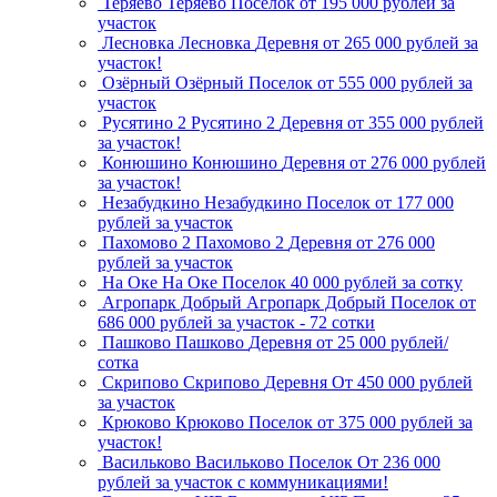
Теряево
Теряево
Поселок
от 195 000 рублей за
участок
Лесновка
Лесновка
Деревня
от 265 000 рублей за
участок!
Озёрный
Озёрный
Поселок
от 555 000 рублей за
участок
Русятино 2
Русятино 2
Деревня
от 355 000 рублей
за участок!
Конюшино
Конюшино
Деревня
от 276 000 рублей
за участок!
Незабудкино
Незабудкино
Поселок
от 177 000
рублей за участок
Пахомово 2
Пахомово 2
Деревня
от 276 000
рублей за участок
На Оке
На Оке
Поселок
40 000 рублей за сотку
Агропарк Добрый
Агропарк Добрый
Поселок
от
686 000 рублей за участок - 72 сотки
Пашково
Пашково
Деревня
от 25 000 рублей/
сотка
Скрипово
Скрипово
Деревня
От 450 000 рублей
за участок
Крюково
Крюково
Поселок
от 375 000 рублей за
участок!
Васильково
Васильково
Поселок
От 236 000
рублей за участок с коммуникациями!