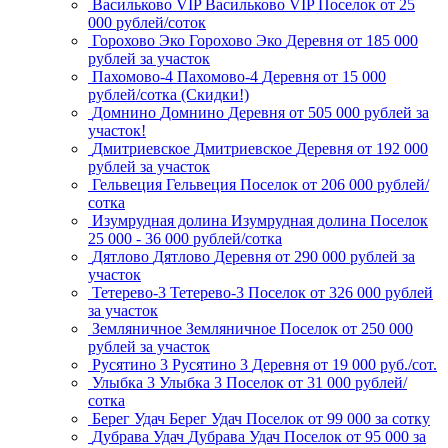
Васильково VIP
Васильково VIP
Поселок
от 25
000 рублей/соток
Горохово Эко
Горохово Эко
Деревня
от 185 000
рублей за участок
Пахомово-4
Пахомово-4
Деревня
от 15 000
рублей/сотка (Скидки!)
Домнино
Домнино
Деревня
от 505 000 рублей за
участок!
Дмитриевское
Дмитриевское
Деревня
от 192 000
рублей за участок
Гельвеция
Гельвеция
Поселок
от 206 000 рублей/
сотка
Изумрудная долина
Изумрудная долина
Поселок
25 000 - 36 000 рублей/сотка
Дятлово
Дятлово
Деревня
от 290 000 рублей за
участок
Тетерево-3
Тетерево-3
Поселок
от 326 000 рублей
за участок
Земляничное
Земляничное
Поселок
от 250 000
рублей за участок
Русятино 3
Русятино 3
Деревня
от 19 000 руб./сот.
Улыбка 3
Улыбка 3
Поселок
от 31 000 рублей/
сотка
Берег Удач
Берег Удач
Поселок
от 99 000 за сотку
Дубрава Удач
Дубрава Удач
Поселок
от 95 000 за