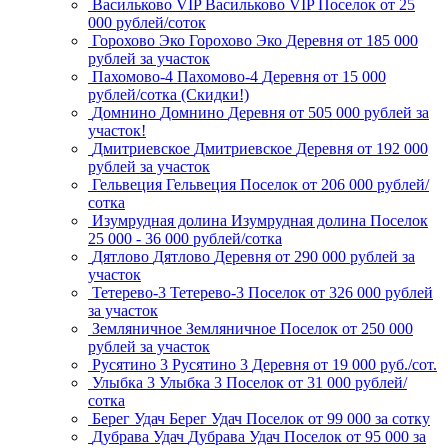
Васильково VIP
Васильково VIP
Поселок
от 25
000 рублей/соток
Горохово Эко
Горохово Эко
Деревня
от 185 000
рублей за участок
Пахомово-4
Пахомово-4
Деревня
от 15 000
рублей/сотка (Скидки!)
Домнино
Домнино
Деревня
от 505 000 рублей за
участок!
Дмитриевское
Дмитриевское
Деревня
от 192 000
рублей за участок
Гельвеция
Гельвеция
Поселок
от 206 000 рублей/
сотка
Изумрудная долина
Изумрудная долина
Поселок
25 000 - 36 000 рублей/сотка
Дятлово
Дятлово
Деревня
от 290 000 рублей за
участок
Тетерево-3
Тетерево-3
Поселок
от 326 000 рублей
за участок
Земляничное
Земляничное
Поселок
от 250 000
рублей за участок
Русятино 3
Русятино 3
Деревня
от 19 000 руб./сот.
Улыбка 3
Улыбка 3
Поселок
от 31 000 рублей/
сотка
Берег Удач
Берег Удач
Поселок
от 99 000 за сотку
Дубрава Удач
Дубрава Удач
Поселок
от 95 000 за