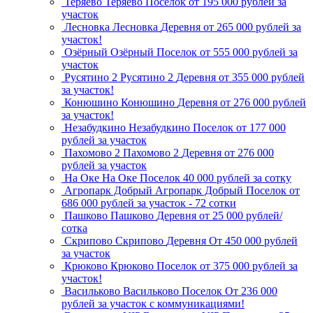
Теряево
Теряево
Поселок
от 195 000 рублей за
участок
Лесновка
Лесновка
Деревня
от 265 000 рублей за
участок!
Озёрный
Озёрный
Поселок
от 555 000 рублей за
участок
Русятино 2
Русятино 2
Деревня
от 355 000 рублей
за участок!
Конюшино
Конюшино
Деревня
от 276 000 рублей
за участок!
Незабудкино
Незабудкино
Поселок
от 177 000
рублей за участок
Пахомово 2
Пахомово 2
Деревня
от 276 000
рублей за участок
На Оке
На Оке
Поселок
40 000 рублей за сотку
Агропарк Добрый
Агропарк Добрый
Поселок
от
686 000 рублей за участок - 72 сотки
Пашково
Пашково
Деревня
от 25 000 рублей/
сотка
Скрипово
Скрипово
Деревня
От 450 000 рублей
за участок
Крюково
Крюково
Поселок
от 375 000 рублей за
участок!
Васильково
Васильково
Поселок
От 236 000
рублей за участок с коммуникациями!