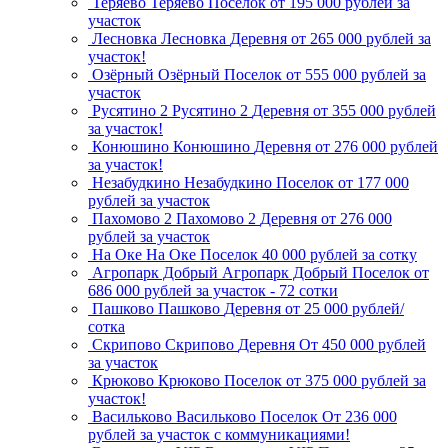
Теряево
Теряево
Поселок
от 195 000 рублей за
участок
Лесновка
Лесновка
Деревня
от 265 000 рублей за
участок!
Озёрный
Озёрный
Поселок
от 555 000 рублей за
участок
Русятино 2
Русятино 2
Деревня
от 355 000 рублей
за участок!
Конюшино
Конюшино
Деревня
от 276 000 рублей
за участок!
Незабудкино
Незабудкино
Поселок
от 177 000
рублей за участок
Пахомово 2
Пахомово 2
Деревня
от 276 000
рублей за участок
На Оке
На Оке
Поселок
40 000 рублей за сотку
Агропарк Добрый
Агропарк Добрый
Поселок
от
686 000 рублей за участок - 72 сотки
Пашково
Пашково
Деревня
от 25 000 рублей/
сотка
Скрипово
Скрипово
Деревня
От 450 000 рублей
за участок
Крюково
Крюково
Поселок
от 375 000 рублей за
участок!
Васильково
Васильково
Поселок
От 236 000
рублей за участок с коммуникациями!