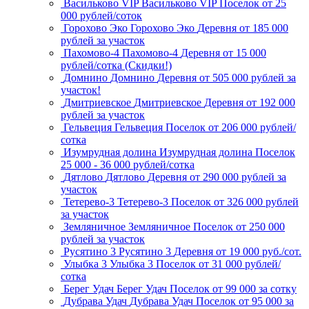
Васильково VIP
Васильково VIP
Поселок
от 25
000 рублей/соток
Горохово Эко
Горохово Эко
Деревня
от 185 000
рублей за участок
Пахомово-4
Пахомово-4
Деревня
от 15 000
рублей/сотка (Скидки!)
Домнино
Домнино
Деревня
от 505 000 рублей за
участок!
Дмитриевское
Дмитриевское
Деревня
от 192 000
рублей за участок
Гельвеция
Гельвеция
Поселок
от 206 000 рублей/
сотка
Изумрудная долина
Изумрудная долина
Поселок
25 000 - 36 000 рублей/сотка
Дятлово
Дятлово
Деревня
от 290 000 рублей за
участок
Тетерево-3
Тетерево-3
Поселок
от 326 000 рублей
за участок
Земляничное
Земляничное
Поселок
от 250 000
рублей за участок
Русятино 3
Русятино 3
Деревня
от 19 000 руб./сот.
Улыбка 3
Улыбка 3
Поселок
от 31 000 рублей/
сотка
Берег Удач
Берег Удач
Поселок
от 99 000 за сотку
Дубрава Удач
Дубрава Удач
Поселок
от 95 000 за