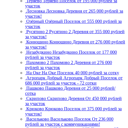
Теряево
Теряево
Поселок
от 195 000 рублей за
участок
Лесновка
Лесновка
Деревня
от 265 000 рублей за
участок!
Озёрный
Озёрный
Поселок
от 555 000 рублей за
участок
Русятино 2
Русятино 2
Деревня
от 355 000 рублей
за участок!
Конюшино
Конюшино
Деревня
от 276 000 рублей
за участок!
Незабудкино
Незабудкино
Поселок
от 177 000
рублей за участок
Пахомово 2
Пахомово 2
Деревня
от 276 000
рублей за участок
На Оке
На Оке
Поселок
40 000 рублей за сотку
Агропарк Добрый
Агропарк Добрый
Поселок
от
686 000 рублей за участок - 72 сотки
Пашково
Пашково
Деревня
от 25 000 рублей/
сотка
Скрипово
Скрипово
Деревня
От 450 000 рублей
за участок
Крюково
Крюково
Поселок
от 375 000 рублей за
участок!
Васильково
Васильково
Поселок
От 236 000
рублей за участок с коммуникациями!