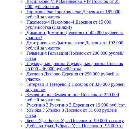
Васильково VIP
Васильково VIP
Поселок
от 25
000 рублей/соток
Горохово Эко
Горохово Эко
Деревня
от 185 000
рублей за участок
Пахомово-4
Пахомово-4
Деревня
от 15 000
рублей/сотка (Скидки!)
Домнино
Домнино
Деревня
от 505 000 рублей за
участок!
Дмитриевское
Дмитриевское
Деревня
от 192 000
рублей за участок
Гельвеция
Гельвеция
Поселок
от 206 000 рублей/
сотка
Изумрудная долина
Изумрудная долина
Поселок
25 000 - 36 000 рублей/сотка
Дятлово
Дятлово
Деревня
от 290 000 рублей за
участок
Тетерево-3
Тетерево-3
Поселок
от 326 000 рублей
за участок
Земляничное
Земляничное
Поселок
от 250 000
рублей за участок
Русятино 3
Русятино 3
Деревня
от 19 000 руб./сот.
Улыбка 3
Улыбка 3
Поселок
от 31 000 рублей/
сотка
Берег Удач
Берег Удач
Поселок
от 99 000 за сотку
Дубрава Удач
Дубрава Удач
Поселок
от 95 000 за