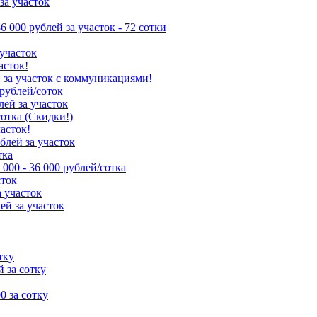
за участок
86 000 рублей за участок - 72 сотки
 участок
асток!
й за участок с коммуникациями!
 рублей/соток
лей за участок
сотка (Скидки!)
часток!
ублей за участок
тка
 000 - 36 000 рублей/сотка
сток
а участок
ей за участок
тку
й за сотку
00 за сотку