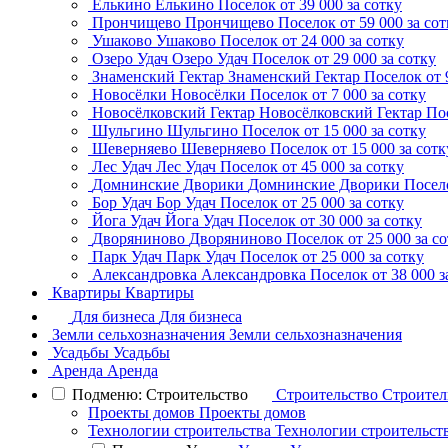
Елькино
Елькино
Поселок
от 39 000 за сотку
Прончищево
Прончищево
Поселок
от 59 000 за со
Ушаково
Ушаково
Поселок
от 24 000 за сотку
Озеро Удач
Озеро Удач
Поселок
от 29 000 за сотку
Знаменский Гектар
Знаменский Гектар
Поселок
от 
Новосёлки
Новосёлки
Поселок
от 7 000 за сотку
Новосёлковский Гектар
Новосёлковский Гектар
По
Шульгино
Шульгино
Поселок
от 15 000 за сотку
Шеверняево
Шеверняево
Поселок
от 15 000 за сотк
Лес Удач
Лес Удач
Поселок
от 45 000 за сотку
Домнинские Дворики
Домнинские Дворики
Посел
Бор Удач
Бор Удач
Поселок
от 25 000 за сотку
Йога Удач
Йога Удач
Поселок
от 30 000 за сотку
Дворяниново
Дворяниново
Поселок
от 25 000 за с
Парк Удач
Парк Удач
Поселок
от 25 000 за сотку
Александровка
Александровка
Поселок
от 38 000 з
Квартиры
Квартиры
Для бизнеса
Для бизнеса
Земли сельхозназначения
Земли сельхозназначения
Усадьбы
Усадьбы
Аренда
Аренда
Подменю: Строительство
Строительство
Строител
Проекты домов
Проекты домов
Технологии строительства
Технологии строительст