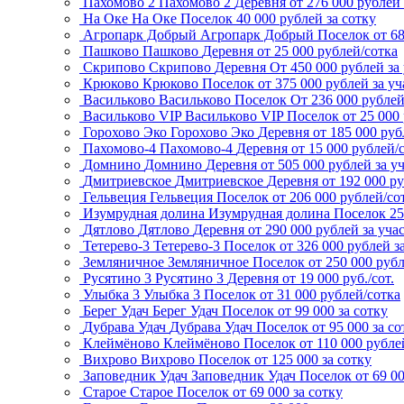
Пахомово 2
Пахомово 2
Деревня
от 276 000 рублей 
На Оке
На Оке
Поселок
40 000 рублей за сотку
Агропарк Добрый
Агропарк Добрый
Поселок
от 6
Пашково
Пашково
Деревня
от 25 000 рублей/сотка
Скрипово
Скрипово
Деревня
От 450 000 рублей за
Крюково
Крюково
Поселок
от 375 000 рублей за уч
Васильково
Васильково
Поселок
От 236 000 рубле
Васильково VIP
Васильково VIP
Поселок
от 25 000
Горохово Эко
Горохово Эко
Деревня
от 185 000 руб
Пахомово-4
Пахомово-4
Деревня
от 15 000 рублей/
Домнино
Домнино
Деревня
от 505 000 рублей за у
Дмитриевское
Дмитриевское
Деревня
от 192 000 р
Гельвеция
Гельвеция
Поселок
от 206 000 рублей/со
Изумрудная долина
Изумрудная долина
Поселок
25
Дятлово
Дятлово
Деревня
от 290 000 рублей за уча
Тетерево-3
Тетерево-3
Поселок
от 326 000 рублей з
Земляничное
Земляничное
Поселок
от 250 000 рубл
Русятино 3
Русятино 3
Деревня
от 19 000 руб./сот.
Улыбка 3
Улыбка 3
Поселок
от 31 000 рублей/сотка
Берег Удач
Берег Удач
Поселок
от 99 000 за сотку
Дубрава Удач
Дубрава Удач
Поселок
от 95 000 за со
Клеймёново
Клеймёново
Поселок
от 110 000 рубле
Вихрово
Вихрово
Поселок
от 125 000 за сотку
Заповедник Удач
Заповедник Удач
Поселок
от 69 0
Старое
Старое
Поселок
от 69 000 за сотку