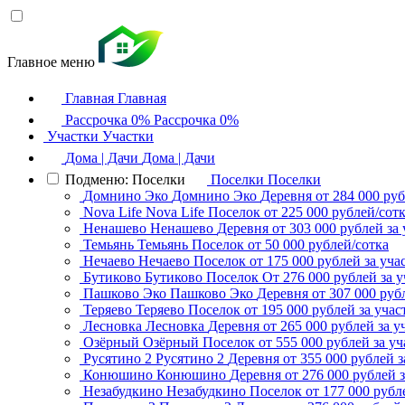
Главное меню
Главная
Главная
Рассрочка 0%
Рассрочка 0%
Участки
Участки
Дома | Дачи
Дома | Дачи
Подменю: Поселки
Поселки
Поселки
Домнино Эко
Домнино Эко
Деревня
от 284 000 руб
Nova Life
Nova Life
Поселок
от 225 000 рублей/сот
Ненашево
Ненашево
Деревня
от 303 000 рублей за 
Темьянь
Темьянь
Поселок
от 50 000 рублей/сотка
Нечаево
Нечаево
Поселок
от 175 000 рублей за уча
Бутиково
Бутиково
Поселок
От 276 000 рублей за у
Пашково Эко
Пашково Эко
Деревня
от 307 000 руб
Теряево
Теряево
Поселок
от 195 000 рублей за учас
Лесновка
Лесновка
Деревня
от 265 000 рублей за у
Озёрный
Озёрный
Поселок
от 555 000 рублей за уч
Русятино 2
Русятино 2
Деревня
от 355 000 рублей з
Конюшино
Конюшино
Деревня
от 276 000 рублей з
Незабудкино
Незабудкино
Поселок
от 177 000 рубл