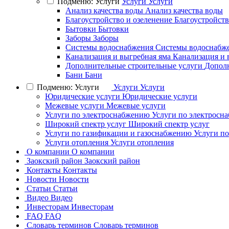
Подменю: Услуги
Услуги
Услуги
Анализ качества воды
Анализ качества воды
Благоустройство и озеленение
Благоустройств
Бытовки
Бытовки
Заборы
Заборы
Системы водоснабжения
Системы водоснабж
Канализация и выгребная яма
Канализация и 
Дополнительные строительные услуги
Дополн
Бани
Бани
Подменю: Услуги
Услуги
Услуги
Юридические услуги
Юридические услуги
Межевые услуги
Межевые услуги
Услуги по электроснабжению
Услуги по электросн
Широкий спектр услуг
Широкий спектр услуг
Услуги по газификации и газоснабжению
Услуги п
Услуги отопления
Услуги отопления
О компании
О компании
Заокский район
Заокский район
Контакты
Контакты
Новости
Новости
Статьи
Статьи
Видео
Видео
Инвесторам
Инвесторам
FAQ
FAQ
Словарь терминов
Словарь терминов