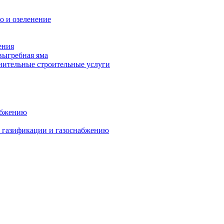
о и озеленение
ения
выгребная яма
ительные строительные услуги
абжению
о газификации и газоснабжению