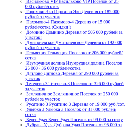
Васильково VIP
Васильково VIP
Поселок
от 25
000 рублей/соток
Горохово Эко
Горохово Эко
Деревня
от 185 000
рублей за участок
Пахомово-4
Пахомово-4
Деревня
от 15 000
рублей/сотка (Скидки!)
Домнино
Домнино
Деревня
от 505 000 рублей за
участок!
Дмитриевское
Дмитриевское
Деревня
от 192 000
рублей за участок
Гельвеция
Гельвеция
Поселок
от 206 000 рублей/
сотка
Изумрудная долина
Изумрудная долина
Поселок
25 000 - 36 000 рублей/сотка
Дятлово
Дятлово
Деревня
от 290 000 рублей за
участок
Тетерево-3
Тетерево-3
Поселок
от 326 000 рублей
за участок
Земляничное
Земляничное
Поселок
от 250 000
рублей за участок
Русятино 3
Русятино 3
Деревня
от 19 000 руб./сот.
Улыбка 3
Улыбка 3
Поселок
от 31 000 рублей/
сотка
Берег Удач
Берег Удач
Поселок
от 99 000 за сотку
Дубрава Удач
Дубрава Удач
Поселок
от 95 000 за