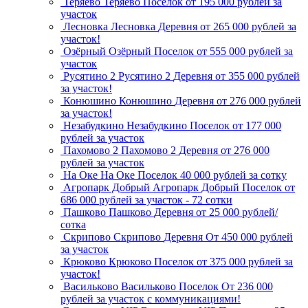
Теряево
Теряево
Поселок
от 195 000 рублей за
участок
Лесновка
Лесновка
Деревня
от 265 000 рублей за
участок!
Озёрный
Озёрный
Поселок
от 555 000 рублей за
участок
Русятино 2
Русятино 2
Деревня
от 355 000 рублей
за участок!
Конюшино
Конюшино
Деревня
от 276 000 рублей
за участок!
Незабудкино
Незабудкино
Поселок
от 177 000
рублей за участок
Пахомово 2
Пахомово 2
Деревня
от 276 000
рублей за участок
На Оке
На Оке
Поселок
40 000 рублей за сотку
Агропарк Добрый
Агропарк Добрый
Поселок
от
686 000 рублей за участок - 72 сотки
Пашково
Пашково
Деревня
от 25 000 рублей/
сотка
Скрипово
Скрипово
Деревня
От 450 000 рублей
за участок
Крюково
Крюково
Поселок
от 375 000 рублей за
участок!
Васильково
Васильково
Поселок
От 236 000
рублей за участок с коммуникациями!