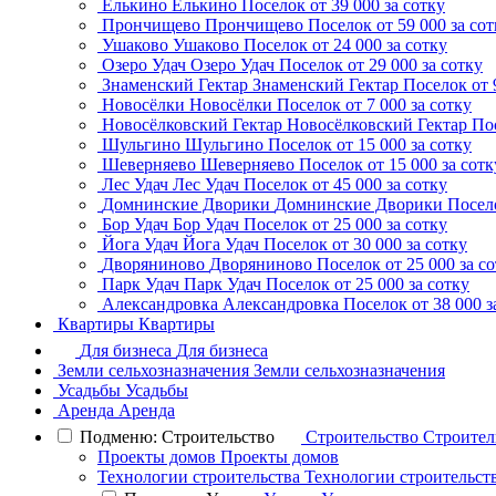
Елькино
Елькино
Поселок
от 39 000 за сотку
Прончищево
Прончищево
Поселок
от 59 000 за со
Ушаково
Ушаково
Поселок
от 24 000 за сотку
Озеро Удач
Озеро Удач
Поселок
от 29 000 за сотку
Знаменский Гектар
Знаменский Гектар
Поселок
от 
Новосёлки
Новосёлки
Поселок
от 7 000 за сотку
Новосёлковский Гектар
Новосёлковский Гектар
По
Шульгино
Шульгино
Поселок
от 15 000 за сотку
Шеверняево
Шеверняево
Поселок
от 15 000 за сотк
Лес Удач
Лес Удач
Поселок
от 45 000 за сотку
Домнинские Дворики
Домнинские Дворики
Посел
Бор Удач
Бор Удач
Поселок
от 25 000 за сотку
Йога Удач
Йога Удач
Поселок
от 30 000 за сотку
Дворяниново
Дворяниново
Поселок
от 25 000 за с
Парк Удач
Парк Удач
Поселок
от 25 000 за сотку
Александровка
Александровка
Поселок
от 38 000 з
Квартиры
Квартиры
Для бизнеса
Для бизнеса
Земли сельхозназначения
Земли сельхозназначения
Усадьбы
Усадьбы
Аренда
Аренда
Подменю: Строительство
Строительство
Строител
Проекты домов
Проекты домов
Технологии строительства
Технологии строительст