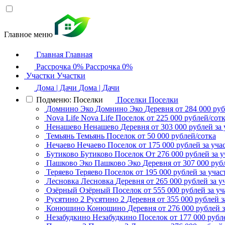
Главное меню
Главная
Главная
Рассрочка 0%
Рассрочка 0%
Участки
Участки
Дома | Дачи
Дома | Дачи
Подменю: Поселки
Поселки
Поселки
Домнино Эко
Домнино Эко
Деревня
от 284 000 руб
Nova Life
Nova Life
Поселок
от 225 000 рублей/сот
Ненашево
Ненашево
Деревня
от 303 000 рублей за 
Темьянь
Темьянь
Поселок
от 50 000 рублей/сотка
Нечаево
Нечаево
Поселок
от 175 000 рублей за уча
Бутиково
Бутиково
Поселок
От 276 000 рублей за у
Пашково Эко
Пашково Эко
Деревня
от 307 000 руб
Теряево
Теряево
Поселок
от 195 000 рублей за учас
Лесновка
Лесновка
Деревня
от 265 000 рублей за у
Озёрный
Озёрный
Поселок
от 555 000 рублей за уч
Русятино 2
Русятино 2
Деревня
от 355 000 рублей з
Конюшино
Конюшино
Деревня
от 276 000 рублей з
Незабудкино
Незабудкино
Поселок
от 177 000 рубл