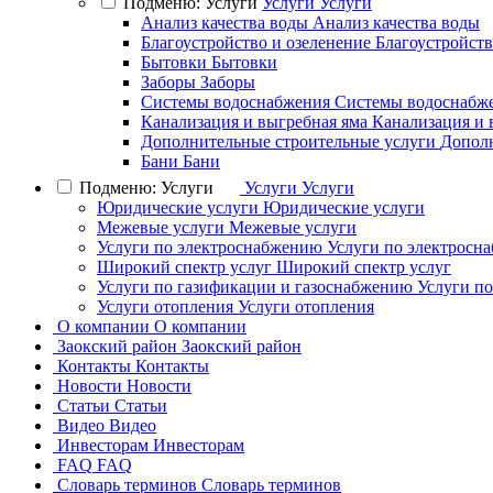
Подменю: Услуги
Услуги
Услуги
Анализ качества воды
Анализ качества воды
Благоустройство и озеленение
Благоустройств
Бытовки
Бытовки
Заборы
Заборы
Системы водоснабжения
Системы водоснабж
Канализация и выгребная яма
Канализация и 
Дополнительные строительные услуги
Дополн
Бани
Бани
Подменю: Услуги
Услуги
Услуги
Юридические услуги
Юридические услуги
Межевые услуги
Межевые услуги
Услуги по электроснабжению
Услуги по электросн
Широкий спектр услуг
Широкий спектр услуг
Услуги по газификации и газоснабжению
Услуги п
Услуги отопления
Услуги отопления
О компании
О компании
Заокский район
Заокский район
Контакты
Контакты
Новости
Новости
Статьи
Статьи
Видео
Видео
Инвесторам
Инвесторам
FAQ
FAQ
Словарь терминов
Словарь терминов