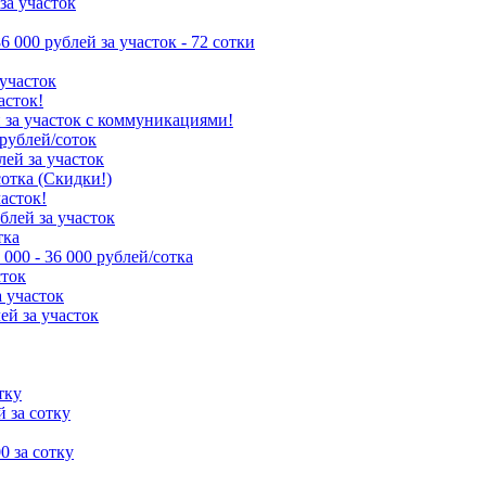
за участок
86 000 рублей за участок - 72 сотки
 участок
асток!
й за участок с коммуникациями!
 рублей/соток
лей за участок
сотка (Скидки!)
часток!
ублей за участок
тка
 000 - 36 000 рублей/сотка
сток
а участок
ей за участок
тку
й за сотку
00 за сотку