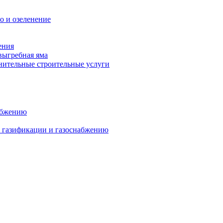
о и озеленение
ения
выгребная яма
ительные строительные услуги
абжению
о газификации и газоснабжению