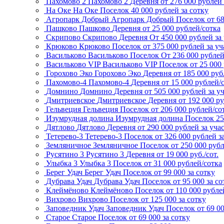
Пахомово 2
Пахомово 2
Деревня
от 276 000 рублей 
На Оке
На Оке
Поселок
40 000 рублей за сотку
Агропарк Добрый
Агропарк Добрый
Поселок
от 6
Пашково
Пашково
Деревня
от 25 000 рублей/сотка
Скрипово
Скрипово
Деревня
От 450 000 рублей за
Крюково
Крюково
Поселок
от 375 000 рублей за уч
Васильково
Васильково
Поселок
От 236 000 рубле
Васильково VIP
Васильково VIP
Поселок
от 25 000
Горохово Эко
Горохово Эко
Деревня
от 185 000 руб
Пахомово-4
Пахомово-4
Деревня
от 15 000 рублей/
Домнино
Домнино
Деревня
от 505 000 рублей за у
Дмитриевское
Дмитриевское
Деревня
от 192 000 р
Гельвеция
Гельвеция
Поселок
от 206 000 рублей/со
Изумрудная долина
Изумрудная долина
Поселок
25
Дятлово
Дятлово
Деревня
от 290 000 рублей за уча
Тетерево-3
Тетерево-3
Поселок
от 326 000 рублей з
Земляничное
Земляничное
Поселок
от 250 000 рубл
Русятино 3
Русятино 3
Деревня
от 19 000 руб./сот.
Улыбка 3
Улыбка 3
Поселок
от 31 000 рублей/сотка
Берег Удач
Берег Удач
Поселок
от 99 000 за сотку
Дубрава Удач
Дубрава Удач
Поселок
от 95 000 за со
Клеймёново
Клеймёново
Поселок
от 110 000 рубле
Вихрово
Вихрово
Поселок
от 125 000 за сотку
Заповедник Удач
Заповедник Удач
Поселок
от 69 0
Старое
Старое
Поселок
от 69 000 за сотку