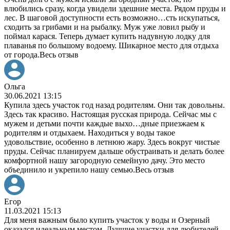
влюбились сразу, когда увидели здешние места. Рядом пруды и
лес. В шаговой доступности есть возможно
…
сть искупаться,
сходить за грибами и на рыбалку. Муж уже ловил рыбу и
поймал карася. Теперь думает купить надувную лодку для
плаванья по большому водоему. Шикарное место для отдыха
от города.
Весь отзыв
Ольга
30.06.2021 13:15
Купила здесь участок год назад родителям. Они так довольны.
Здесь так красиво. Настоящая русская природа. Сейчас мы с
мужем и детьми почти каждые выхо
…
дные приезжаем к
родителям и отдыхаем. Находиться у воды такое
удовольствие, особенно в летнюю жару. Здесь вокруг чистые
пруды. Сейчас планируем дальше обустраивать и делать более
комфортной нашу загородную семейную дачу. Это место
объединило и укрепило нашу семью.
Весь отзыв
Егор
11.03.2021 15:13
Для меня важным было купить участок у воды и Озерный
оказался идеальным местом. Лучшие участки для любителей