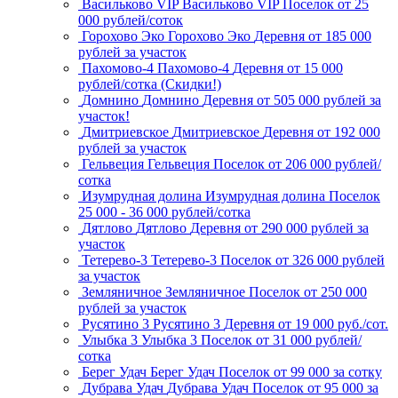
Васильково VIP
Васильково VIP
Поселок
от 25
000 рублей/соток
Горохово Эко
Горохово Эко
Деревня
от 185 000
рублей за участок
Пахомово-4
Пахомово-4
Деревня
от 15 000
рублей/сотка (Скидки!)
Домнино
Домнино
Деревня
от 505 000 рублей за
участок!
Дмитриевское
Дмитриевское
Деревня
от 192 000
рублей за участок
Гельвеция
Гельвеция
Поселок
от 206 000 рублей/
сотка
Изумрудная долина
Изумрудная долина
Поселок
25 000 - 36 000 рублей/сотка
Дятлово
Дятлово
Деревня
от 290 000 рублей за
участок
Тетерево-3
Тетерево-3
Поселок
от 326 000 рублей
за участок
Земляничное
Земляничное
Поселок
от 250 000
рублей за участок
Русятино 3
Русятино 3
Деревня
от 19 000 руб./сот.
Улыбка 3
Улыбка 3
Поселок
от 31 000 рублей/
сотка
Берег Удач
Берег Удач
Поселок
от 99 000 за сотку
Дубрава Удач
Дубрава Удач
Поселок
от 95 000 за