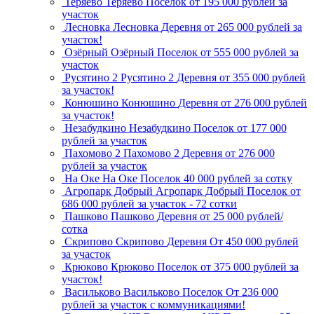
Теряево
Теряево
Поселок
от 195 000 рублей за
участок
Лесновка
Лесновка
Деревня
от 265 000 рублей за
участок!
Озёрный
Озёрный
Поселок
от 555 000 рублей за
участок
Русятино 2
Русятино 2
Деревня
от 355 000 рублей
за участок!
Конюшино
Конюшино
Деревня
от 276 000 рублей
за участок!
Незабудкино
Незабудкино
Поселок
от 177 000
рублей за участок
Пахомово 2
Пахомово 2
Деревня
от 276 000
рублей за участок
На Оке
На Оке
Поселок
40 000 рублей за сотку
Агропарк Добрый
Агропарк Добрый
Поселок
от
686 000 рублей за участок - 72 сотки
Пашково
Пашково
Деревня
от 25 000 рублей/
сотка
Скрипово
Скрипово
Деревня
От 450 000 рублей
за участок
Крюково
Крюково
Поселок
от 375 000 рублей за
участок!
Васильково
Васильково
Поселок
От 236 000
рублей за участок с коммуникациями!