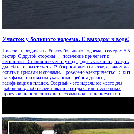
Участок у большого водоема. С выходом к воде!
Поселок находится на берегу большого водоема, размером 5,5
гектар. С другой стороны — поселение прилегает к
лесополосе. Спокойное место у воды, здесь можно отдохнуть
душой и телом от суеты. В Озерном чистый воздух, рядом лес,
богатый грибами и ягодами. Проведено электричество 15 кВт
на 3 фазы, проложены укатанные щебнем дороги,
газификация в планах. Озерный - это идеальное место для
рыболовов, любителей пляжного отдыха или неспешных
прогулок, наполненных всплесками воды и пением птиц.