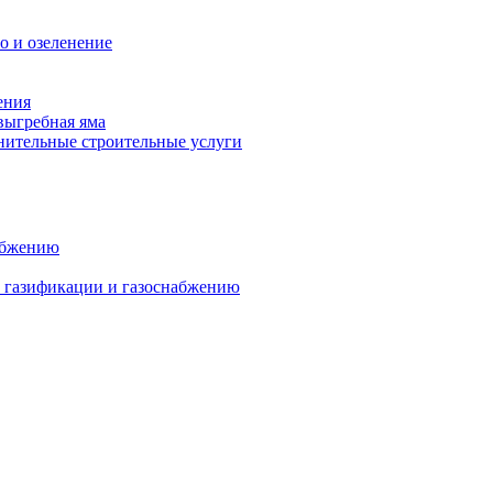
о и озеленение
ения
выгребная яма
ительные строительные услуги
абжению
о газификации и газоснабжению