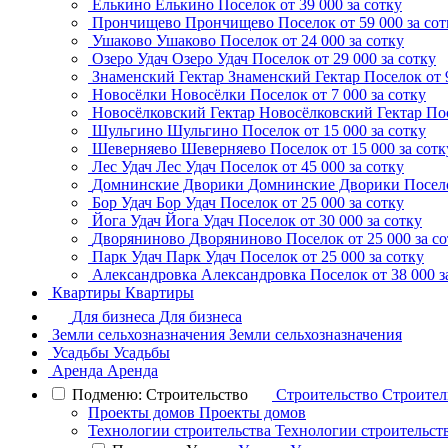
Елькино
Елькино
Поселок
от 39 000 за сотку
Прончищево
Прончищево
Поселок
от 59 000 за со
Ушаково
Ушаково
Поселок
от 24 000 за сотку
Озеро Удач
Озеро Удач
Поселок
от 29 000 за сотку
Знаменский Гектар
Знаменский Гектар
Поселок
от 
Новосёлки
Новосёлки
Поселок
от 7 000 за сотку
Новосёлковский Гектар
Новосёлковский Гектар
По
Шульгино
Шульгино
Поселок
от 15 000 за сотку
Шеверняево
Шеверняево
Поселок
от 15 000 за сотк
Лес Удач
Лес Удач
Поселок
от 45 000 за сотку
Домнинские Дворики
Домнинские Дворики
Посел
Бор Удач
Бор Удач
Поселок
от 25 000 за сотку
Йога Удач
Йога Удач
Поселок
от 30 000 за сотку
Дворяниново
Дворяниново
Поселок
от 25 000 за с
Парк Удач
Парк Удач
Поселок
от 25 000 за сотку
Александровка
Александровка
Поселок
от 38 000 з
Квартиры
Квартиры
Для бизнеса
Для бизнеса
Земли сельхозназначения
Земли сельхозназначения
Усадьбы
Усадьбы
Аренда
Аренда
Подменю: Строительство
Строительство
Строител
Проекты домов
Проекты домов
Технологии строительства
Технологии строительст