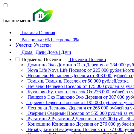
Главное меню
Главная
Главная
Рассрочка 0%
Рассрочка 0%
Участки
Участки
Дома | Дачи
Дома | Дачи
Подменю: Поселки
Поселки
Поселки
Домнино Эко
Домнино Эко
Деревня
от 284 000 руб
Nova Life
Nova Life
Поселок
от 225 000 рублей/сот
Ненашево
Ненашево
Деревня
от 303 000 рублей за 
Темьянь
Темьянь
Поселок
от 50 000 рублей/сотка
Нечаево
Нечаево
Поселок
от 175 000 рублей за уча
Бутиково
Бутиково
Поселок
От 276 000 рублей за у
Пашково Эко
Пашково Эко
Деревня
от 307 000 руб
Теряево
Теряево
Поселок
от 195 000 рублей за учас
Лесновка
Лесновка
Деревня
от 265 000 рублей за у
Озёрный
Озёрный
Поселок
от 555 000 рублей за уч
Русятино 2
Русятино 2
Деревня
от 355 000 рублей з
Конюшино
Конюшино
Деревня
от 276 000 рублей з
Незабудкино
Незабудкино
Поселок
от 177 000 рубл