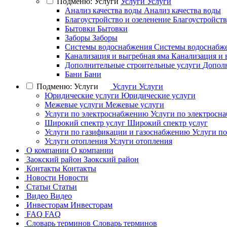
Подменю: Услуги
Услуги
Услуги
Анализ качества воды
Анализ качества воды
Благоустройство и озеленение
Благоустройств
Бытовки
Бытовки
Заборы
Заборы
Системы водоснабжения
Системы водоснабж
Канализация и выгребная яма
Канализация и 
Дополнительные строительные услуги
Дополн
Бани
Бани
Подменю: Услуги
Услуги
Услуги
Юридические услуги
Юридические услуги
Межевые услуги
Межевые услуги
Услуги по электроснабжению
Услуги по электросн
Широкий спектр услуг
Широкий спектр услуг
Услуги по газификации и газоснабжению
Услуги п
Услуги отопления
Услуги отопления
О компании
О компании
Заокский район
Заокский район
Контакты
Контакты
Новости
Новости
Статьи
Статьи
Видео
Видео
Инвесторам
Инвесторам
FAQ
FAQ
Словарь терминов
Словарь терминов