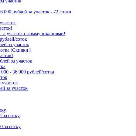
за участок
86 000 рублей за участок - 72 сотки
 участок
асток!
й за участок с коммуникациями!
 рублей/соток
лей за участок
сотка (Скидки!)
часток!
ублей за участок
тка
 000 - 36 000 рублей/сотка
сток
а участок
ей за участок
тку
й за сотку
00 за сотку