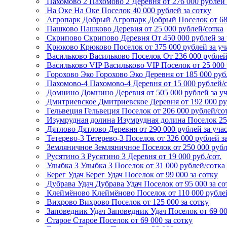
Пахомово 2
Пахомово 2
Деревня
от 276 000 рублей 
На Оке
На Оке
Поселок
40 000 рублей за сотку
Агропарк Добрый
Агропарк Добрый
Поселок
от 6
Пашково
Пашково
Деревня
от 25 000 рублей/сотка
Скрипово
Скрипово
Деревня
От 450 000 рублей за
Крюково
Крюково
Поселок
от 375 000 рублей за уч
Васильково
Васильково
Поселок
От 236 000 рубле
Васильково VIP
Васильково VIP
Поселок
от 25 000
Горохово Эко
Горохово Эко
Деревня
от 185 000 руб
Пахомово-4
Пахомово-4
Деревня
от 15 000 рублей/
Домнино
Домнино
Деревня
от 505 000 рублей за у
Дмитриевское
Дмитриевское
Деревня
от 192 000 р
Гельвеция
Гельвеция
Поселок
от 206 000 рублей/со
Изумрудная долина
Изумрудная долина
Поселок
25
Дятлово
Дятлово
Деревня
от 290 000 рублей за уча
Тетерево-3
Тетерево-3
Поселок
от 326 000 рублей з
Земляничное
Земляничное
Поселок
от 250 000 рубл
Русятино 3
Русятино 3
Деревня
от 19 000 руб./сот.
Улыбка 3
Улыбка 3
Поселок
от 31 000 рублей/сотка
Берег Удач
Берег Удач
Поселок
от 99 000 за сотку
Дубрава Удач
Дубрава Удач
Поселок
от 95 000 за со
Клеймёново
Клеймёново
Поселок
от 110 000 рубле
Вихрово
Вихрово
Поселок
от 125 000 за сотку
Заповедник Удач
Заповедник Удач
Поселок
от 69 0
Старое
Старое
Поселок
от 69 000 за сотку