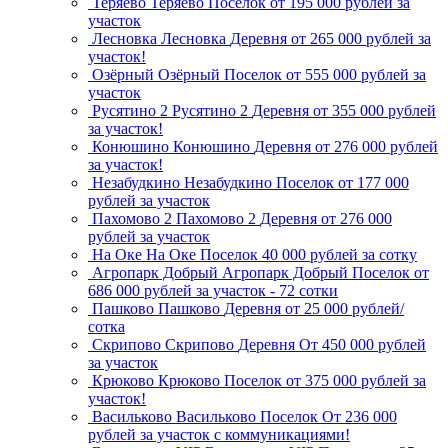
Теряево
Теряево
Поселок
от 195 000 рублей за
участок
Лесновка
Лесновка
Деревня
от 265 000 рублей за
участок!
Озёрный
Озёрный
Поселок
от 555 000 рублей за
участок
Русятино 2
Русятино 2
Деревня
от 355 000 рублей
за участок!
Конюшино
Конюшино
Деревня
от 276 000 рублей
за участок!
Незабудкино
Незабудкино
Поселок
от 177 000
рублей за участок
Пахомово 2
Пахомово 2
Деревня
от 276 000
рублей за участок
На Оке
На Оке
Поселок
40 000 рублей за сотку
Агропарк Добрый
Агропарк Добрый
Поселок
от
686 000 рублей за участок - 72 сотки
Пашково
Пашково
Деревня
от 25 000 рублей/
сотка
Скрипово
Скрипово
Деревня
От 450 000 рублей
за участок
Крюково
Крюково
Поселок
от 375 000 рублей за
участок!
Васильково
Васильково
Поселок
От 236 000
рублей за участок с коммуникациями!