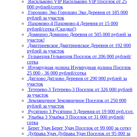
Васильково VIP
Васильково VIP
Поселок
от 25
000 рублей/соток
Горохово Эко
Горохово Эко
Деревня
от 185 000
рублей за участок
Пахомово-4
Пахомово-4
Деревня
от 15 000
рублей/сотка (Скидки!)
Домнино
Домнино
Деревня
от 505 000 рублей за
участок!
Дмитриевское
Дмитриевское
Деревня
от 192 000
рублей за участок
Гельвеция
Гельвеция
Поселок
от 206 000 рублей/
сотка
Изумрудная долина
Изумрудная долина
Поселок
25 000 - 36 000 рублей/сотка
Дятлово
Дятлово
Деревня
от 290 000 рублей за
участок
Тетерево-3
Тетерево-3
Поселок
от 326 000 рублей
за участок
Земляничное
Земляничное
Поселок
от 250 000
рублей за участок
Русятино 3
Русятино 3
Деревня
от 19 000 руб./сот.
Улыбка 3
Улыбка 3
Поселок
от 31 000 рублей/
сотка
Берег Удач
Берег Удач
Поселок
от 99 000 за сотку
Дубрава Удач
Дубрава Удач
Поселок
от 95 000 за