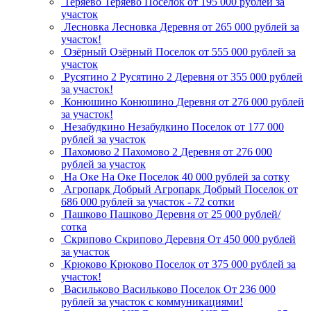
Теряево
Теряево
Поселок
от 195 000 рублей за
участок
Лесновка
Лесновка
Деревня
от 265 000 рублей за
участок!
Озёрный
Озёрный
Поселок
от 555 000 рублей за
участок
Русятино 2
Русятино 2
Деревня
от 355 000 рублей
за участок!
Конюшино
Конюшино
Деревня
от 276 000 рублей
за участок!
Незабудкино
Незабудкино
Поселок
от 177 000
рублей за участок
Пахомово 2
Пахомово 2
Деревня
от 276 000
рублей за участок
На Оке
На Оке
Поселок
40 000 рублей за сотку
Агропарк Добрый
Агропарк Добрый
Поселок
от
686 000 рублей за участок - 72 сотки
Пашково
Пашково
Деревня
от 25 000 рублей/
сотка
Скрипово
Скрипово
Деревня
От 450 000 рублей
за участок
Крюково
Крюково
Поселок
от 375 000 рублей за
участок!
Васильково
Васильково
Поселок
От 236 000
рублей за участок с коммуникациями!