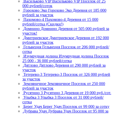
Васильково VIP
Васильково VIP
Поселок
от 25
000 рублей/соток
Горохово Эко
Горохово Эко
Деревня
от 185 000
рублей за участок
Пахомово-4
Пахомово-4
Деревня
от 15 000
рублей/сотка (Скидки!)
Домнино
Домнино
Деревня
от 505 000 рублей за
участок!
Дмитриевское
Дмитриевское
Деревня
от 192 000
рублей за участок
Гельвеция
Гельвеция
Поселок
от 206 000 рублей/
сотка
Изумрудная долина
Изумрудная долина
Поселок
25 000 - 36 000 рублей/сотка
Дятлово
Дятлово
Деревня
от 290 000 рублей за
участок
Тетерево-3
Тетерево-3
Поселок
от 326 000 рублей
за участок
Земляничное
Земляничное
Поселок
от 250 000
рублей за участок
Русятино 3
Русятино 3
Деревня
от 19 000 руб./сот.
Улыбка 3
Улыбка 3
Поселок
от 31 000 рублей/
сотка
Берег Удач
Берег Удач
Поселок
от 99 000 за сотку
Дубрава Удач
Дубрава Удач
Поселок
от 95 000 за