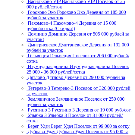
Васильково VIP
Васильково VIP
Поселок
от 25
000 рублей/соток
Горохово Эко
Горохово Эко
Деревня
от 185 000
рублей за участок
Пахомово-4
Пахомово-4
Деревня
от 15 000
рублей/сотка (Скидки!)
Домнино
Домнино
Деревня
от 505 000 рублей за
участок!
Дмитриевское
Дмитриевское
Деревня
от 192 000
рублей за участок
Гельвеция
Гельвеция
Поселок
от 206 000 рублей/
сотка
Изумрудная долина
Изумрудная долина
Поселок
25 000 - 36 000 рублей/сотка
Дятлово
Дятлово
Деревня
от 290 000 рублей за
участок
Тетерево-3
Тетерево-3
Поселок
от 326 000 рублей
за участок
Земляничное
Земляничное
Поселок
от 250 000
рублей за участок
Русятино 3
Русятино 3
Деревня
от 19 000 руб./сот.
Улыбка 3
Улыбка 3
Поселок
от 31 000 рублей/
сотка
Берег Удач
Берег Удач
Поселок
от 99 000 за сотку
Дубрава Удач
Дубрава Удач
Поселок
от 95 000 за