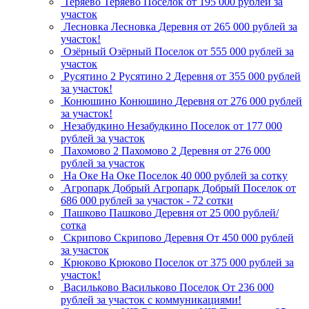
Теряево
Теряево
Поселок
от 195 000 рублей за
участок
Лесновка
Лесновка
Деревня
от 265 000 рублей за
участок!
Озёрный
Озёрный
Поселок
от 555 000 рублей за
участок
Русятино 2
Русятино 2
Деревня
от 355 000 рублей
за участок!
Конюшино
Конюшино
Деревня
от 276 000 рублей
за участок!
Незабудкино
Незабудкино
Поселок
от 177 000
рублей за участок
Пахомово 2
Пахомово 2
Деревня
от 276 000
рублей за участок
На Оке
На Оке
Поселок
40 000 рублей за сотку
Агропарк Добрый
Агропарк Добрый
Поселок
от
686 000 рублей за участок - 72 сотки
Пашково
Пашково
Деревня
от 25 000 рублей/
сотка
Скрипово
Скрипово
Деревня
От 450 000 рублей
за участок
Крюково
Крюково
Поселок
от 375 000 рублей за
участок!
Васильково
Васильково
Поселок
От 236 000
рублей за участок с коммуникациями!