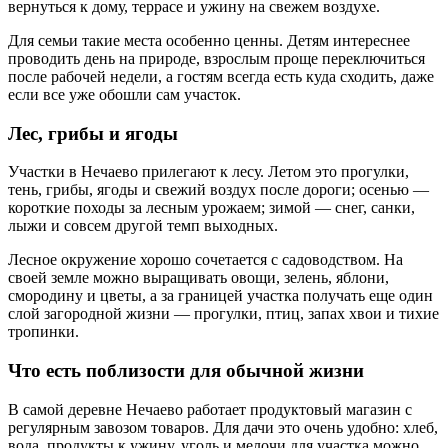
вернуться к дому, террасе и ужину на свежем воздухе.
Для семьи такие места особенно ценны. Детям интереснее
проводить день на природе, взрослым проще переключиться
после рабочей недели, а гостям всегда есть куда сходить, даже
если все уже обошли сам участок.
Лес, грибы и ягоды
Участки в Нечаево прилегают к лесу. Летом это прогулки,
тень, грибы, ягоды и свежий воздух после дороги; осенью —
короткие походы за лесным урожаем; зимой — снег, санки,
лыжи и совсем другой темп выходных.
Лесное окружение хорошо сочетается с садоводством. На
своей земле можно выращивать овощи, зелень, яблони,
смородину и цветы, а за границей участка получать еще один
слой загородной жизни — прогулки, птиц, запах хвои и тихие
тропинки.
Что есть поблизости для обычной жизни
В самой деревне Нечаево работает продуктовый магазин с
регулярным завозом товаров. Для дачи это очень удобно: хлеб,
вода, продукты к ужину, уголь и мелочи для участка можно