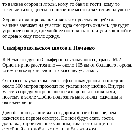
то важнее огород и ягоды, кому-то баня и гости, кому-то
зеленый газон, цветы и спокойное место для чтения на улице.
Хорошая планировка начинается с простых вещей: где
машина заезжает на участок, куда смотреть окнами, где будет
утреннее солнце, где удобнее поставить теплицу и как пройти
от дома к саду после дождя.
Симферопольское шоссе и Нечаево
К Нечаево едут по Симферопольскому шоссе, трасса М-2.
Ориентир по расстоянию — около 105 км от большого города,
затем подъезд к деревне и к массиву участков.
От трассы к участкам ведет асфальтовая дорога, последние
около 300 метров проходят по укатанному щебню. Внутри
массива предусмотрены щебневые дороги с кюветами,
поэтому к земле удобно подвозить материалы, саженцы и
бытовые вещи.
Для обычной дачной жизни дорога значит больше, чем
кажется на первом осмотре. По ней будут ехать гости,
доставка, строительные машины, такси от станции и
семейный автомобиль с полным багажником.