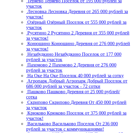
Теряево
Теряево
Поселок
от 195 000 рублей за
участок
Лесновка
Лесновка
Деревня
от 265 000 рублей за
участок!
Озёрный
Озёрный
Поселок
от 555 000 рублей за
участок
Русятино 2
Русятино 2
Деревня
от 355 000 рублей
за участок!
Конюшино
Конюшино
Деревня
от 276 000 рублей
за участок!
Незабудкино
Незабудкино
Поселок
от 177 000
рублей за участок
Пахомово 2
Пахомово 2
Деревня
от 276 000
рублей за участок
На Оке
На Оке
Поселок
40 000 рублей за сотку
Агропарк Добрый
Агропарк Добрый
Поселок
от
686 000 рублей за участок - 72 сотки
Пашково
Пашково
Деревня
от 25 000 рублей/
сотка
Скрипово
Скрипово
Деревня
От 450 000 рублей
за участок
Крюково
Крюково
Поселок
от 375 000 рублей за
участок!
Васильково
Васильково
Поселок
От 236 000
рублей за участок с коммуникациями!