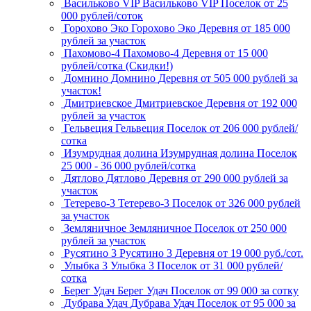
Васильково VIP
Васильково VIP
Поселок
от 25
000 рублей/соток
Горохово Эко
Горохово Эко
Деревня
от 185 000
рублей за участок
Пахомово-4
Пахомово-4
Деревня
от 15 000
рублей/сотка (Скидки!)
Домнино
Домнино
Деревня
от 505 000 рублей за
участок!
Дмитриевское
Дмитриевское
Деревня
от 192 000
рублей за участок
Гельвеция
Гельвеция
Поселок
от 206 000 рублей/
сотка
Изумрудная долина
Изумрудная долина
Поселок
25 000 - 36 000 рублей/сотка
Дятлово
Дятлово
Деревня
от 290 000 рублей за
участок
Тетерево-3
Тетерево-3
Поселок
от 326 000 рублей
за участок
Земляничное
Земляничное
Поселок
от 250 000
рублей за участок
Русятино 3
Русятино 3
Деревня
от 19 000 руб./сот.
Улыбка 3
Улыбка 3
Поселок
от 31 000 рублей/
сотка
Берег Удач
Берег Удач
Поселок
от 99 000 за сотку
Дубрава Удач
Дубрава Удач
Поселок
от 95 000 за