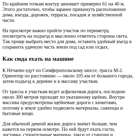
По крайним точкам контур занимает примерно 61 на 40 м.
Этого достаточно, чтобы заранее прикинуть расположение
дома, въезда, дорожек, террасы, посадок и хозяйственной
части.
На просмотре важно пройти участок по периметру,
посмотреть на подъезд и мысленно отметить стороны света.
Так проще выбрать место для дома, оставить удобный въезд и
сохранить удачную часть земли под сад или отдых.
Как сюда ехать на машине
К Нечаево едут по Симферопольскому шоссе, трасса М-2.
Ориентир по расстоянию — около 105 км от большого города,
затем подъезд к деревне и к массиву участков.
От трассы к участкам ведет асфальтовая дорога, последние
около 300 метров проходят по укатанному щебню. Внутри
массива предусмотрены щебневые дороги с кюветами,
поэтому к земле удобно подвозить материалы, саженцы и
бытовые вещи.
Для обычной дачной жизни дорога значит больше, чем
кажется на первом осмотре. По ней будут ехать гости,
доставка, строительные машины, такси от станции и