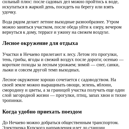
сильный плюс: после садовых дел можно пройтись к воде,
искупаться в жаркий день, посидеть на берегу или взять
удочку.
Вода рядом делает летние выходные разнообразнее. Утром
можно заняться участком, после обеда уйти к озеру, вечером
вернуться к дому, террасе и ужину на свежем воздухе.
Лесное окружение для отдыха
Участки в Нечаево прилегают к лесу. Летом это прогулки,
тень, грибы, ягоды и свежий воздух после дороги; осенью —
короткие походы за лесным урожаем; зимой — снег, санки,
лыжи и совсем другой темп выходных.
Лесное окружение хорошо сочетается с садоводством. На
своей земле можно выращивать овощи, зелень, яблони,
смородину и цветы, а за границей участка получать еще один
слой загородной жизни — прогулки, птиц, запах хвои и тихие
тропинки.
Когда удобно приехать поездом
До Нечаево можно добраться общественным транспортом.
Электричка Курского направления идет до станции