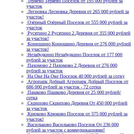
Теряево
Теряево
Поселок
от 195 000 рублей за
участок
Лесновка
Лесновка
Деревня
от 265 000 рублей за
участок!
Озёрный
Озёрный
Поселок
от 555 000 рублей за
участок
Русятино 2
Русятино 2
Деревня
от 355 000 рублей
за участок!
Конюшино
Конюшино
Деревня
от 276 000 рублей
за участок!
Незабудкино
Незабудкино
Поселок
от 177 000
рублей за участок
Пахомово 2
Пахомово 2
Деревня
от 276 000
рублей за участок
На Оке
На Оке
Поселок
40 000 рублей за сотку
Агропарк Добрый
Агропарк Добрый
Поселок
от
686 000 рублей за участок - 72 сотки
Пашково
Пашково
Деревня
от 25 000 рублей/
сотка
Скрипово
Скрипово
Деревня
От 450 000 рублей
за участок
Крюково
Крюково
Поселок
от 375 000 рублей за
участок!
Васильково
Васильково
Поселок
От 236 000
рублей за участок с коммуникациями!