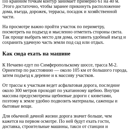
По крайним точкам контур занимает примерно 61 на 40 м.
Этого достаточно, чтобы заранее прикинуть расположение
дома, въезда, дорожек, террасы, посадок и хозяйственной
части.
На просмотре важно пройти участок по периметру,
посмотреть на подъезд и мысленно отметить стороны света.
Так проще выбрать место для дома, оставить удобный въезд и
сохранить удачную часть земли под сад или отдых.
Как сюда ехать на машине
К Нечаево едут по Симферопольскому шоссе, трасса М-2.
Ориентир по расстоянию — около 105 км от большого города,
затем подъезд к деревне и к массиву участков.
От трассы к участкам ведет асфальтовая дорога, последние
около 300 метров проходят по укатанному щебню. Внутри
массива предусмотрены щебневые дороги с кюветами,
поэтому к земле удобно подвозить материалы, саженцы и
бытовые вещи.
Для обычной дачной жизни дорога значит больше, чем
кажется на первом осмотре. По ней будут ехать гости,
доставка, строительные машины, такси от станции и