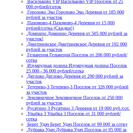
Васильково VIP
Васильково VIP
Поселок
от 25
000 рублей/соток
Горохово Эко
Горохово Эко
Деревня
от 185 000
рублей за участок
Пахомово-4
Пахомово-4
Деревня
от 15 000
рублей/сотка (Скидки!)
Домнино
Домнино
Деревня
от 505 000 рублей за
участок!
Дмитриевское
Дмитриевское
Деревня
от 192 000
рублей за участок
Гельвеция
Гельвеция
Поселок
от 206 000 рублей/
сотка
Изумрудная долина
Изумрудная долина
Поселок
25 000 - 36 000 рублей/сотка
Дятлово
Дятлово
Деревня
от 290 000 рублей за
участок
Тетерево-3
Тетерево-3
Поселок
от 326 000 рублей
за участок
Земляничное
Земляничное
Поселок
от 250 000
рублей за участок
Русятино 3
Русятино 3
Деревня
от 19 000 руб./сот.
Улыбка 3
Улыбка 3
Поселок
от 31 000 рублей/
сотка
Берег Удач
Берег Удач
Поселок
от 99 000 за сотку
Дубрава Удач
Дубрава Удач
Поселок
от 95 000 за