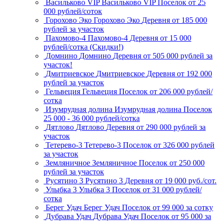
Васильково VIP
Васильково VIP
Поселок
от 25
000 рублей/соток
Горохово Эко
Горохово Эко
Деревня
от 185 000
рублей за участок
Пахомово-4
Пахомово-4
Деревня
от 15 000
рублей/сотка (Скидки!)
Домнино
Домнино
Деревня
от 505 000 рублей за
участок!
Дмитриевское
Дмитриевское
Деревня
от 192 000
рублей за участок
Гельвеция
Гельвеция
Поселок
от 206 000 рублей/
сотка
Изумрудная долина
Изумрудная долина
Поселок
25 000 - 36 000 рублей/сотка
Дятлово
Дятлово
Деревня
от 290 000 рублей за
участок
Тетерево-3
Тетерево-3
Поселок
от 326 000 рублей
за участок
Земляничное
Земляничное
Поселок
от 250 000
рублей за участок
Русятино 3
Русятино 3
Деревня
от 19 000 руб./сот.
Улыбка 3
Улыбка 3
Поселок
от 31 000 рублей/
сотка
Берег Удач
Берег Удач
Поселок
от 99 000 за сотку
Дубрава Удач
Дубрава Удач
Поселок
от 95 000 за