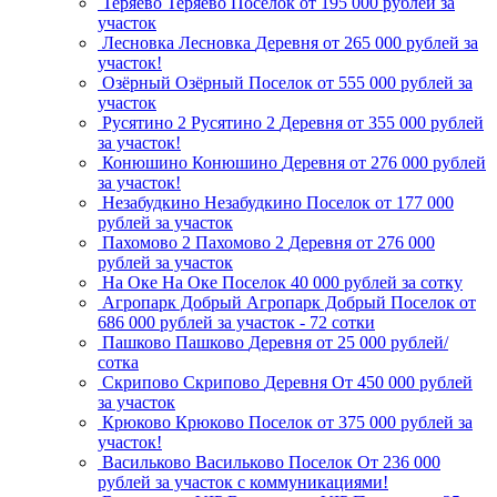
Теряево
Теряево
Поселок
от 195 000 рублей за
участок
Лесновка
Лесновка
Деревня
от 265 000 рублей за
участок!
Озёрный
Озёрный
Поселок
от 555 000 рублей за
участок
Русятино 2
Русятино 2
Деревня
от 355 000 рублей
за участок!
Конюшино
Конюшино
Деревня
от 276 000 рублей
за участок!
Незабудкино
Незабудкино
Поселок
от 177 000
рублей за участок
Пахомово 2
Пахомово 2
Деревня
от 276 000
рублей за участок
На Оке
На Оке
Поселок
40 000 рублей за сотку
Агропарк Добрый
Агропарк Добрый
Поселок
от
686 000 рублей за участок - 72 сотки
Пашково
Пашково
Деревня
от 25 000 рублей/
сотка
Скрипово
Скрипово
Деревня
От 450 000 рублей
за участок
Крюково
Крюково
Поселок
от 375 000 рублей за
участок!
Васильково
Васильково
Поселок
От 236 000
рублей за участок с коммуникациями!