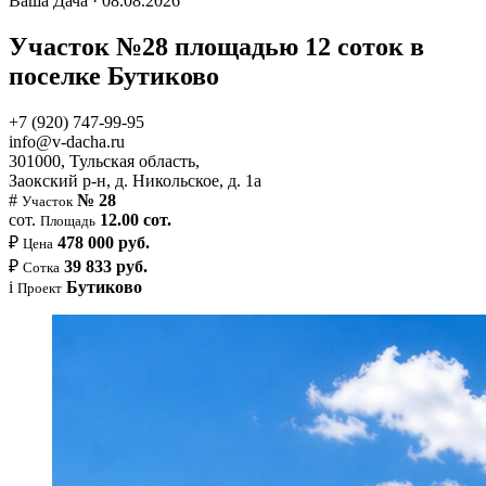
Ваша Дача · 08.08.2026
Участок №28 площадью 12 соток в
поселке Бутиково
+7 (920) 747-99-95
info@v-dacha.ru
301000, Тульская область,
Заокский р-н, д. Никольское, д. 1а
#
№ 28
Участок
сот.
12.00 сот.
Площадь
₽
478 000 руб.
Цена
₽
39 833 руб.
Сотка
i
Бутиково
Проект