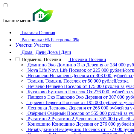
Главное меню
Главная
Главная
Рассрочка 0%
Рассрочка 0%
Участки
Участки
Дома | Дачи
Дома | Дачи
Подменю: Поселки
Поселки
Поселки
Домнино Эко
Домнино Эко
Деревня
от 284 000 руб
Nova Life
Nova Life
Поселок
от 225 000 рублей/сот
Ненашево
Ненашево
Деревня
от 303 000 рублей за 
Темьянь
Темьянь
Поселок
от 50 000 рублей/сотка
Нечаево
Нечаево
Поселок
от 175 000 рублей за уча
Бутиково
Бутиково
Поселок
От 276 000 рублей за у
Пашково Эко
Пашково Эко
Деревня
от 307 000 руб
Теряево
Теряево
Поселок
от 195 000 рублей за учас
Лесновка
Лесновка
Деревня
от 265 000 рублей за у
Озёрный
Озёрный
Поселок
от 555 000 рублей за уч
Русятино 2
Русятино 2
Деревня
от 355 000 рублей з
Конюшино
Конюшино
Деревня
от 276 000 рублей з
Незабудкино
Незабудкино
Поселок
от 177 000 рубл