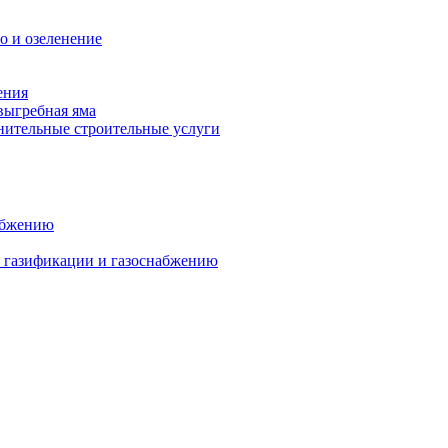
о и озеленение
ения
выгребная яма
ительные строительные услуги
абжению
о газификации и газоснабжению