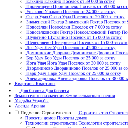
Елькино
Елькино
Поселок
от 39 000 за сотку
Прончищево
Прончищево
Поселок
от 59 000 за со
Ушаково
Ушаково
Поселок
от 24 000 за сотку
Озеро Удач
Озеро Удач
Поселок
от 29 000 за сотку
Знаменский Гектар
Знаменский Гектар
Поселок
от 
Новосёлки
Новосёлки
Поселок
от 7 000 за сотку
Новосёлковский Гектар
Новосёлковский Гектар
По
Шульгино
Шульгино
Поселок
от 15 000 за сотку
Шеверняево
Шеверняево
Поселок
от 15 000 за сотк
Лес Удач
Лес Удач
Поселок
от 45 000 за сотку
Домнинские Дворики
Домнинские Дворики
Посел
Бор Удач
Бор Удач
Поселок
от 25 000 за сотку
Йога Удач
Йога Удач
Поселок
от 30 000 за сотку
Дворяниново
Дворяниново
Поселок
от 25 000 за с
Парк Удач
Парк Удач
Поселок
от 25 000 за сотку
Александровка
Александровка
Поселок
от 38 000 з
Квартиры
Квартиры
Для бизнеса
Для бизнеса
Земли сельхозназначения
Земли сельхозназначения
Усадьбы
Усадьбы
Аренда
Аренда
Подменю: Строительство
Строительство
Строител
Проекты домов
Проекты домов
Технологии строительства
Технологии строительст