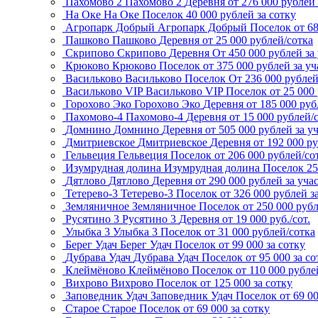
Пахомово 2
Пахомово 2
Деревня
от 276 000 рублей 
На Оке
На Оке
Поселок
40 000 рублей за сотку
Агропарк Добрый
Агропарк Добрый
Поселок
от 6
Пашково
Пашково
Деревня
от 25 000 рублей/сотка
Скрипово
Скрипово
Деревня
От 450 000 рублей за
Крюково
Крюково
Поселок
от 375 000 рублей за уч
Васильково
Васильково
Поселок
От 236 000 рубле
Васильково VIP
Васильково VIP
Поселок
от 25 000
Горохово Эко
Горохово Эко
Деревня
от 185 000 руб
Пахомово-4
Пахомово-4
Деревня
от 15 000 рублей/
Домнино
Домнино
Деревня
от 505 000 рублей за у
Дмитриевское
Дмитриевское
Деревня
от 192 000 р
Гельвеция
Гельвеция
Поселок
от 206 000 рублей/со
Изумрудная долина
Изумрудная долина
Поселок
25
Дятлово
Дятлово
Деревня
от 290 000 рублей за уча
Тетерево-3
Тетерево-3
Поселок
от 326 000 рублей з
Земляничное
Земляничное
Поселок
от 250 000 рубл
Русятино 3
Русятино 3
Деревня
от 19 000 руб./сот.
Улыбка 3
Улыбка 3
Поселок
от 31 000 рублей/сотка
Берег Удач
Берег Удач
Поселок
от 99 000 за сотку
Дубрава Удач
Дубрава Удач
Поселок
от 95 000 за со
Клеймёново
Клеймёново
Поселок
от 110 000 рубле
Вихрово
Вихрово
Поселок
от 125 000 за сотку
Заповедник Удач
Заповедник Удач
Поселок
от 69 0
Старое
Старое
Поселок
от 69 000 за сотку