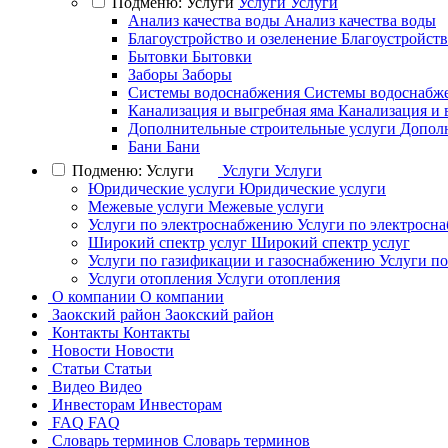
Подменю: Услуги
Услуги
Услуги
Анализ качества воды
Анализ качества воды
Благоустройство и озеленение
Благоустройств
Бытовки
Бытовки
Заборы
Заборы
Системы водоснабжения
Системы водоснабж
Канализация и выгребная яма
Канализация и 
Дополнительные строительные услуги
Дополн
Бани
Бани
Подменю: Услуги
Услуги
Услуги
Юридические услуги
Юридические услуги
Межевые услуги
Межевые услуги
Услуги по электроснабжению
Услуги по электросн
Широкий спектр услуг
Широкий спектр услуг
Услуги по газификации и газоснабжению
Услуги п
Услуги отопления
Услуги отопления
О компании
О компании
Заокский район
Заокский район
Контакты
Контакты
Новости
Новости
Статьи
Статьи
Видео
Видео
Инвесторам
Инвесторам
FAQ
FAQ
Словарь терминов
Словарь терминов