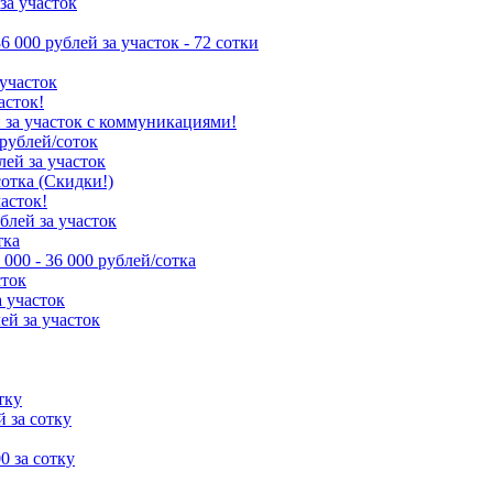
за участок
86 000 рублей за участок - 72 сотки
 участок
асток!
й за участок с коммуникациями!
 рублей/соток
лей за участок
сотка (Скидки!)
часток!
ублей за участок
тка
 000 - 36 000 рублей/сотка
сток
а участок
ей за участок
тку
й за сотку
00 за сотку